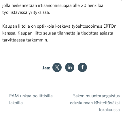
jolla heikennetään irtisanomissuojaa alle 20 henkilöä
työllistävissä yrityksissä.
Kaupan liitolla on optikkoja koskeva työehtosopimus ERTOn
kanssa. Kaupan liitto seuraa tilannetta ja tiedottaa asiasta
tarvittaessa tarkemmin.
Jaa:
PAM uhkaa poliittisilla
Sakon muuntorangaistus
Artikkelien selaus
lakoilla
eduskunnan käsiteltäväksi
lokakuussa