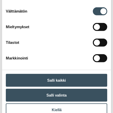
valik
Suostumuksen
Välttämätön
valinta
Avainsanat
Mieltymykset
alv
arvonlisävero
digikauppa
digiostaminen
digitaalisuus
digitalisaatio
Tilastot
energiatehokkuus
erikoiskauppa
EU
Markkinointi
ilmasto
kansainvälinen kilpailu
kansainvälinen verkkokauppa
kasvu
Salli kaikki
kaupan näkymät
kauppa
kemikaalit
Salli valinta
kiertotalous
koronavirus
koulutus
Kiellä