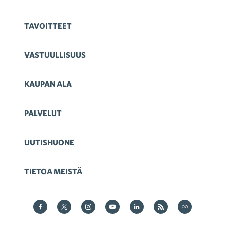
TAVOITTEET
VASTUULLISUUS
KAUPAN ALA
PALVELUT
UUTISHUONE
TIETOA MEISTÄ
Kauppa Facebookissa
Kauppa Twitterissä
Kauppa on Instagram
Kauppa YouTubesssa
Kauppa LinkedInissä
Kauppa on RSS
Kauppa
on Flickr