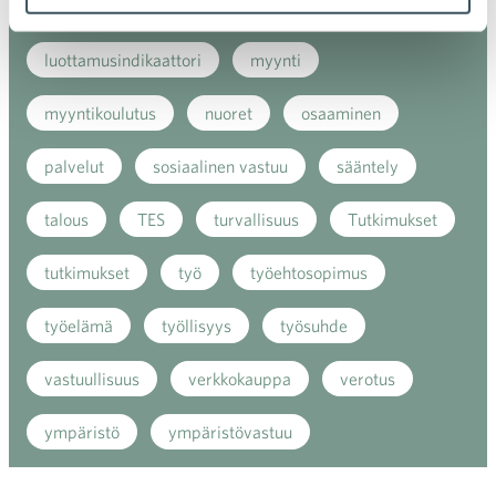
kuluttaja
kuluttajat
kuluttajien luottamus
luottamusindikaattori
myynti
myyntikoulutus
nuoret
osaaminen
palvelut
sosiaalinen vastuu
sääntely
talous
TES
turvallisuus
Tutkimukset
tutkimukset
työ
työehtosopimus
työelämä
työllisyys
työsuhde
vastuullisuus
verkkokauppa
verotus
ympäristö
ympäristövastuu