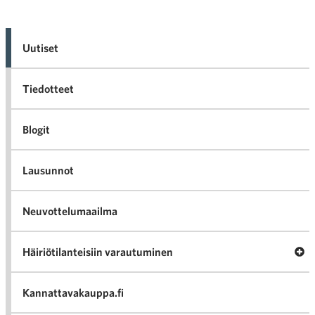
Uutiset
Tiedotteet
Blogit
Lausunnot
Neuvottelumaailma
Av
Häiriötilanteisiin varautuminen
Häir
va
Kannattavakauppa.fi