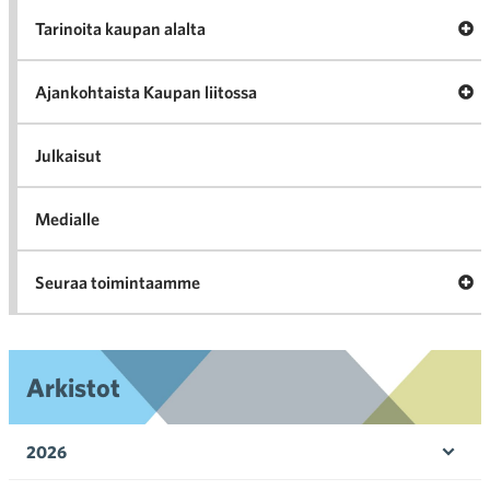
A
Tarinoita kaupan alalta
val
Tari
ka
Ava
Ajankohtaista Kaupan liitossa
al
Ajan
K
l
Julkaisut
Medialle
Ava
Seuraa toimintaamme
toi
Arkistot
2026
Ava