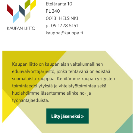
Eteläranta 10
PL 340
00131 HELSINKI
p. 09 1728 5151
kauppa@kauppa.fi
Kaupan liitto on kaupan alan valtakunnallinen
edunvalvontajärjestö, jonka tehtävänä on edistää
suomalaista kauppaa. Kehitämme kaupan yritysten
toimintaedellytyksiä ja yhteistyötoimintaa sekä
huolehdimme jäsentemme elinkeino- ja
työnantajaeduista.
Liity jäseneksi »