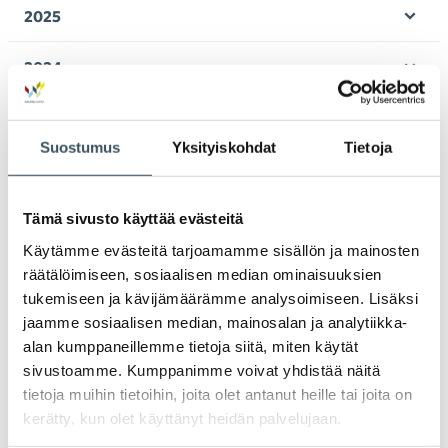
valik
2025
Ava
valik
2024
Ava
valik
2023
Ava
Suostumus
Yksityiskohdat
Tietoja
valik
2022
Ava
valik
Tämä sivusto käyttää evästeitä
2021
Ava
Käytämme evästeitä tarjoamamme sisällön ja mainosten
valik
2020
räätälöimiseen, sosiaalisen median ominaisuuksien
Ava
tukemiseen ja kävijämäärämme analysoimiseen. Lisäksi
valik
2019
jaamme sosiaalisen median, mainosalan ja analytiikka-
Ava
alan kumppaneillemme tietoja siitä, miten käytät
valik
sivustoamme. Kumppanimme voivat yhdistää näitä
2018
Ava
tietoja muihin tietoihin, joita olet antanut heille tai joita on
valik
kerätty, kun olet käyttänyt heidän palvelujaan.
2017
Ava