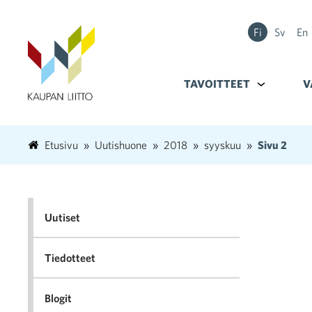
Fi
Sv
En
TAVOITTEET
Alavalikko k
V
Etusivu
Uutishuone
2018
syyskuu
Sivu 2
Uutiset
Tiedotteet
Blogit