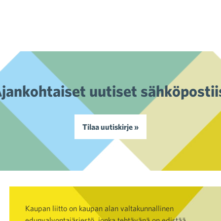
Artikkelien selaus
jankohtaiset uutiset sähköpostii
Tilaa uutiskirje »
Kaupan liitto on kaupan alan valtakunnallinen
edunvalvontajärjestö, jonka tehtävänä on edistää