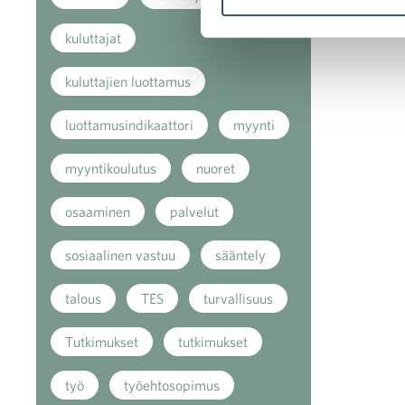
kuluttajat
kuluttajien luottamus
luottamusindikaattori
myynti
myyntikoulutus
nuoret
osaaminen
palvelut
sosiaalinen vastuu
sääntely
talous
TES
turvallisuus
Tutkimukset
tutkimukset
työ
työehtosopimus