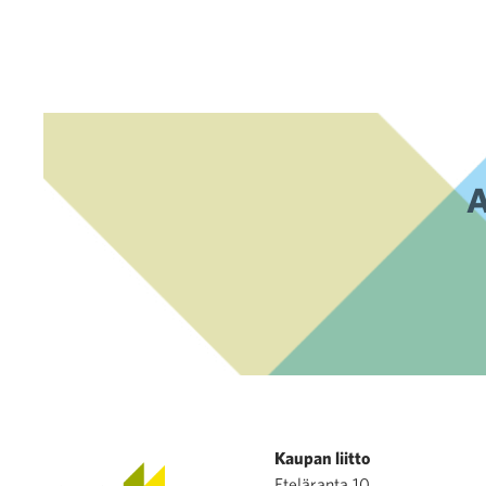
A
Kaupan liitto
Eteläranta 10