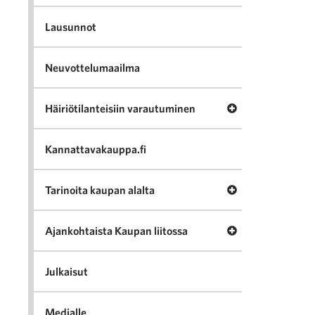
Lausunnot
Neuvottelumaailma
Avaa valikko Häir
Häiriötilanteisiin varautuminen
Kannattavakauppa.fi
Avaa valikko Tari
Tarinoita kaupan alalta
Avaa valikko Ajan
Ajankohtaista Kaupan liitossa
Julkaisut
Medialle