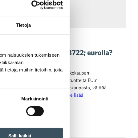
Tietoja
hampaiden valkaisuun &#8722; eurolla?
 ominaisuuksien tukemiseen
tiikka-alan
ietoja muihin tietoihin, joita
n monella tavalla suomalaisen verkkokaupan
. Kun suomalainen kuluttaja ostaa tuotteita EU:n
ta, esimerkiksi kiinalaisesta verkkokaupasta, välttää
uotteen arvo on alle 22 euroa …
Lue lisää
Markkinointi
Salli kaikki