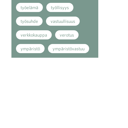
työelämä
työllisyys
työsuhde
vastuullisuus
verkkokauppa
verotus
ympäristö
ympäristövastuu