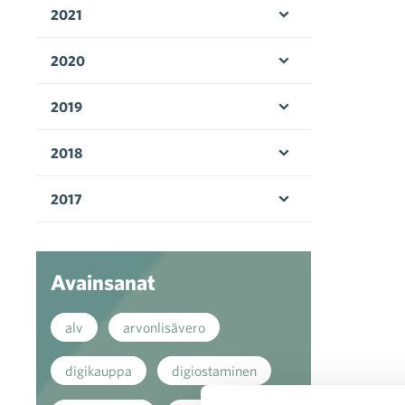
2021
Avaa valikko
2020
Avaa valikko
2019
Avaa valikko
2018
Avaa valikko
2017
Avaa valikko
Avainsanat
alv
arvonlisävero
digikauppa
digiostaminen