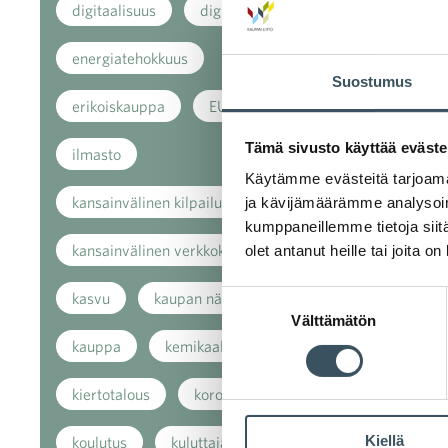
digitaalisuus
digitalisaatio
energiatehokkuus
Suostumus
erikoiskauppa
EU
Tämä sivusto käyttää eväste
ilmasto
Käytämme evästeitä tarjoama
kansainvälinen kilpailu
ja kävijämäärämme analysoim
kumppaneillemme tietoja siitä
kansainvälinen verkkokauppa
olet antanut heille tai joita o
Suostumuksen
kasvu
kaupan näkymät
Välttämätön
valinta
kauppa
kemikaalit
kiertotalous
koronavirus
Kiellä
koulutus
kuluttaja