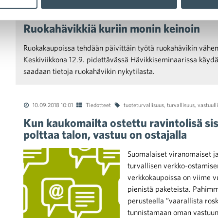
10.09.2018 15:03
Uutiset
Ruokahävikkiä kuriin monin keinoin
Ruokakaupoissa tehdään päivittäin työtä ruokahävikin vähen
Keskiviikkona 12.9. pidettävässä Hävikkiseminaarissa käydää
saadaan tietoja ruokahävikin nykytilasta.
10.09.2018 10:01
Tiedotteet
tuoteturvallisuus
,
turvallisuus
,
vastuull
Kun kaukomailta ostettu ravintolisä si
polttaa talon, vastuu on ostajalla
Suomalaiset viranomaiset ja
turvallisen verkko-ostamise
verkkokaupoissa on viime vu
pienistä paketeista. Pahim
perusteella ”vaarallista ros
tunnistamaan oman vastuunsa