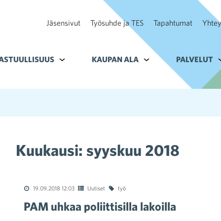
Jäsensivut
Työsuhde ja TES
Tapahtumat
Yhtey
ohteelle Tavoitteet
ASTUULLISUUS
Alavalikko kohteelle Vastuullisuus
KAUPAN ALA
Alavalikko kohteelle K
PALVELUT
A
Kuukausi:
syyskuu 2018
19.09.2018 12:03
Uutiset
työ
PAM uhkaa poliittisilla lakoilla