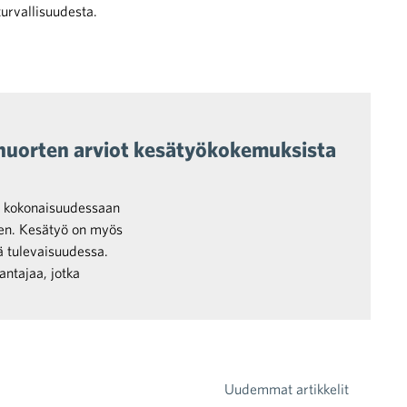
urvallisuudesta.
 nuorten arviot kesätyökokemuksista
t kokonaisuudessaan
en. Kesätyö on myös
 tulevaisuudessa.
ntajaa, jotka
Uudemmat artikkelit