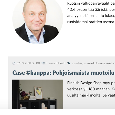
Ruotsin valtiopäivävaalit pä
40,6 prosenttia äänistä, por
analyyseistä on saatu lukea
ruotsidemokraattien asem
12.09.2018 09:08
Case-artikkelit
sisustus
,
asiakaskokemus
,
asiaka
Case #kauppa: Pohjoismaista muotoilu
Finnish Design Shop myy poh
verkossa yli 180 maahan. Kas
uusilta markkinoilta. Se vaa