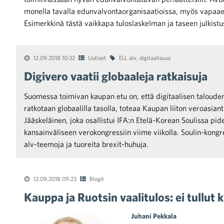
monella tavalla edunvalvontaorganisaatioissa, myös vapaaeh
Esimerkkinä tästä vaikkapa tuloslaskelman ja taseen julkistu
raa toimintaamme
12.09.2018 10:32
Uutiset
EU
,
alv
,
digitaalisuus
Digivero vaatii globaaleja ratkaisuja
Suomessa toimivan kaupan etu on, että digitaalisen taloud
ratkotaan globaalilla tasolla, toteaa Kaupan liiton veroasiant
Jääskeläinen, joka osallistui IFA:n Etelä-Korean Soulissa pid
kansainväliseen verokongressiin viime viikolla. Soulin-kong
alv-teemoja ja tuoreita brexit-huhuja.
12.09.2018 09:23
Blogit
Kauppa ja Ruotsin vaalitulos: ei tullut 
Juhani Pekkala