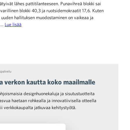
ätyivät lähes pattitilanteeseen. Punavihreä blokki sai
varillinen blokki 40,3 ja ruotsidemokraatit 17,6. Kuten
, uuden hallituksen muodostaminen on vaikeaa ja
a …
Lue lisää
spalvelu
a verkon kautta koko maailmalle
joismaisia designhuonekaluja ja sisutustuotteita
vua haetaan rohkealla ja innovatiivisella otteella
tii verkkokaupalta jatkuvaa kehitystyötä.