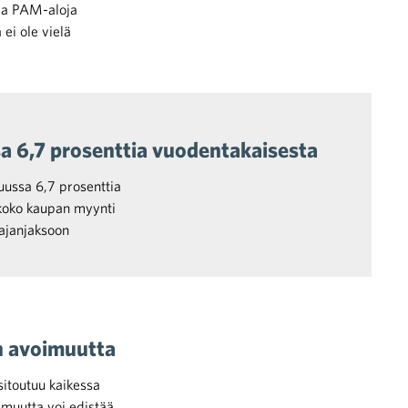
kia PAM-aloja
 ei ole vielä
a 6,7 prosenttia vuodentakaisesta
ussa 6,7 prosenttia
koko kaupan myynti
 ajanjaksoon
n avoimuutta
sitoutuu kaikessa
imuutta voi edistää