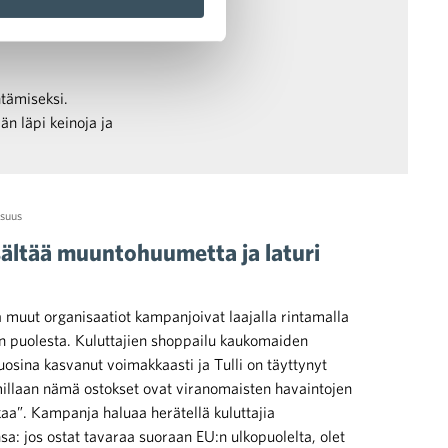
tämiseksi.
n läpi keinoja ja
isuus
sältää muuntohuumetta ja laturi
 muut organisaatiot kampanjoivat laajalla rintamalla
n puolesta. Kuluttajien shoppailu kaukomaiden
osina kasvanut voimakkaasti ja Tulli on täyttynyt
millaan nämä ostokset ovat viranomaisten havaintojen
kaa”. Kampanja haluaa herätellä kuluttajia
: jos ostat tavaraa suoraan EU:n ulkopuolelta, olet