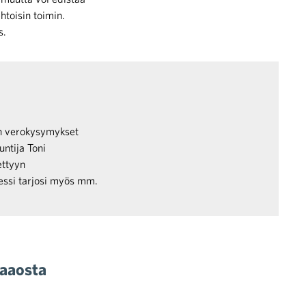
toisin toimin.
s.
en verokysymykset
untija Toni
ettyyn
ressi tarjosi myös mm.
kaaosta