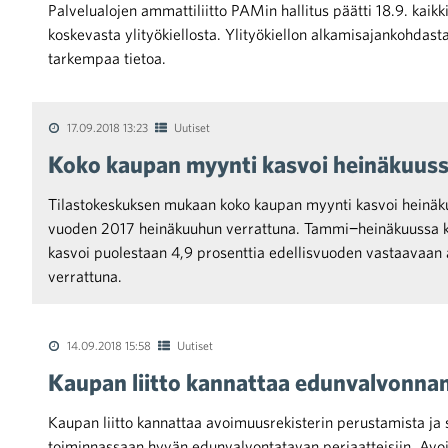
Palvelualojen ammattiliitto PAMin hallitus päätti 18.9. kaik
koskevasta ylityökiellosta. Ylityökiellon alkamisajankohdasta
tarkempaa tietoa.
17.09.2018 13:23
Uutiset
iötilanteisiin varautuminen
Koko kaupan myynti kasvoi heinäkuuss
Tilastokeskuksen mukaan koko kaupan myynti kasvoi heinäku
vuoden 2017 heinäkuuhun verrattuna. Tammi−heinäkuussa 
kasvoi puolestaan 4,9 prosenttia edellisvuoden vastaavaan
noita kaupan alalta
verrattuna.
kohtaista Kaupan liitossa
14.09.2018 15:58
Uutiset
Kaupan liitto kannattaa edunvalvonna
Kaupan liitto kannattaa avoimuusrekisterin perustamista ja 
toiminnassaan hyvän edunvalvontatavan periaatteisiin. Avo