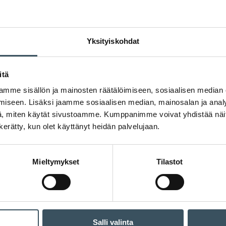
Yksityiskohdat
11.09.2018 16:10
Blogit
itä
Saisiko olla purkillinen aktiivihiiltä 
mme sisällön ja mainosten räätälöimiseen, sosiaalisen median
iseen. Lisäksi jaamme sosiaalisen median, mainosalan ja analy
Tiina Vyyryläinen
, miten käytät sivustoamme. Kumppanimme voivat yhdistää näitä t
Sääntely heikentää edellee
n kerätty, kun olet käyttänyt heidän palvelujaan.
kansainvälistä kilpailukykyä
sisämarkkinoiden ulkopuolel
myyjä arvonlisäveron, kun t
Mieltymykset
Tilastot
Salli valinta