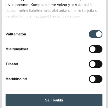
Ava
Seuraa toimintaamme
sivustoamme. Kumppanimme voivat yhdistää näitä
toi
tietoja muihin tietoihin, joita olet antanut heille tai joita on
kerätty, kun olet käyttänyt heidän palvelujaan.
Arkistot
Suostumuksen
Välttämätön
valinta
2026
Ava
valik
Mieltymykset
2025
Ava
valik
2024
Tilastot
Ava
valik
2023
Markkinointi
Ava
valik
2022
Ava
valik
2021
Salli kaikki
Ava