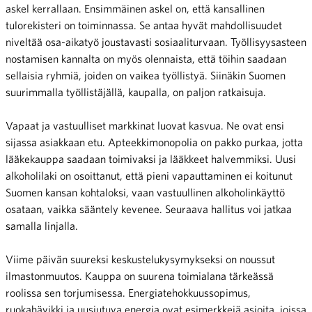
askel kerrallaan. Ensimmäinen askel on, että kansallinen
tulorekisteri on toiminnassa. Se antaa hyvät mahdollisuudet
niveltää osa-aikatyö joustavasti sosiaaliturvaan. Työllisyysasteen
nostamisen kannalta on myös olennaista, että töihin saadaan
sellaisia ryhmiä, joiden on vaikea työllistyä. Siinäkin Suomen
suurimmalla työllistäjällä, kaupalla, on paljon ratkaisuja.
Vapaat ja vastuulliset markkinat luovat kasvua. Ne ovat ensi
sijassa asiakkaan etu. Apteekkimonopolia on pakko purkaa, jotta
lääkekauppa saadaan toimivaksi ja lääkkeet halvemmiksi. Uusi
alkoholilaki on osoittanut, että pieni vapauttaminen ei koitunut
Suomen kansan kohtaloksi, vaan vastuullinen alkoholinkäyttö
osataan, vaikka sääntely kevenee. Seuraava hallitus voi jatkaa
samalla linjalla.
Viime päivän suureksi keskustelukysymykseksi on noussut
ilmastonmuutos. Kauppa on suurena toimialana tärkeässä
roolissa sen torjumisessa. Energiatehokkuussopimus,
ruokahävikki ja uusiutuva energia ovat esimerkkejä asioita, joissa