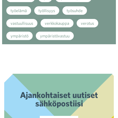
työelämä
työllisyys
työsuhde
vastuullisuus
verkkokauppa
verotus
ympäristö
ympäristövastuu
Ajankohtaiset uutiset
sähköpostiisi