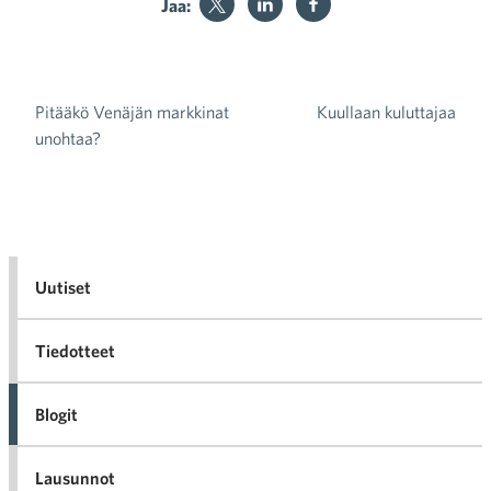
Jaa:
Pitääkö Venäjän markkinat
Kuullaan kuluttajaa
Artikkelien selaus
unohtaa?
Uutiset
Tiedotteet
Blogit
Lausunnot