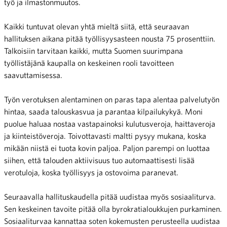
työ ja ilmastonmuutos.
Kaikki tuntuvat olevan yhtä mieltä siitä, että seuraavan
hallituksen aikana pitää työllisyysasteen nousta 75 prosenttiin.
Talkoisiin tarvitaan kaikki, mutta Suomen suurimpana
työllistäjänä kaupalla on keskeinen rooli tavoitteen
saavuttamisessa.
Työn verotuksen alentaminen on paras tapa alentaa palvelutyön
hintaa, saada talouskasvua ja parantaa kilpailukykyä. Moni
puolue haluaa nostaa vastapainoksi kulutusveroja, haittaveroja
ja kiinteistöveroja. Toivottavasti maltti pysyy mukana, koska
mikään niistä ei tuota kovin paljoa. Paljon parempi on luottaa
siihen, että talouden aktiivisuus tuo automaattisesti lisää
verotuloja, koska työllisyys ja ostovoima paranevat.
Seuraavalla hallituskaudella pitää uudistaa myös sosiaaliturva.
Sen keskeinen tavoite pitää olla byrokratialoukkujen purkaminen.
Sosiaaliturvaa kannattaa soten kokemusten perusteella uudistaa