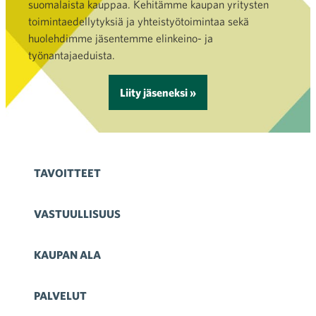
suomalaista kauppaa. Kehitämme kaupan yritysten
toimintaedellytyksiä ja yhteistyötoimintaa sekä
huolehdimme jäsentemme elinkeino- ja
työnantajaeduista.
Liity jäseneksi »
TAVOITTEET
VASTUULLISUUS
KAUPAN ALA
PALVELUT