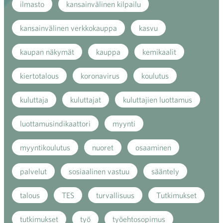
ilmasto
kansainvälinen kilpailu
kansainvälinen verkkokauppa
kasvu
kaupan näkymät
kauppa
kemikaalit
kiertotalous
koronavirus
koulutus
kuluttaja
kuluttajat
kuluttajien luottamus
luottamusindikaattori
myynti
myyntikoulutus
nuoret
osaaminen
palvelut
sosiaalinen vastuu
sääntely
talous
TES
turvallisuus
Tutkimukset
tutkimukset
työ
työehtosopimus