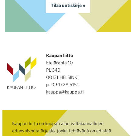
Tilaa uutiskirje »
Kaupan liitto
Eteläranta 10
PL 340
00131 HELSINKI
p. 09 1728 5151
kauppa@kauppa.fi
Kaupan liitto on kaupan alan valtakunnallinen
edunvalvontajärjestö, jonka tehtävänä on edistää