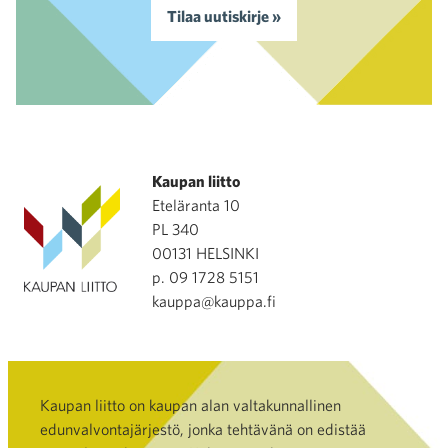
Tilaa uutiskirje »
Kaupan liitto
Eteläranta 10
PL 340
00131 HELSINKI
p. 09 1728 5151
kauppa@kauppa.fi
Kaupan liitto on kaupan alan valtakunnallinen
edunvalvontajärjestö, jonka tehtävänä on edistää