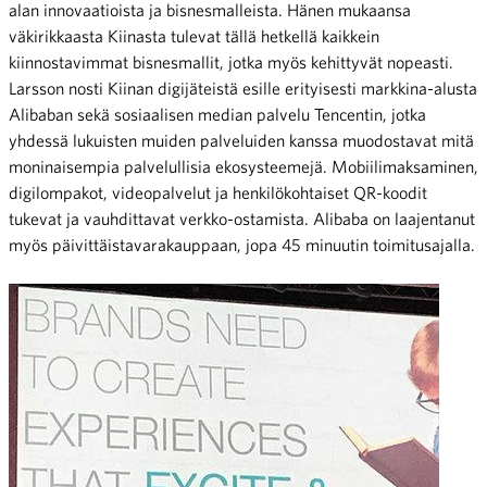
alan innovaatioista ja bisnesmalleista. Hänen mukaansa
väkirikkaasta Kiinasta tulevat tällä hetkellä kaikkein
kiinnostavimmat bisnesmallit, jotka myös kehittyvät nopeasti.
Larsson nosti Kiinan digijäteistä esille erityisesti markkina-alusta
Alibaban sekä sosiaalisen median palvelu Tencentin, jotka
yhdessä lukuisten muiden palveluiden kanssa muodostavat mitä
moninaisempia palvelullisia ekosysteemejä. Mobiilimaksaminen,
digilompakot, videopalvelut ja henkilökohtaiset QR-koodit
tukevat ja vauhdittavat verkko-ostamista. Alibaba on laajentanut
myös päivittäistavarakauppaan, jopa 45 minuutin toimitusajalla.