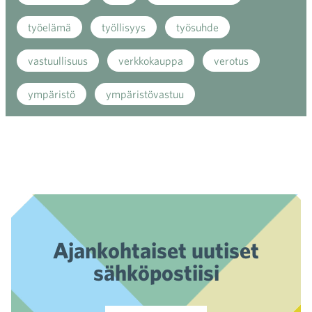
työelämä
työllisyys
työsuhde
vastuullisuus
verkkokauppa
verotus
ympäristö
ympäristövastuu
Ajankohtaiset uutiset
sähköpostiisi