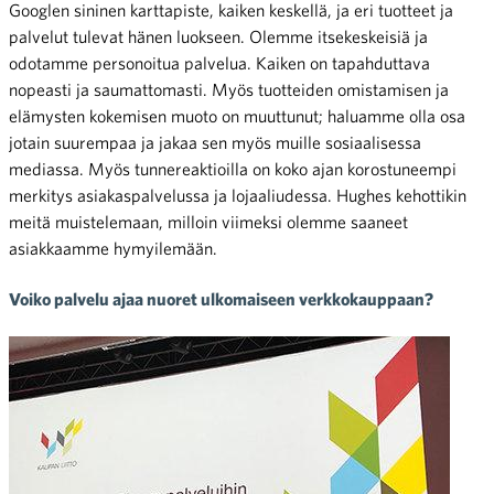
Googlen sininen karttapiste, kaiken keskellä, ja eri tuotteet ja
palvelut tulevat hänen luokseen. Olemme itsekeskeisiä ja
odotamme personoitua palvelua. Kaiken on tapahduttava
nopeasti ja saumattomasti. Myös tuotteiden omistamisen ja
elämysten kokemisen muoto on muuttunut; haluamme olla osa
jotain suurempaa ja jakaa sen myös muille sosiaalisessa
mediassa. Myös tunnereaktioilla on koko ajan korostuneempi
merkitys asiakaspalvelussa ja lojaaliudessa. Hughes kehottikin
meitä muistelemaan, milloin viimeksi olemme saaneet
asiakkaamme hymyilemään.
Voiko palvelu ajaa nuoret ulkomaiseen verkkokauppaan?