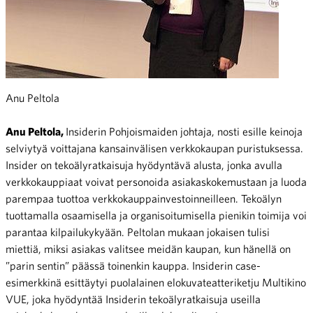
Anu Peltola
Anu Peltola,
Insiderin Pohjoismaiden johtaja, nosti esille keinoja
selviytyä voittajana kansainvälisen verkkokaupan puristuksessa.
Insider on tekoälyratkaisuja hyödyntävä alusta, jonka avulla
verkkokauppiaat voivat personoida asiakaskokemustaan ja luoda
parempaa tuottoa verkkokauppainvestoinneilleen. Tekoälyn
tuottamalla osaamisella ja organisoitumisella pienikin toimija voi
parantaa kilpailukykyään. Peltolan mukaan jokaisen tulisi
miettiä, miksi asiakas valitsee meidän kaupan, kun hänellä on
”parin sentin” päässä toinenkin kauppa. Insiderin case-
esimerkkinä esittäytyi puolalainen elokuvateatteriketju Multikino
VUE, joka hyödyntää Insiderin tekoälyratkaisuja useilla