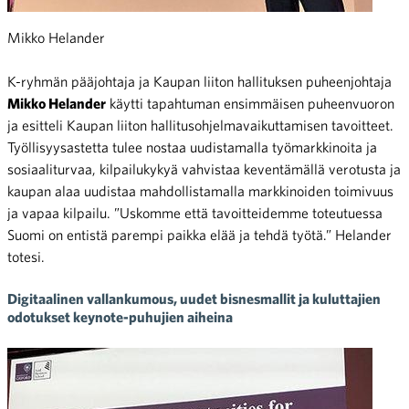
Mikko Helander
K-ryhmän pääjohtaja ja Kaupan liiton hallituksen puheenjohtaja
Mikko Helander
käytti tapahtuman ensimmäisen puheenvuoron
ja esitteli Kaupan liiton hallitusohjelmavaikuttamisen tavoitteet.
Työllisyysastetta tulee nostaa uudistamalla työmarkkinoita ja
sosiaaliturvaa, kilpailukykyä vahvistaa keventämällä verotusta ja
kaupan alaa uudistaa mahdollistamalla markkinoiden toimivuus
ja vapaa kilpailu. ”Uskomme että tavoitteidemme toteutuessa
Suomi on entistä parempi paikka elää ja tehdä työtä.” Helander
totesi.
Digitaalinen vallankumous, uudet bisnesmallit ja kuluttajien
odotukset keynote-puhujien aiheina