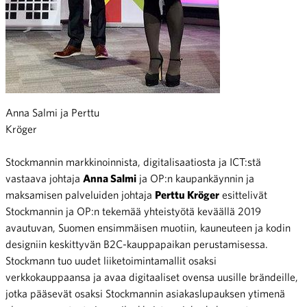
Anna Salmi ja Perttu
Kröger
Stockmannin markkinoinnista, digitalisaatiosta ja ICT:stä
vastaava johtaja
Anna Salmi
ja OP:n kaupankäynnin ja
maksamisen palveluiden johtaja
Perttu Kröger
esittelivät
Stockmannin ja OP:n tekemää yhteistyötä keväällä 2019
avautuvan, Suomen ensimmäisen muotiin, kauneuteen ja kodin
designiin keskittyvän B2C-kauppapaikan perustamisessa.
Stockmann tuo uudet liiketoimintamallit osaksi
verkkokauppaansa ja avaa digitaaliset ovensa uusille brändeille,
jotka pääsevät osaksi Stockmannin asiakaslupauksen ytimenä