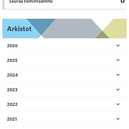
Ava
Seuraa toimintaamme
toi
Arkistot
2026
Ava
valik
2025
Ava
valik
2024
Ava
valik
2023
Ava
valik
2022
Ava
valik
2021
Ava