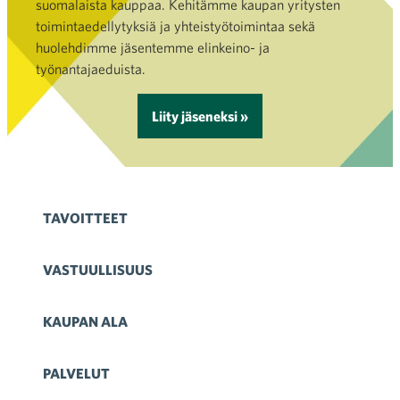
suomalaista kauppaa. Kehitämme kaupan yritysten
toimintaedellytyksiä ja yhteistyötoimintaa sekä
huolehdimme jäsentemme elinkeino- ja
työnantajaeduista.
Liity jäseneksi »
TAVOITTEET
VASTUULLISUUS
KAUPAN ALA
PALVELUT