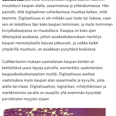
muutoksiin kaupan alalla, osaamisessa ja yhteiskunnassa. Hän
painotti, että digitaalinen vallankumous muuttaa kaiken, mitä
teemme. Digitaalisuus ei ole mikään uusi tuote tai lisäosa, vaan
sen on leikattava läpi koko kaupan toiminnan, ja myös toiminnan
kivijalkakaupassa on muututtava. Kauppa on koko ajan
lähempänä asiakasta, jolloin asiakaskokemuksen merkitys
kaupan menestykselle kasvaa jatkuvasti, ja vaikka kaikki
ympärillä muuttuisi, on asiakkaan pysyttävä keskiössä.
Cuthbertsonin mukaan suomalaisen kaupan kentän on
kehitettävä uusia tapoja palvella, esimerkiksi uudenlaisten
kauppakeskuskonseptien myötä. Digitaalisuus asettaa
vaatimuksia myös kaupan alan osaamiselle ja kyvyille, joita
alalla tarvitaan. Digitalisaation, logistiikan, viihdyttämisen ja
markkinoinnin saralla on osaajille yhä enemmän kysyntää
perinteisten myyjien sijaan.