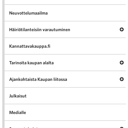
Neuvottelumaailma
Av
Häiriötilanteisiin varautuminen
Häir
va
Kannattavakauppa.fi
A
Tarinoita kaupan alalta
val
Tari
ka
Ava
Ajankohtaista Kaupan liitossa
al
Ajan
K
l
Julkaisut
Medialle