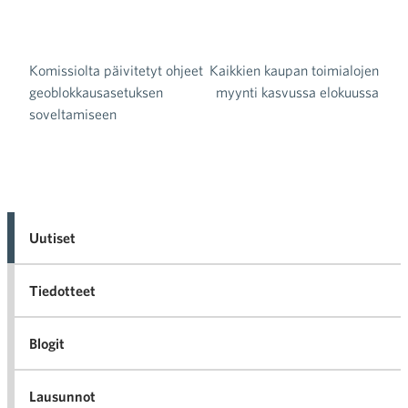
Komissiolta päivitetyt ohjeet
Kaikkien kaupan toimialojen
Artikkelien selaus
geoblokkausasetuksen
myynti kasvussa elokuussa
soveltamiseen
Uutiset
Tiedotteet
Blogit
Lausunnot