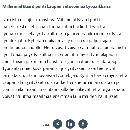
Millennial Board pohti kaupan vetovoimaa työpaikkana
Nuorista osaajista koostuva Millennial Board pohti
paneelikeskustelussaan kaupan alan houkuttelevuutta
työpaikkana sekä yrityskulttuurin ja arvomaailman merkitystä
työntekijälle. Ryhmän mukaan yrityksissä on paljon sijaa
monimuotoisuudelle. He toivovat voivansa muuttaa suomalaista
työelämää ja yrityskulttuuria, siten että myös työntekijöiden
annettaisiin paremmin haastaa organisaation toimintatapoja.
Työnantajamielikuva paranisi, jos yrityksen rakenteet eivät
lannistaisi uutta innovoivaa työntekijää. Ryhmä toivoo myös, että
kaupan alan yritykset voisivat kertoa enemmän arvoistaan ja
kommunikoimaan missiotaan, sillä he näkevät, että organisaatiot
voivat muuttaa maailmaa enemmän kuin maiden hallitukset.
Jaa: