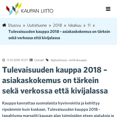
Etusivu
Uutishuone
2018
lokakuu
11
Tulevaisuuden kauppa 2018 – asiakaskokemus on tärkein
sekä verkossa että kivijalassa
11.10.2018 10:07
Uutiset
digitaalisuus
,
verkkokauppa
Tulevaisuuden kauppa 2018 –
asiakaskokemus on tärkein
sekä verkossa että kivijalassa
Kauppa kannattaa suomalaista hyvinvointia ja kehittyy
ripeämmin kuin koskaan. Tulevaisuuden kauppa 2018 -
tapahtuma marssitti kaupan alan toimijoiden eteen ajatuksia ja