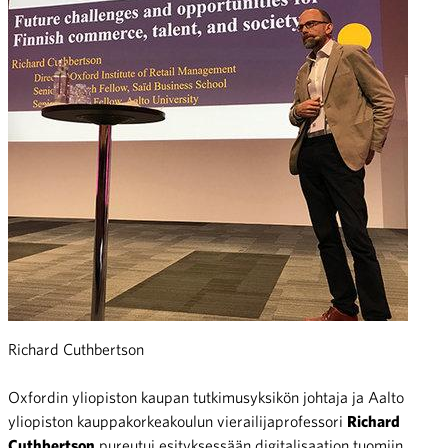
Richard Cuthbertson
Oxfordin yliopiston kaupan tutkimusyksikön johtaja ja Aalto
yliopiston kauppakorkeakoulun vierailijaprofessori
Richard
Cuthbertson
pureutui esityksessään digitalisaation tuomiin