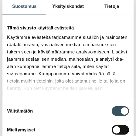
Suostumus
Yksityiskohdat
Tietoja
Tämä sivusto käyttää evästeitä
Käytämme evästeitä tarjoamamme sisällön ja mainosten
räätälöimiseen, sosiaalisen median ominaisuuksien
tukemiseen ja kävijämäärämme analysoimiseen. Lisäksi
jaamme sosiaalisen median, mainosalan ja analytiikka-
alan kumppaneillemme tietoja siitä, miten käytät
sivustoamme. Kumppanimme voivat yhdistää näitä
tietoja muihin tietoihin, joita olet antanut heille tai joita on
kerätty, kun olet käyttänyt heidän palvelujaan.
Suostumuksen
Austen Mulinder
Välttämätön
valinta
Verkkoasioimisen tavat ujuttautuvat hiljalleen myös kivijalkaan.
Ravintoloiden käyttöön alun perin suunnitellut Ziosk Aurizon -
Mieltymykset
kosketusnäyttötabletit ovat mahdollisuus asiakaskokemuksen