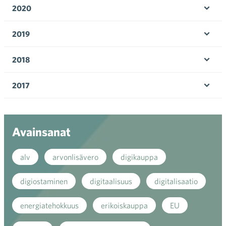
valik
2020
Ava
valik
2019
Ava
valik
2018
Ava
valik
2017
Ava
valik
Avainsanat
alv
arvonlisävero
digikauppa
digiostaminen
digitaalisuus
digitalisaatio
energiatehokkuus
erikoiskauppa
EU