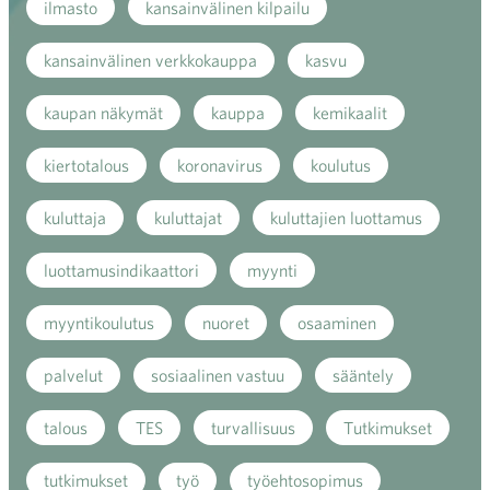
ilmasto
kansainvälinen kilpailu
kansainvälinen verkkokauppa
kasvu
kaupan näkymät
kauppa
kemikaalit
kiertotalous
koronavirus
koulutus
kuluttaja
kuluttajat
kuluttajien luottamus
luottamusindikaattori
myynti
myyntikoulutus
nuoret
osaaminen
palvelut
sosiaalinen vastuu
sääntely
talous
TES
turvallisuus
Tutkimukset
tutkimukset
työ
työehtosopimus