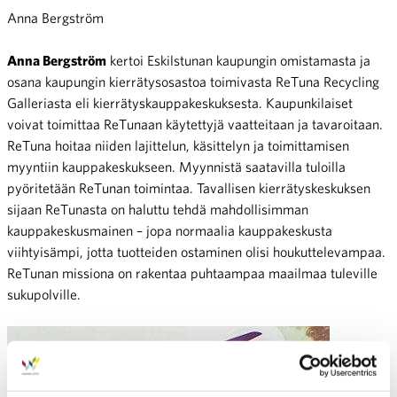
Anna Bergström
Anna Bergström
kertoi Eskilstunan kaupungin omistamasta ja
osana kaupungin kierrätysosastoa toimivasta ReTuna Recycling
Galleriasta eli kierrätyskauppakeskuksesta. Kaupunkilaiset
voivat toimittaa ReTunaan käytettyjä vaatteitaan ja tavaroitaan.
ReTuna hoitaa niiden lajittelun, käsittelyn ja toimittamisen
myyntiin kauppakeskukseen. Myynnistä saatavilla tuloilla
pyöritetään ReTunan toimintaa. Tavallisen kierrätyskeskuksen
sijaan ReTunasta on haluttu tehdä mahdollisimman
kauppakeskusmainen – jopa normaalia kauppakeskusta
viihtyisämpi, jotta tuotteiden ostaminen olisi houkuttelevampaa.
ReTunan missiona on rakentaa puhtaampaa maailmaa tuleville
sukupolville.