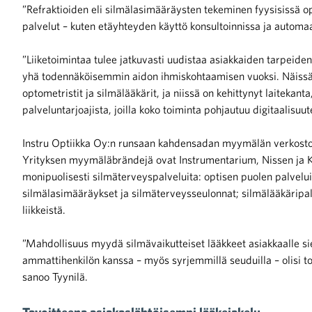
”Refraktioiden eli silmälasimääräysten tekeminen fyysisissä op
palvelut – kuten etäyhteyden käyttö konsultoinnissa ja automaat
iötilanteisiin varautuminen
”Liiketoimintaa tulee jatkuvasti uudistaa asiakkaiden tarpeid
yhä todennäköisemmin aidon ihmiskohtaamisen vuoksi. Näissä 
optometristit ja silmälääkärit, ja niissä on kehittynyt laitekant
palveluntarjoajista, joilla koko toiminta pohjautuu digitaalisuu
noita kaupan alalta
Instru Optiikka Oy:n runsaan kahdensadan myymälän verkost
Yrityksen myymäläbrändejä ovat Instrumentarium, Nissen ja Keo
kohtaista Kaupan liitossa
monipuolisesti silmäterveyspalveluita: optisen puolen palvelui
silmälasimääräykset ja silmäterveysseulonnat; silmälääkäripalv
liikkeistä.
”Mahdollisuus myydä silmävaikutteiset lääkkeet asiakkaalle s
ammattihenkilön kanssa – myös syrjemmillä seuduilla – olisi to
sanoo Tyynilä.
raa toimintaamme
Tavoitteena asiakaslähtöisempi lääkejakelu