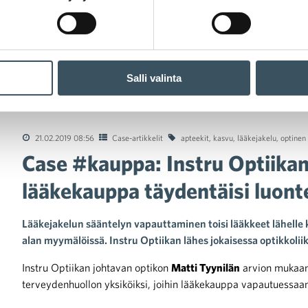
Salli valinta
 #kauppa: Instru Optiikan silmäterveyspalveluita lääkekauppa täy
21.02.2019 08:56
Case-artikkelit
apteekit
,
kasvu
,
lääkejakelu
,
optinen 
Case #kauppa: Instru Optiikan
lääkekauppa täydentäisi luont
Lääkejakelun sääntelyn vapauttaminen toisi lääkkeet lähelle 
alan myymälöissä. Instru Optiikan lähes jokaisessa optikkoli
Instru Optiikan johtavan optikon
Matti Tyynilän
arvion mukaan 
terveydenhuollon yksiköiksi, joihin lääkekauppa vapautuessaan 