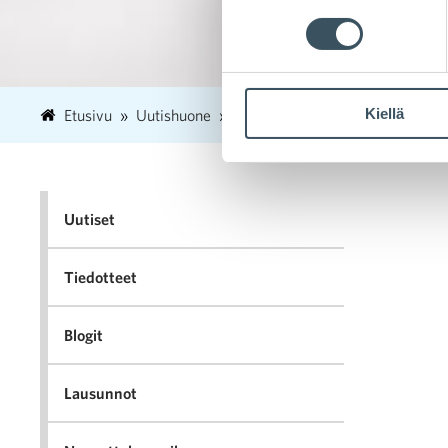
Kiellä
Etusivu
Uutishuone
2019
helmikuu
21
Case
Uutiset
Tiedotteet
Blogit
Lausunnot