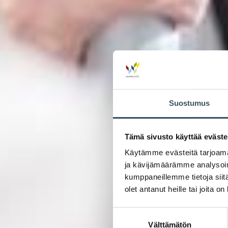
Suostumus
Tämä sivusto käyttää eväste
Käytämme evästeitä tarjoama
ja kävijämäärämme analysoim
kumppaneillemme tietoja siitä
olet antanut heille tai joita o
Suostumuksen
Välttämätön
valinta