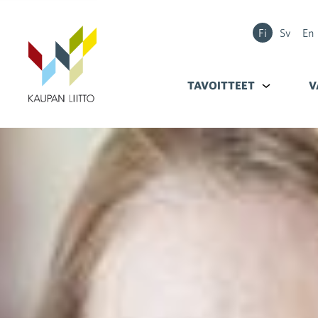
Fi
Sv
En
TAVOITTEET
Alavalikko k
V