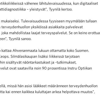
tikkoliikkeissä vähenee lähitulevaisuudessa, kun digitaaliset
tidiagnostiikka – yleistyvät”, Tyynilä kertoo.
en mukaiseksi. Tulevaisuudessa fyysiseen myymälään tullaan
terveydenhuollon yksiköissä asiakkaita palvelevat
a, joka mahdollistaa laajat terveyspalvelut. Se on keino erottua
teen”, Tyynilä sanoo.
o kattaa Ahvenanmaata lukuun ottamatta koko Suomen.
ps. Silmälasikaupan lisäksi liikkeissä tarjotaan
hin sisältyvät näöntarkastukset ja -tutkimukset,
elut ovat saatavilla noin 90 prosentissa Instru Optiikan
iellä, missä hän asioi lääkkeet määränneen terveydenhuollon
tta kai ennen kaikkea kuluttajan arkea helpottava muutos”,