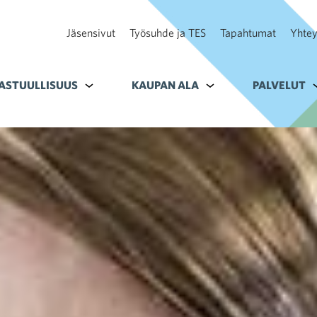
Jäsensivut
Työsuhde ja TES
Tapahtumat
Yhtey
ohteelle Tavoitteet
ASTUULLISUUS
Alavalikko kohteelle Vastuullisuus
KAUPAN ALA
Alavalikko kohteelle K
PALVELUT
A