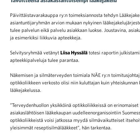
Päivittäistavarakauppa ry:n toimeksiannosta tehdyn Lääkejak
asiantuntijaryhmän arvion mukaan nykyinen lääkejakelujärjeste
tulee palvelun eikä palvelu asiakkaan luokse. Joustavina, asia
ja esimerkiksi liikkuvia apteekkeja.
Selvitysryhmää vetänyt
Liisa Hyssälä
totesi raportin julkista
apteekkipalveluja tulee parantaa.
Näkemisen ja silmäterveyden toimiala NÄE ry:n toimitusjohta
optikkoliikkeen verkosto olisi niin kuluttajan kuin yhteiskun
lääkejakelussa.
”Terveydenhuollon yksikköinä optikkoliikkeissä on erinomaiset v
asiakaslähtöisen lääkekaupan uudelleenorganisointiin Suomessa
optikkoliikkeistä voisi jatkossa myydä silmävaikutteiset itsehoi
yleisimmät reseptisilmälääkkeet”, hän tarkentaa.