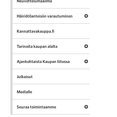
Neuvottelumaailma
Avaa valikko Häir
Häiriötilanteisiin varautuminen
Kannattavakauppa.fi
Avaa valikko Tari
Tarinoita kaupan alalta
Avaa valikko Ajan
Ajankohtaista Kaupan liitossa
Julkaisut
Medialle
Avaa valikko Seu
Seuraa toimintaamme