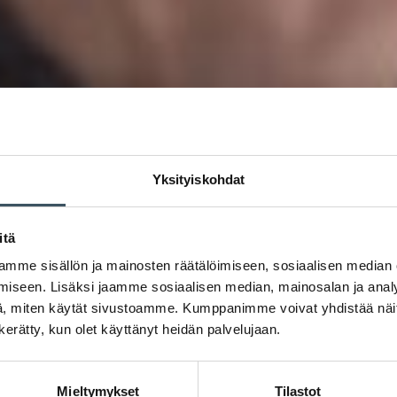
Yksityiskohdat
itä
mme sisällön ja mainosten räätälöimiseen, sosiaalisen median
iseen. Lisäksi jaamme sosiaalisen median, mainosalan ja analy
, miten käytät sivustoamme. Kumppanimme voivat yhdistää näitä t
n kerätty, kun olet käyttänyt heidän palvelujaan.
Mieltymykset
Tilastot