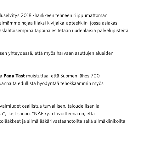
eluselvitys 2018 -hankkeen tehneen riippumattoman
lmämme nojaa liiaksi kivijalka-apteekkiin, jossa asiakas
kaslähtöisempinä tapoina esitetään uudenlaisia palvelupisteitä
misen yhteydessä, että myös harvaan asuttujen alueiden
ja
Panu Tast
muistuttaa, että Suomen lähes 700
nan kannalta edullista hyödyntää tehokkaammin myös
almiudet osallistua turvallisen, taloudellisen ja
”, Tast sanoo. ”NÄE ry:n tavoitteena on, että
tolääkkeet ja silmälääkärivastaanotoilta sekä silmäklinikoilta