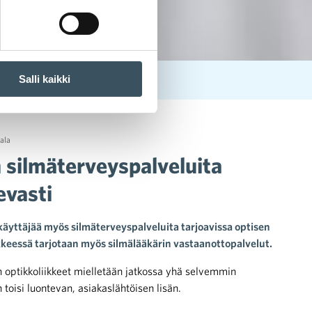
Salli kaikki
dentäisi luontevasti
ala
 silmäterveyspalveluita
evasti
käyttäjää myös silmäterveyspalveluita tarjoavissa optisen
ikkeessä tarjotaan myös silmälääkärin vastaanottopalvelut.
optikkoliikkeet mielletään jatkossa yhä selvemmin
toisi luontevan, asiakaslähtöisen lisän.