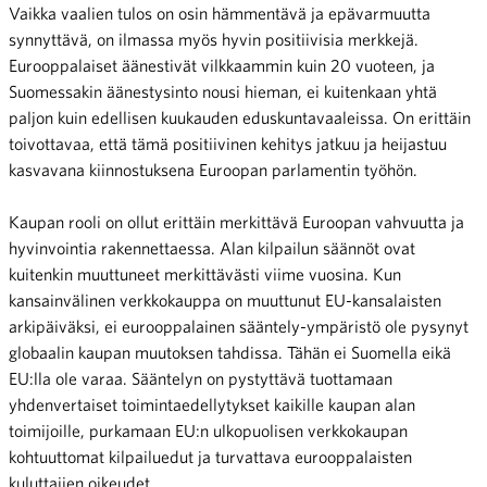
Vaikka vaalien tulos on osin hämmentävä ja epävarmuutta
synnyttävä, on ilmassa myös hyvin positiivisia merkkejä.
Eurooppalaiset äänestivät vilkkaammin kuin 20 vuoteen, ja
Suomessakin äänestysinto nousi hieman, ei kuitenkaan yhtä
paljon kuin edellisen kuukauden eduskuntavaaleissa. On erittäin
toivottavaa, että tämä positiivinen kehitys jatkuu ja heijastuu
kasvavana kiinnostuksena Euroopan parlamentin työhön.
Kaupan rooli on ollut erittäin merkittävä Euroopan vahvuutta ja
hyvinvointia rakennettaessa. Alan kilpailun säännöt ovat
kuitenkin muuttuneet merkittävästi viime vuosina. Kun
kansainvälinen verkkokauppa on muuttunut EU-kansalaisten
arkipäiväksi, ei eurooppalainen sääntely-ympäristö ole pysynyt
globaalin kaupan muutoksen tahdissa. Tähän ei Suomella eikä
EU:lla ole varaa. Sääntelyn on pystyttävä tuottamaan
yhdenvertaiset toimintaedellytykset kaikille kaupan alan
toimijoille, purkamaan EU:n ulkopuolisen verkkokaupan
kohtuuttomat kilpailuedut ja turvattava eurooppalaisten
kuluttajien oikeudet.