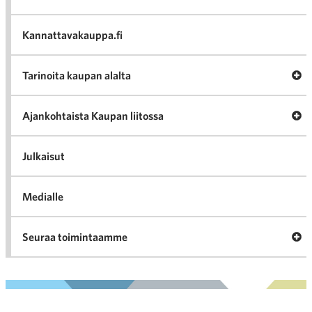
Häir
va
Kannattavakauppa.fi
A
Tarinoita kaupan alalta
val
Tari
ka
Ava
Ajankohtaista Kaupan liitossa
al
Ajan
K
l
Julkaisut
Medialle
Ava
Seuraa toimintaamme
toi
Arkistot