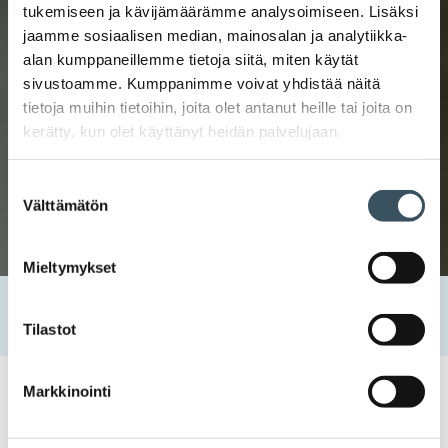
tukemiseen ja kävijämäärämme analysoimiseen. Lisäksi
jaamme sosiaalisen median, mainosalan ja analytiikka-
alan kumppaneillemme tietoja siitä, miten käytät
sivustoamme. Kumppanimme voivat yhdistää näitä
tietoja muihin tietoihin, joita olet antanut heille tai joita on
kerätty, kun olet käyttänyt heidän palvelujaan.
Suostumuksen
Välttämätön
valinta
Mieltymykset
Etusivu
Uutishuone
2019
toukokuu
29
Yhdenvertainen kauppa tarvitsee puolustajansa
Tilastot
Markkinointi
29.05.2019 10:13
Blogit
EU
,
Euroopan parlamentti
,
eurovaalit
,
kansainvälinen kilpailu
,
kansainvälinen verkkokauppa
,
sääntelyn purku