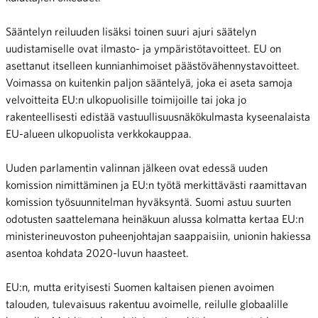
Sääntelyn reiluuden lisäksi toinen suuri ajuri säätelyn
uudistamiselle ovat ilmasto- ja ympäristötavoitteet. EU on
asettanut itselleen kunnianhimoiset päästövähennystavoitteet.
Voimassa on kuitenkin paljon sääntelyä, joka ei aseta samoja
velvoitteita EU:n ulkopuolisille toimijoille tai joka jo
rakenteellisesti edistää vastuullisuusnäkökulmasta kyseenalaista
EU-alueen ulkopuolista verkkokauppaa.
Uuden parlamentin valinnan jälkeen ovat edessä uuden
komission nimittäminen ja EU:n työtä merkittävästi raamittavan
komission työsuunnitelman hyväksyntä. Suomi astuu suurten
odotusten saattelemana heinäkuun alussa kolmatta kertaa EU:n
ministerineuvoston puheenjohtajan saappaisiin, unionin hakiessa
asentoa kohdata 2020-luvun haasteet.
EU:n, mutta erityisesti Suomen kaltaisen pienen avoimen
talouden, tulevaisuus rakentuu avoimelle, reilulle globaalille