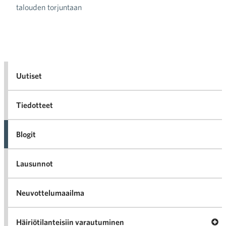
talouden torjuntaan
Uutiset
Tiedotteet
Blogit
Lausunnot
Neuvottelumaailma
Av
Häiriötilanteisiin varautuminen