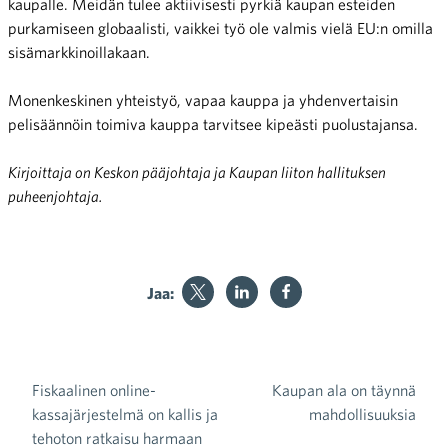
kaupalle. Meidän tulee aktiivisesti pyrkiä kaupan esteiden
purkamiseen globaalisti, vaikkei työ ole valmis vielä EU:n omilla
sisämarkkinoillakaan.
Monenkeskinen yhteistyö, vapaa kauppa ja yhdenvertaisin
pelisäännöin toimiva kauppa tarvitsee kipeästi puolustajansa.
Kirjoittaja on Keskon pääjohtaja ja Kaupan liiton hallituksen
puheenjohtaja.
Jaa:
Fiskaalinen online-
Kaupan ala on täynnä
Artikkelien selaus
kassajärjestelmä on kallis ja
mahdollisuuksia
tehoton ratkaisu harmaan