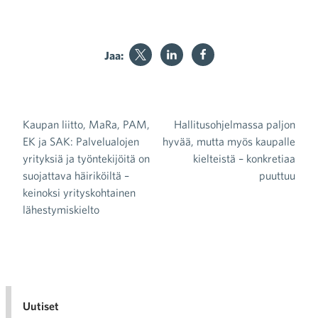
Jaa:
Kaupan liitto, MaRa, PAM,
Hallitusohjelmassa paljon
Artikkelien selaus
EK ja SAK: Palvelualojen
hyvää, mutta myös kaupalle
yrityksiä ja työntekijöitä on
kielteistä – konkretiaa
suojattava häiriköiltä –
puuttuu
keinoksi yrityskohtainen
lähestymiskielto
Uutiset