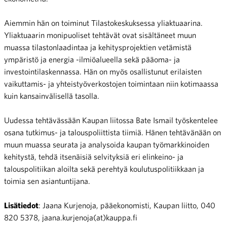
Aiemmin hän on toiminut Tilastokeskuksessa yliaktuaarina.
Yliaktuaarin monipuoliset tehtävät ovat sisältäneet muun
muassa tilastonlaadintaa ja kehitysprojektien vetämistä
ympäristö ja energia -ilmiöalueella sekä pääoma- ja
investointilaskennassa. Hän on myös osallistunut erilaisten
vaikuttamis- ja yhteistyöverkostojen toimintaan niin kotimaassa
kuin kansainvälisellä tasolla.
Uudessa tehtävässään Kaupan liitossa Bate Ismail työskentelee
osana tutkimus- ja talouspoliittista tiimiä. Hänen tehtävänään on
muun muassa seurata ja analysoida kaupan työmarkkinoiden
kehitystä, tehdä itsenäisiä selvityksiä eri elinkeino- ja
talouspolitiikan aloilta sekä perehtyä koulutuspolitiikkaan ja
toimia sen asiantuntijana.
Lisätiedot
: Jaana Kurjenoja, pääekonomisti, Kaupan liitto, 040
820 5378, jaana.kurjenoja(at)kauppa.fi