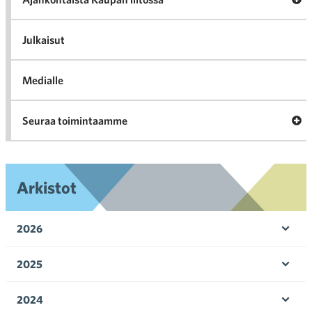
al
Ajan
K
l
Julkaisut
Medialle
Ava
Seuraa toimintaamme
toi
Arkistot
2026
Ava
valik
2025
Ava
valik
2024
Ava