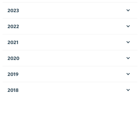
valik
2023
Ava
valik
2022
Ava
valik
2021
Ava
valik
2020
Ava
valik
2019
Ava
valik
2018
Ava
valik
2017
Ava
valik
Avainsanat