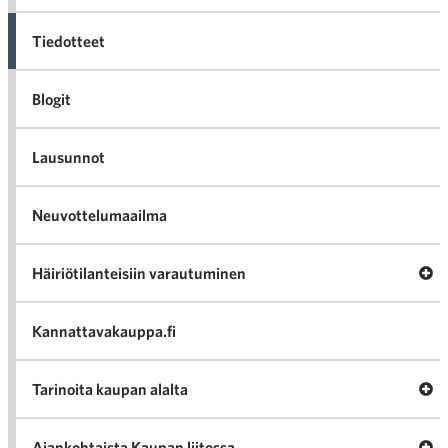
Tiedotteet
Blogit
Lausunnot
Neuvottelumaailma
Av
Häiriötilanteisiin varautuminen
Häir
va
Kannattavakauppa.fi
A
Tarinoita kaupan alalta
val
Tari
ka
Ava
Ajankohtaista Kaupan liitossa