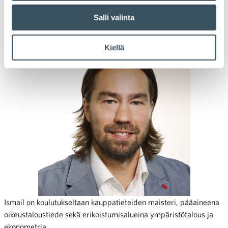
Bate Ismail (34) on nimitetty ekonomistiksi Kaupan liittoon.
Salli valinta
Hän aloittaa tehtävässään 1.9.2019.
Kiellä
Ismail on koulutukseltaan kauppatieteiden maisteri, pääaineena
oikeustaloustiede sekä erikoistumisalueina ympäristötalous ja
ekonometria.