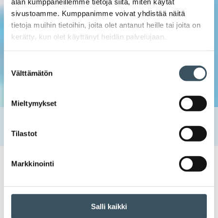
alan kumppaneillemme tietoja siitä, miten käytät
sivustoamme. Kumppanimme voivat yhdistää näitä
tietoja muihin tietoihin, joita olet antanut heille tai joita on
kerätty, kun olet käyttänyt heidän palvelujaan.
Suostumuksen
Välttämätön
valinta
Mieltymykset
Etusivu
Uutishuone
2019
kesäkuu
3
Bate Ismail ekonomistiksi Kaupan liittoon
Tilastot
Markkinointi
03.06.2019 10:14
Tiedotteet
nimitys
Bate Ismail ekonomistiksi
Kaupan liittoon
Salli kaikki