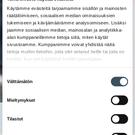
Käytämme evästeitä tarjoamamme sisällön ja mainosten
räätälöimiseen, sosiaalisen median ominaisuuksien
tukemiseen ja kävijämäärämme analysoimiseen. Lisäksi
jaamme sosiaalisen median, mainosalan ja analytiikka-
alan kumppaneillemme tietoja siitä, miten käytät
sivustoamme. Kumppanimme voivat yhdistää näitä
tietoja muihin tietoihin, joita olet antanut heille tai joita on
kerätty, kun olet käyttänyt heidän palvelujaan.
Suostumuksen
Välttämätön
valinta
Mieltymykset
Etusivu
Uutishuone
2019
syyskuu
4
KKV, Kaupan liitto ja Suomen Yrittäjät: Hyvä
Tilastot
kuluttajasuhde on yrityksen ja kuluttajan yhteinen etu