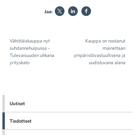
Jaa:
Vähittäiskauppa nyt
Kauppa on nostanut
Artikkelien selaus
suhdannehuipussa –
mainettaan
Tulevaisuuden uhkana
ympäristövastuullisena ja
yrityskato
uudistuvana alana
Uutiset
Tiedotteet