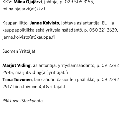
KKV:
Miina Ojajärvi
, johtaja, p. 029 505 3155,
miina.ojajarvi(at)kkv.fi
Kaupan liitto:
Janne Koivisto
, johtava asiantuntija, EU- ja
kauppapolitiikka sekä yrityslainsäädäntö, p. 050 321 3639,
janne.koivisto(at)kauppa.fi
Suomen Yrittäjät:
Marjut Viding
, asiantuntija, yrityslainsäädäntö, p. 09 2292
2945, marjut.viding(at)yrittajat.fi
Tiina Toivonen
, lainsäädäntöasioiden päällikkö, p. 09 2292
2917 tiina.toivonen(at)yrittajat.fi
Pääkuva: iStockphoto