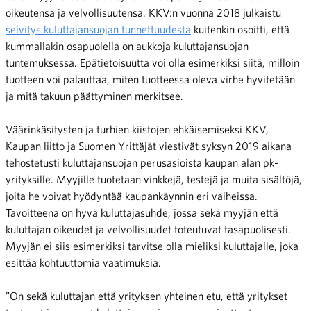
oikeutensa ja velvollisuutensa. KKV:n vuonna 2018 julkaistu
selvitys kuluttajansuojan tunnettuudesta
kuitenkin osoitti, että
kummallakin osapuolella on aukkoja kuluttajansuojan
tuntemuksessa. Epätietoisuutta voi olla esimerkiksi siitä, milloin
tuotteen voi palauttaa, miten tuotteessa oleva virhe hyvitetään
ja mitä takuun päättyminen merkitsee.
Väärinkäsitysten ja turhien kiistojen ehkäisemiseksi KKV,
Kaupan liitto ja Suomen Yrittäjät viestivät syksyn 2019 aikana
tehostetusti kuluttajansuojan perusasioista kaupan alan pk-
yrityksille. Myyjille tuotetaan vinkkejä, testejä ja muita sisältöjä,
joita he voivat hyödyntää kaupankäynnin eri vaiheissa.
Tavoitteena on hyvä kuluttajasuhde, jossa sekä myyjän että
kuluttajan oikeudet ja velvollisuudet toteutuvat tasapuolisesti.
Myyjän ei siis esimerkiksi tarvitse olla mieliksi kuluttajalle, joka
esittää kohtuuttomia vaatimuksia.
”On sekä kuluttajan että yrityksen yhteinen etu, että yritykset