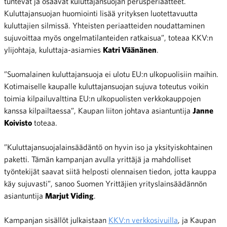
tuntevat ja osaavat kuluttajansuojan perusperiaatteet.
Kuluttajansuojan huomiointi lisää yrityksen luotettavuutta
kuluttajien silmissä. Yhteisten periaatteiden noudattaminen
sujuvoittaa myös ongelmatilanteiden ratkaisua”, toteaa KKV:n
ylijohtaja, kuluttaja-asiamies
Katri Väänänen
.
”Suomalainen kuluttajansuoja ei ulotu EU:n ulkopuolisiin maihin.
Kotimaiselle kaupalle kuluttajansuojan sujuva toteutus voikin
toimia kilpailuvalttina EU:n ulkopuolisten verkkokauppojen
kanssa kilpailtaessa”, Kaupan liiton johtava asiantuntija
Janne
Koivisto
toteaa.
”Kuluttajansuojalainsäädäntö on hyvin iso ja yksityiskohtainen
paketti. Tämän kampanjan avulla yrittäjä ja mahdolliset
työntekijät saavat siitä helposti olennaisen tiedon, jotta kauppa
käy sujuvasti”, sanoo Suomen Yrittäjien yrityslainsäädännön
asiantuntija
Marjut Viding
.
Kampanjan sisällöt julkaistaan
KKV:n verkkosivuilla
, ja Kaupan