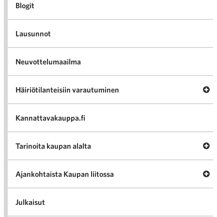
Blogit
Lausunnot
Neuvottelumaailma
Av
Häiriötilanteisiin varautuminen
Häir
va
Kannattavakauppa.fi
A
Tarinoita kaupan alalta
val
Tari
ka
Ava
Ajankohtaista Kaupan liitossa
al
Ajan
K
l
Julkaisut