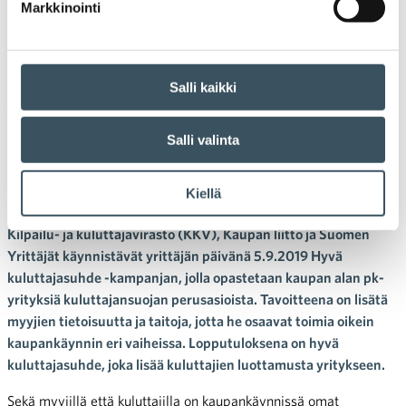
Markkinointi
04.09.2019 09:58
Tiedotteet
kuluttajansuoja
,
kuluttajasuhde
KKV, Kaupan liitto ja Suomen
Salli kaikki
Yrittäjät: Hyvä kuluttajasuhde
Salli valinta
on yrityksen ja kuluttajan
yhteinen etu
Kiellä
Kilpailu- ja kuluttajavirasto (KKV), Kaupan liitto ja Suomen
Yrittäjät käynnistävät yrittäjän päivänä 5.9.2019 Hyvä
kuluttajasuhde -kampanjan, jolla opastetaan kaupan alan pk-
yrityksiä kuluttajansuojan perusasioista. Tavoitteena on lisätä
myyjien tietoisuutta ja taitoja, jotta he osaavat toimia oikein
kaupankäynnin eri vaiheissa. Lopputuloksena on hyvä
kuluttajasuhde, joka lisää kuluttajien luottamusta yritykseen.
Sekä myyjillä että kuluttajilla on kaupankäynnissä omat