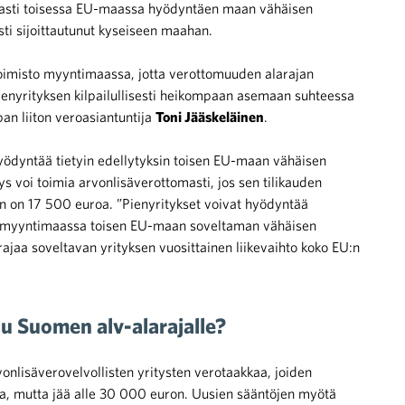
tomasti toisessa EU-maassa hyödyntäen maan vähäisen
sti sijoittautunut kyseiseen maahan.
 toimisto myyntimaassa, jotta verottomuuden alarajan
enyrityksen kilpailullisesti heikompaan asemaan suhteessa
n liiton veroasiantuntija
Toni Jääskeläinen
.
yödyntää tietyin edellytyksin toisen EU-maan vähäisen
s voi toimia arvonlisäverottomasti, jos sen tilikauden
an on 17 500 euroa. ”Pienyritykset voivat hyödyntää
ttaa myyntimaassa toisen EU-maan soveltaman vähäisen
ajaa soveltavan yrityksen vuosittainen liikevaihto koko EU:n
u Suomen alv-alarajalle?
nlisäverovelvollisten yritysten verotaakkaa, joiden
roa, mutta jää alle 30 000 euron. Uusien sääntöjen myötä