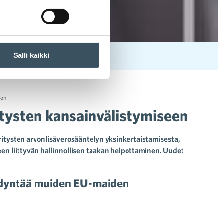
Salli kaikki
nen
ritysten kansainvälistymiseen
tysten arvonlisäverosääntelyn yksinkertaistamisesta,
seen liittyvän hallinnollisen taakan helpottaminen. Uudet
yödyntää muiden EU-maiden