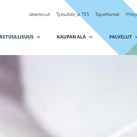
Jäsensivut
Työsuhde ja TES
Tapahtumat
Yhtey
ohteelle Tavoitteet
ASTUULLISUUS
Alavalikko kohteelle Vastuullisuus
KAUPAN ALA
Alavalikko kohteelle K
PALVELUT
A