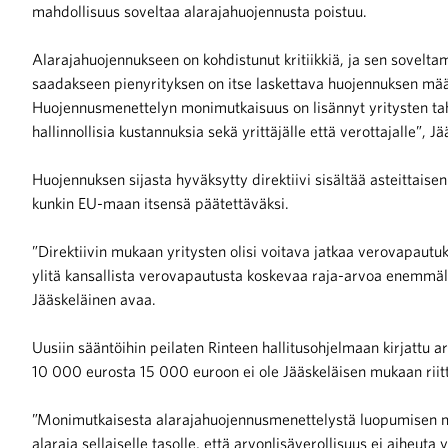
mahdollisuus soveltaa alarajahuojennusta poistuu.
Alarajahuojennukseen on kohdistunut kritiikkiä, ja sen sovelt
saadakseen pienyrityksen on itse laskettava huojennuksen mä
Huojennusmenettelyn monimutkaisuus on lisännyt yritysten tah
hallinnollisia kustannuksia sekä yrittäjälle että verottajalle”, J
Huojennuksen sijasta hyväksytty direktiivi sisältää asteittaisen
kunkin EU-maan itsensä päätettäväksi.
”Direktiivin mukaan yritysten olisi voitava jatkaa verovapautuk
ylitä kansallista verovapautusta koskevaa raja-arvoa enemmällä
Jääskeläinen avaa.
Uusiin sääntöihin peilaten Rinteen hallitusohjelmaan kirjattu 
10 000 eurosta 15 000 euroon ei ole Jääskeläisen mukaan riit
”Monimutkaisesta alarajahuojennusmenettelystä luopumisen m
alaraja sellaiselle tasolle, että arvonlisäverollisuus ei aiheuta 