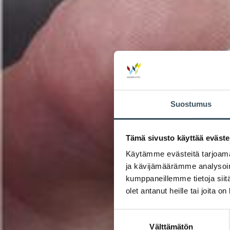
Suostumus
Tämä sivusto käyttää eväste
Käytämme evästeitä tarjoama
ja kävijämäärämme analysoim
kumppaneillemme tietoja siitä
olet antanut heille tai joita o
Suostumuksen
Välttämätön
valinta