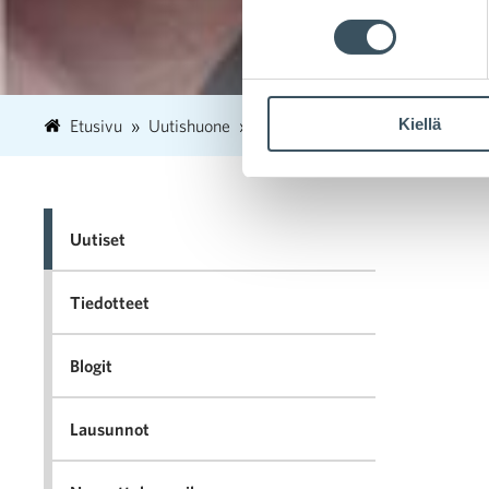
Kiellä
Etusivu
Uutishuone
2019
marraskuu
20
Di
Uutiset
Tiedotteet
Blogit
Lausunnot