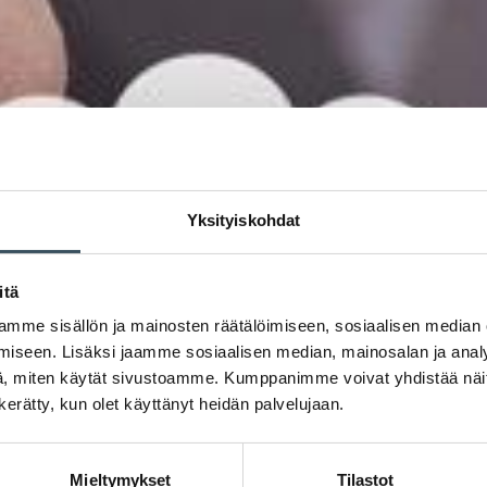
Yksityiskohdat
itä
mme sisällön ja mainosten räätälöimiseen, sosiaalisen median
iseen. Lisäksi jaamme sosiaalisen median, mainosalan ja analy
, miten käytät sivustoamme. Kumppanimme voivat yhdistää näitä t
n kerätty, kun olet käyttänyt heidän palvelujaan.
Mieltymykset
Tilastot