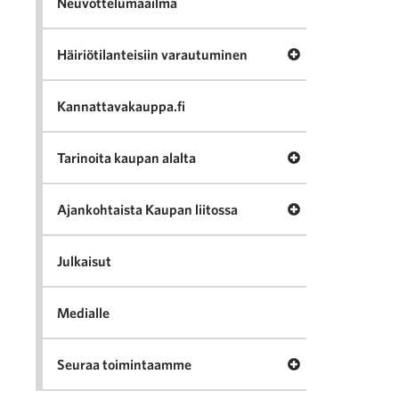
Neuvottelumaailma
Avaa valikko Häir
Häiriötilanteisiin varautuminen
Kannattavakauppa.fi
Avaa valikko Tari
Tarinoita kaupan alalta
Avaa valikko Ajan
Ajankohtaista Kaupan liitossa
Julkaisut
Medialle
Avaa valikko Seu
Seuraa toimintaamme