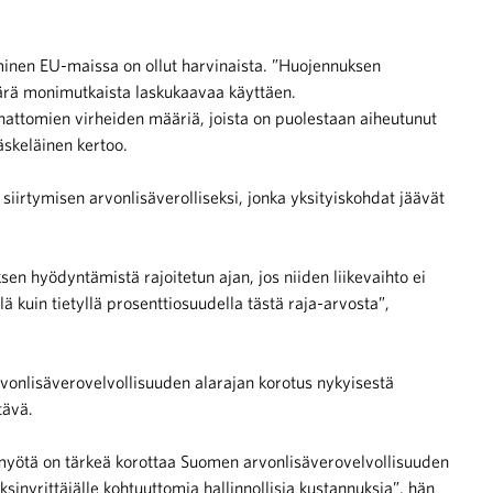
aminen EU-maissa on ollut harvinaista. ”Huojennuksen
ärä monimutkaista laskukaavaa käyttäen.
attomien virheiden määriä, joista on puolestaan aiheutunut
ääskeläinen kertoo.
 siirtymisen arvonlisäverolliseksi, jonka yksityiskohdat jäävät
sen hyödyntämistä rajoitetun ajan, jos niiden liikevaihto ei
 kuin tietyllä prosenttiosuudella tästä raja-arvosta”,
arvonlisäverovelvollisuuden alarajan korotus nykyisestä
tävä.
yötä on tärkeä korottaa Suomen arvonlisäverovelvollisuuden
yksinyrittäjälle kohtuuttomia hallinnollisia kustannuksia”, hän