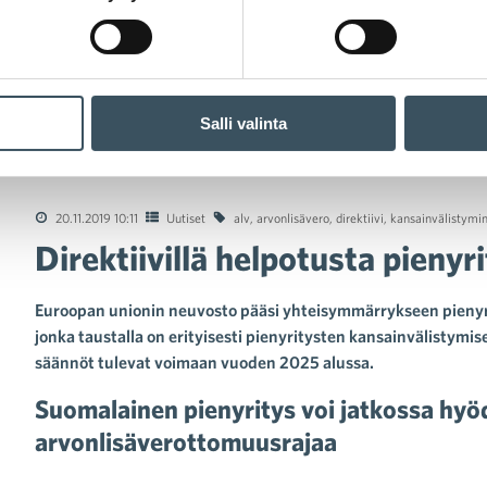
Salli valinta
rektiivillä helpotusta pienyritysten kansainvälistymiseen
20.11.2019 10:11
Uutiset
alv
,
arvonlisävero
,
direktiivi
,
kansainvälistymi
Direktiivillä helpotusta pieny
Euroopan unionin neuvosto pääsi yhteisymmärrykseen pienyri
jonka taustalla on erityisesti pienyritysten kansainvälistymi
säännöt tulevat voimaan vuoden 2025 alussa.
Suomalainen pienyritys voi jatkossa h
arvonlisäverottomuusrajaa