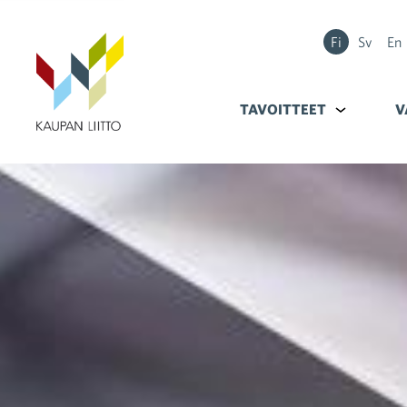
Fi
Sv
En
TAVOITTEET
Alavalikko k
V