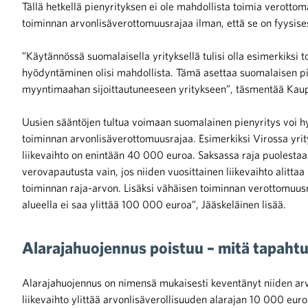
Tällä hetkellä pienyrityksen ei ole mahdollista toimia verot
toiminnan arvonlisäverottomuusrajaa ilman, että se on fyysise
iötilanteisiin varautuminen
”Käytännössä suomalaisella yrityksellä tulisi olla esimerkiksi
hyödyntäminen olisi mahdollista. Tämä asettaa suomalaisen pi
myyntimaahan sijoittautuneeseen yritykseen”, täsmentää Kaupa
noita kaupan alalta
Uusien sääntöjen tultua voimaan suomalainen pienyritys voi h
toiminnan arvonlisäverottomuusrajaa. Esimerkiksi Virossa yrity
liikevaihto on enintään 40 000 euroa. Saksassa raja puolesta
kohtaista Kaupan liitossa
verovapautusta vain, jos niiden vuosittainen liikevaihto ali
toiminnan raja-arvon. Lisäksi vähäisen toiminnan verottomuusr
alueella ei saa ylittää 100 000 euroa”, Jääskeläinen lisää.
Alarajahuojennus poistuu – mitä tapahtu
raa toimintaamme
Alarajahuojennus on nimensä mukaisesti keventänyt niiden arvo
liikevaihto ylittää arvonlisäverollisuuden alarajan 10 000 eu