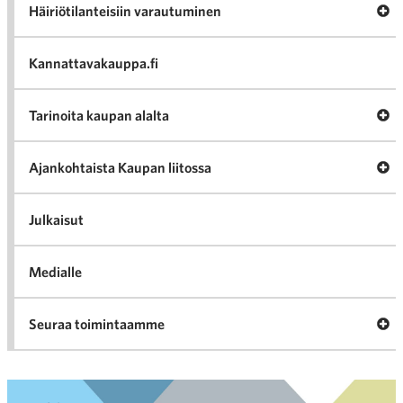
Av
Häiriötilanteisiin varautuminen
Häir
va
Kannattavakauppa.fi
A
Tarinoita kaupan alalta
val
Tari
ka
Ava
Ajankohtaista Kaupan liitossa
al
Ajan
K
l
Julkaisut
Medialle
Ava
Seuraa toimintaamme
toi