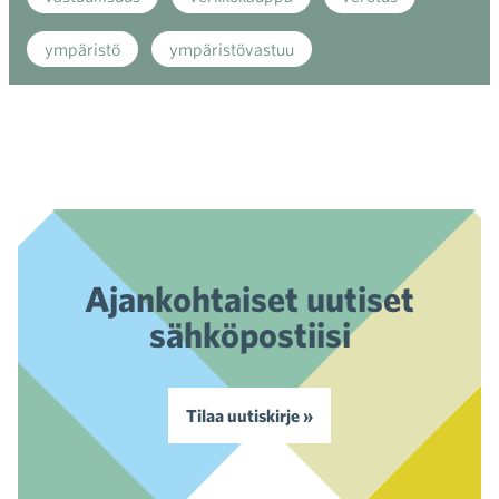
ympäristö
ympäristövastuu
Ajankohtaiset uutiset
sähköpostiisi
Tilaa uutiskirje »