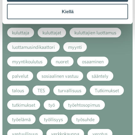
kaupan näkymät
kauppa
kemikaalit
Kiellä
kiertotalous
koronavirus
koulutus
kuluttaja
kuluttajat
kuluttajien luottamus
luottamusindikaattori
myynti
myyntikoulutus
nuoret
osaaminen
palvelut
sosiaalinen vastuu
sääntely
talous
TES
turvallisuus
Tutkimukset
tutkimukset
työ
työehtosopimus
työelämä
työllisyys
työsuhde
vastuullisuus
verkkokauppa
verotus