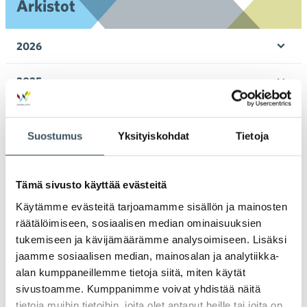
Arkistot
2026
Ava
valik
2025
Ava
valik
2024
Ava
Suostumus
Yksityiskohdat
Tietoja
valik
2023
Ava
valik
Tämä sivusto käyttää evästeitä
2022
Ava
Käytämme evästeitä tarjoamamme sisällön ja mainosten
valik
2021
räätälöimiseen, sosiaalisen median ominaisuuksien
Ava
tukemiseen ja kävijämäärämme analysoimiseen. Lisäksi
valik
2020
jaamme sosiaalisen median, mainosalan ja analytiikka-
Ava
alan kumppaneillemme tietoja siitä, miten käytät
valik
sivustoamme. Kumppanimme voivat yhdistää näitä
2019
Ava
tietoja muihin tietoihin, joita olet antanut heille tai joita on