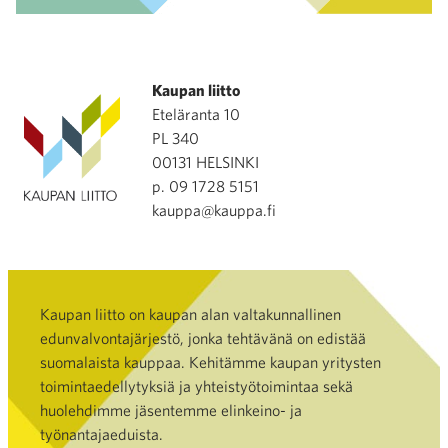
Kaupan liitto
Eteläranta 10
PL 340
00131 HELSINKI
p. 09 1728 5151
kauppa@kauppa.fi
Kaupan liitto on kaupan alan valtakunnallinen
edunvalvontajärjestö, jonka tehtävänä on edistää
suomalaista kauppaa. Kehitämme kaupan yritysten
toimintaedellytyksiä ja yhteistyötoimintaa sekä
huolehdimme jäsentemme elinkeino- ja
työnantajaeduista.