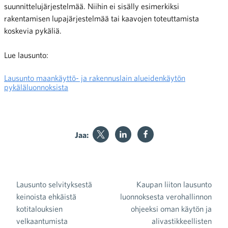
suunnittelujärjestelmää. Niihin ei sisälly esimerkiksi
rakentamisen lupajärjestelmää tai kaavojen toteuttamista
koskevia pykäliä.
Lue lausunto:
Lausunto maankäyttö- ja rakennuslain alueidenkäytön
pykäläluonnoksista
Jaa:
Lausunto selvityksestä
Kaupan liiton lausunto
Artikkelien selaus
keinoista ehkäistä
luonnoksesta verohallinnon
kotitalouksien
ohjeeksi oman käytön ja
velkaantumista
alivastikkeellisten