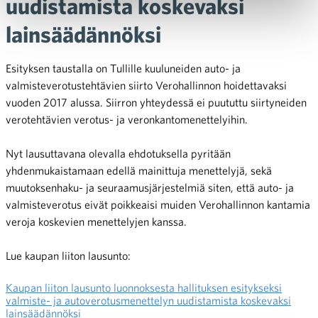
uudistamista koskevaksi
lainsäädännöksi
Esityksen taustalla on Tullille kuuluneiden auto- ja
valmisteverotustehtävien siirto Verohallinnon hoidettavaksi
vuoden 2017 alussa. Siirron yhteydessä ei puututtu siirtyneiden
verotehtävien verotus- ja veronkantomenettelyihin.
Nyt lausuttavana olevalla ehdotuksella pyritään
yhdenmukaistamaan edellä mainittuja menettelyjä, sekä
muutoksenhaku- ja seuraamusjärjestelmiä siten, että auto- ja
valmisteverotus eivät poikkeaisi muiden Verohallinnon kantamia
veroja koskevien menettelyjen kanssa.
Lue kaupan liiton lausunto:
Kaupan liiton lausunto luonnoksesta hallituksen esitykseksi
valmiste- ja autoverotusmenettelyn uudistamista koskevaksi
lainsäädännöksi