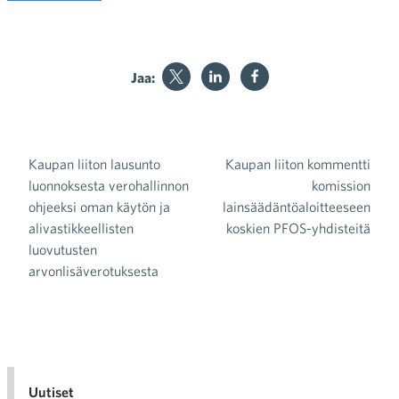
Jaa:
Kaupan liiton lausunto
Kaupan liiton kommentti
Artikkelien selaus
luonnoksesta verohallinnon
komission
ohjeeksi oman käytön ja
lainsäädäntöaloitteeseen
alivastikkeellisten
koskien PFOS-yhdisteitä
luovutusten
arvonlisäverotuksesta
Uutiset