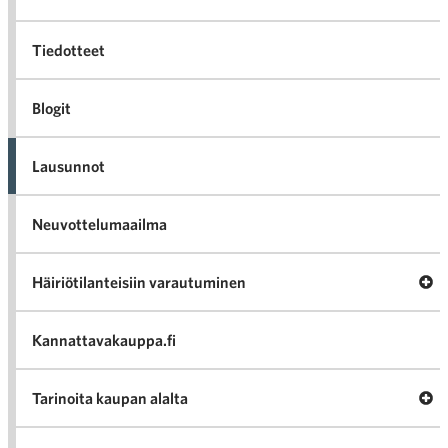
Tiedotteet
Blogit
Lausunnot
Neuvottelumaailma
Av
Häiriötilanteisiin varautuminen
Häir
va
Kannattavakauppa.fi
A
Tarinoita kaupan alalta
val
Tari