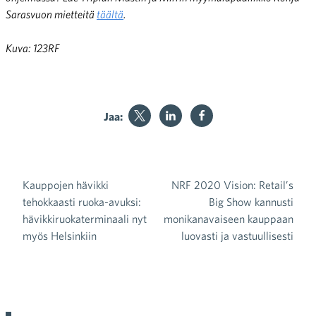
Sarasvuon mietteitä
täältä
.
Kuva: 123RF
Jaa:
Kauppojen hävikki
NRF 2020 Vision: Retail’s
Artikkelien selaus
tehokkaasti ruoka-avuksi:
Big Show kannusti
hävikkiruokaterminaali nyt
monikanavaiseen kauppaan
myös Helsinkiin
luovasti ja vastuullisesti