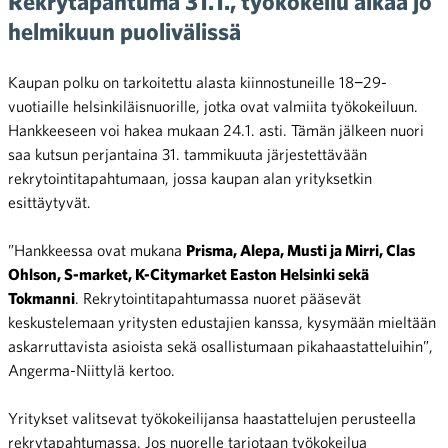
Rekrytapahtuma 31.1., työkokeilu alkaa jo
helmikuun puolivälissä
Kaupan polku on tarkoitettu alasta kiinnostuneille 18−29-
vuotiaille helsinkiläisnuorille, jotka ovat valmiita työkokeiluun.
Hankkeeseen voi hakea mukaan 24.1. asti. Tämän jälkeen nuori
saa kutsun perjantaina 31. tammikuuta järjestettävään
rekrytointitapahtumaan, jossa kaupan alan yrityksetkin
esittäytyvät.
”Hankkeessa ovat mukana
Prisma, Alepa, Musti ja Mirri, Clas
Ohlson, S-market, K-Citymarket Easton Helsinki sekä
Tokmanni
. Rekrytointitapahtumassa nuoret pääsevät
keskustelemaan yritysten edustajien kanssa, kysymään mieltään
askarruttavista asioista sekä osallistumaan pikahaastatteluihin”,
Angerma-Niittylä kertoo.
Yritykset valitsevat työkokeilijansa haastattelujen perusteella
rekrytapahtumassa. Jos nuorelle tarjotaan työkokeilua