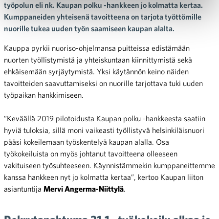
työpolun eli nk. Kaupan polku -hankkeen jo kolmatta kertaa.
Kumppaneiden yhteisenä tavoitteena on tarjota työttömille
nuorille tukea uuden työn saamiseen kaupan alalta.
Kauppa pyrkii nuoriso-ohjelmansa puitteissa edistämään
nuorten työllistymistä ja yhteiskuntaan kiinnittymistä sekä
ehkäisemään syrjäytymistä. Yksi käytännön keino näiden
tavoitteiden saavuttamiseksi on nuorille tarjottava tuki uuden
työpaikan hankkimiseen.
”Keväällä 2019 pilotoidusta Kaupan polku -hankkeesta saatiin
hyviä tuloksia, sillä moni vaikeasti työllistyvä helsinkiläisnuori
pääsi kokeilemaan työskentelyä kaupan alalla. Osa
työkokeiluista on myös johtanut tavoitteena olleeseen
vakituiseen työsuhteeseen. Käynnistämmekin kumppaneittemme
kanssa hankkeen nyt jo kolmatta kertaa”, kertoo Kaupan liiton
asiantuntija
Mervi Angerma-Niittylä
.