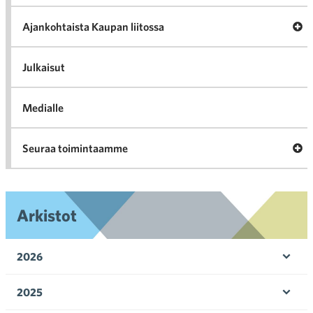
Tari
ka
Ava
Ajankohtaista Kaupan liitossa
al
Ajan
K
l
Julkaisut
Medialle
Ava
Seuraa toimintaamme
toi
Arkistot
2026
Ava
valik
2025
Ava