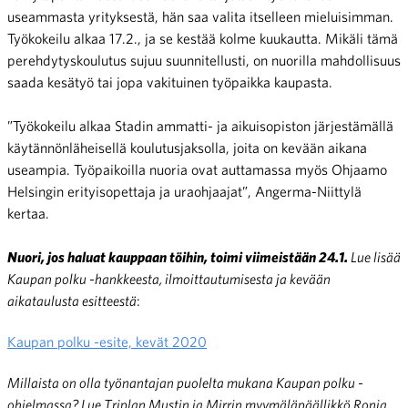
useammasta yrityksestä, hän saa valita itselleen mieluisimman.
Työkokeilu alkaa 17.2., ja se kestää kolme kuukautta. Mikäli tämä
perehdytyskoulutus sujuu suunnitellusti, on nuorilla mahdollisuus
saada kesätyö tai jopa vakituinen työpaikka kaupasta.
”Työkokeilu alkaa Stadin ammatti- ja aikuisopiston järjestämällä
käytännönläheisellä koulutusjaksolla, joita on kevään aikana
useampia. Työpaikoilla nuoria ovat auttamassa myös Ohjaamo
Helsingin erityisopettaja ja uraohjaajat”, Angerma-Niittylä
kertaa.
Nuori, jos haluat kauppaan töihin, toimi viimeistään 24.1.
Lue lisää
Kaupan polku -hankkeesta, ilmoittautumisesta ja kevään
aikataulusta esitteestä
:
Kaupan polku -esite, kevät 2020
Millaista on olla työnantajan puolelta mukana Kaupan polku -
ohjelmassa? Lue Triplan Mustin ja Mirrin myymäläpäällikkö Ronja