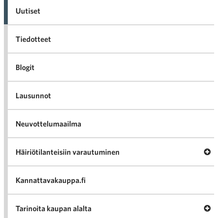
Uutiset
Tiedotteet
Blogit
Lausunnot
Neuvottelumaailma
Av
Häiriötilanteisiin varautuminen
Häir
va
Kannattavakauppa.fi
A
Tarinoita kaupan alalta
val