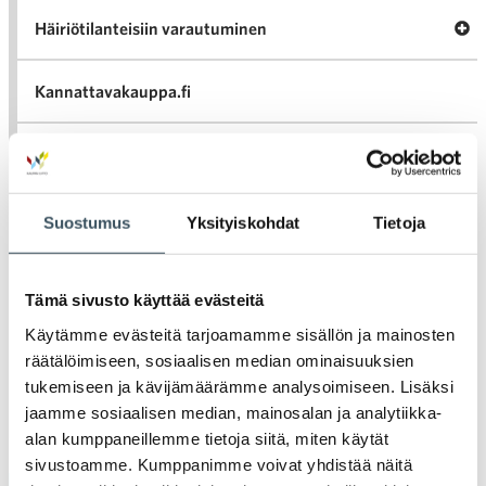
Av
Häiriötilanteisiin varautuminen
Häir
va
Kannattavakauppa.fi
A
Tarinoita kaupan alalta
val
Tari
ka
Ava
Ajankohtaista Kaupan liitossa
Suostumus
Yksityiskohdat
Tietoja
al
Ajan
K
l
Julkaisut
Tämä sivusto käyttää evästeitä
Käytämme evästeitä tarjoamamme sisällön ja mainosten
Medialle
räätälöimiseen, sosiaalisen median ominaisuuksien
tukemiseen ja kävijämäärämme analysoimiseen. Lisäksi
Ava
Seuraa toimintaamme
jaamme sosiaalisen median, mainosalan ja analytiikka-
alan kumppaneillemme tietoja siitä, miten käytät
toi
sivustoamme. Kumppanimme voivat yhdistää näitä