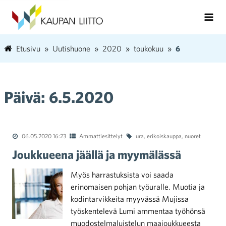
Etusivu
Uutishuone
2020
toukokuu
6
Päivä:
6.5.2020
06.05.2020 16:23
Ammattiesittelyt
ura
,
erikoiskauppa
,
nuoret
Joukkueena jäällä ja myymälässä
Myös harrastuksista voi saada
erinomaisen pohjan työuralle. Muotia ja
kodintarvikkeita myyvässä Mujissa
työskentelevä Lumi ammentaa työhönsä
muodostelmaluistelun maajoukkueesta