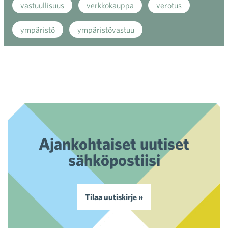
vastuullisuus
verkkokauppa
verotus
ympäristö
ympäristövastuu
Ajankohtaiset uutiset
sähköpostiisi
Tilaa uutiskirje »