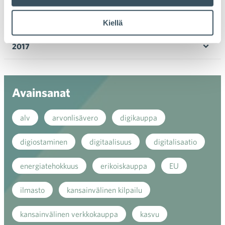
Ava
valik
2018
Kiellä
Ava
valik
2017
Ava
valik
Avainsanat
alv
arvonlisävero
digikauppa
digiostaminen
digitaalisuus
digitalisaatio
energiatehokkuus
erikoiskauppa
EU
ilmasto
kansainvälinen kilpailu
kansainvälinen verkkokauppa
kasvu