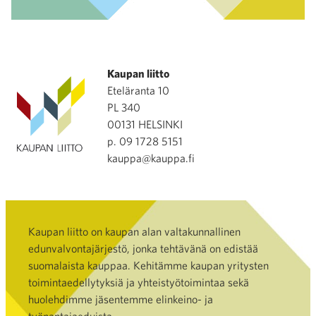
Kaupan liitto
Eteläranta 10
PL 340
00131 HELSINKI
p. 09 1728 5151
kauppa@kauppa.fi
Kaupan liitto on kaupan alan valtakunnallinen
edunvalvontajärjestö, jonka tehtävänä on edistää
suomalaista kauppaa. Kehitämme kaupan yritysten
toimintaedellytyksiä ja yhteistyötoimintaa sekä
huolehdimme jäsentemme elinkeino- ja