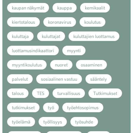
kaupan näkymät
kauppa
kemikaalit
kiertotalous
koronavirus
koulutus
kuluttaja
kuluttajat
kuluttajien luottamus
luottamusindikaattori
myynti
myyntikoulutus
nuoret
osaaminen
palvelut
sosiaalinen vastuu
sääntely
talous
TES
turvallisuus
Tutkimukset
tutkimukset
työ
työehtosopimus
työelämä
työllisyys
työsuhde