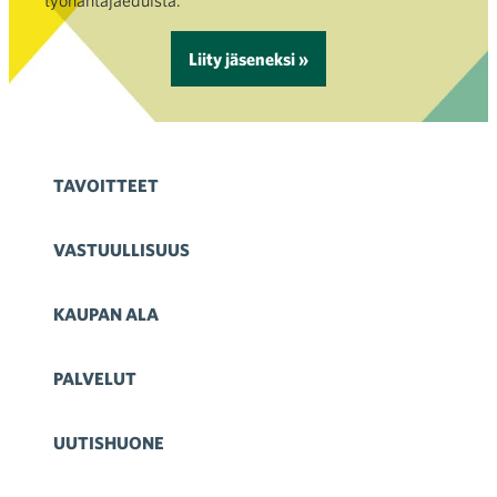
työnantajaeduista.
Liity jäseneksi »
TAVOITTEET
VASTUULLISUUS
KAUPAN ALA
PALVELUT
UUTISHUONE