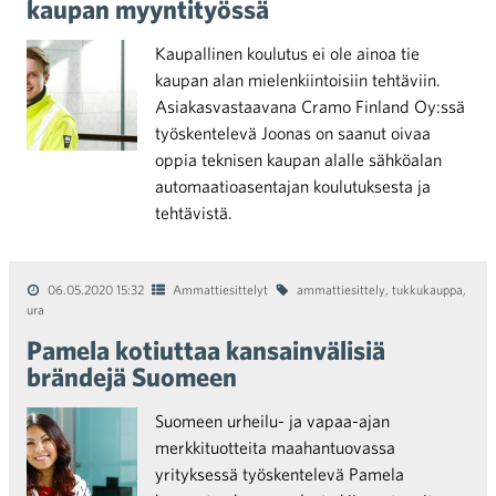
kaupan myyntityössä
Kaupallinen koulutus ei ole ainoa tie
kaupan alan mielenkiintoisiin tehtäviin.
Asiakasvastaavana Cramo Finland Oy:ssä
työskentelevä Joonas on saanut oivaa
oppia teknisen kaupan alalle sähköalan
automaatioasentajan koulutuksesta ja
tehtävistä.
06.05.2020 15:32
Ammattiesittelyt
ammattiesittely
,
tukkukauppa
,
ura
Pamela kotiuttaa kansainvälisiä
brändejä Suomeen
Suomeen urheilu- ja vapaa-ajan
merkkituotteita maahantuovassa
yrityksessä työskentelevä Pamela