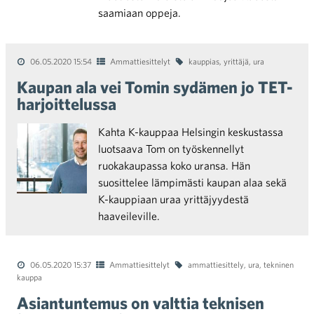
saamiaan oppeja.
06.05.2020 15:54
Ammattiesittelyt
kauppias
,
yrittäjä
,
ura
Kaupan ala vei Tomin sydämen jo TET-
harjoittelussa
Kahta K-kauppaa Helsingin keskustassa
luotsaava Tom on työskennellyt
ruokakaupassa koko uransa. Hän
suosittelee lämpimästi kaupan alaa sekä
K-kauppiaan uraa yrittäjyydestä
haaveileville.
06.05.2020 15:37
Ammattiesittelyt
ammattiesittely
,
ura
,
tekninen
kauppa
Asiantuntemus on valttia teknisen