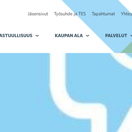
Jäsensivut
Työsuhde ja TES
Tapahtumat
Yhtey
ohteelle Tavoitteet
ASTUULLISUUS
Alavalikko kohteelle Vastuullisuus
KAUPAN ALA
Alavalikko kohteelle K
PALVELUT
A