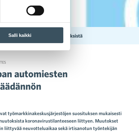
Salli kaikki
työlainsäädännön poikkeusmääräyksistä
TES
upan automiesten
säädännön
y ovat työmarkkinakeskusjärjestöjen suosituksen mukaisesti
uutoksista koronavirustilanteeseen liittyen. Muutokset
 liittyvää neuvotteluaikaa sekä irtisanotun työntekijän