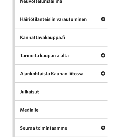
Neuvottelumaailma
Avaa valikko Häir
Häiriötilanteisiin varautuminen
Kannattavakauppa.fi
Avaa valikko Tari
Tarinoita kaupan alalta
Avaa valikko Ajan
Ajankohtaista Kaupan liitossa
Julkaisut
Medialle
Avaa valikko Seu
Seuraa toimintaamme