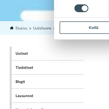
Kiellä
Etusivu
Uutishuone
2020
kesäkuu
17
Yksi
Uutiset
Tiedotteet
Blogit
Lausunnot