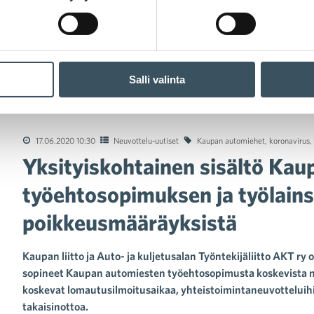
Salli valinta
tyiskohtainen sisältö Kaupan automiesten työehtosopimuksen ja 
17.06.2020 10:30
Neuvottelu-uutiset
Kaupan automiehet
,
koronavirus
,
Yksityiskohtainen sisältö Ka
työehtosopimuksen ja työlain
poikkeusmääräyksistä
Kaupan liitto ja Auto- ja kuljetusalan Työntekijäliitto AKT r
sopineet Kaupan automiesten työehtosopimusta koskevista m
koskevat lomautusilmoitusaikaa, yhteistoimintaneuvotteluihin
takaisinottoa.