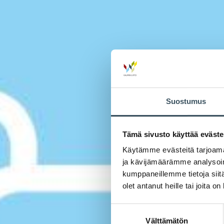
Suostumus
Tämä sivusto käyttää eväste
Käytämme evästeitä tarjoama
ja kävijämäärämme analysoim
kumppaneillemme tietoja siitä
olet antanut heille tai joita o
Suostumuksen
Välttämätön
valinta