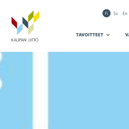
Fi
Sv
En
TAVOITTEET
Alavalikko k
V