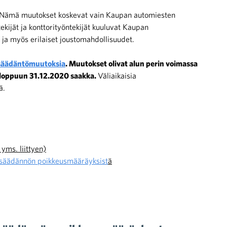
Nämä muutokset koskevat vain Kaupan automiesten
kijät ja konttorityöntekijät kuuluvat Kaupan
 ja myös erilaiset joustomahdollisuudet.
insäädäntömuutoksia
. Muutokset olivat alun perin voimassa
n loppuun 31.12.2020 saakka.
Väliaikaisia
ä.
yms. liittyen)
insäädännön poikkeusmääräyksist
ä