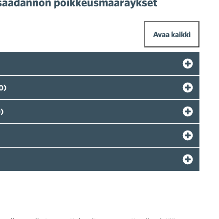
insäädännön poikkeusmääräykset
Avaa kaikki
0)
)