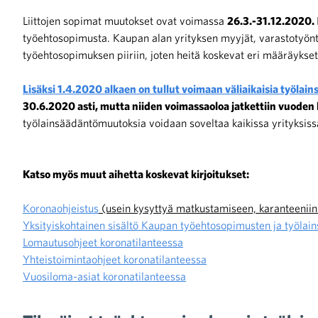
Liittojen sopimat muutokset ovat voimassa
26.3.-31.12.2020.
työehtosopimusta. Kaupan alan yrityksen myyjät, varastotyönte
iötilanteisiin varautuminen
työehtosopimuksen piiriin, joten heitä koskevat eri määräykset
Lisäksi 1.4.2020 alkaen on tullut voimaan väliaikaisia työla
30.6.2020 asti, mutta niiden voimassaoloa jatkettiin vuode
työlainsäädäntömuutoksia voidaan soveltaa kaikissa yrityksiss
noita kaupan alalta
kohtaista Kaupan liitossa
Katso myös muut aihetta koskevat kirjoitukset:
Koronaohjeistus
(usein kysyttyä matkustamiseen, karanteeniin 
Yksityiskohtainen sisältö Kaupan työehtosopimusten ja työla
Lomautusohjeet koronatilanteessa
Yhteistoimintaohjeet koronatilanteessa
Vuosiloma-asiat koronatilanteessa
raa toimintaamme