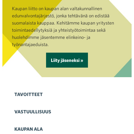
Kaupan liitto on kaupan alan valtakunnallinen
edunvalvontajärjestö, jonka tehtävänä on edistää
suomalaista kauppaa. Kehitämme kaupan yritysten
toimintaedellytyksiä ja yhteistyötoimintaa sekä
huolehdimme jäsentemme elinkeino- ja
työnantajaeduista.
Liity jäseneksi »
TAVOITTEET
VASTUULLISUUS
KAUPAN ALA