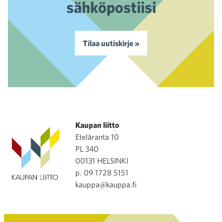
sähköpostiisi
Tilaa uutiskirje »
Kaupan liitto
Eteläranta 10
PL 340
00131 HELSINKI
p. 09 1728 5151
kauppa@kauppa.fi