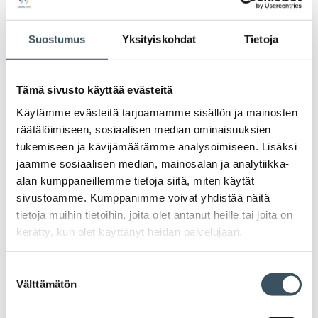
Ava
valik
2021
Ava
Suostumus
Yksityiskohdat
Tietoja
valik
2020
Ava
valik
Tämä sivusto käyttää evästeitä
2019
Ava
Käytämme evästeitä tarjoamamme sisällön ja mainosten
valik
räätälöimiseen, sosiaalisen median ominaisuuksien
2018
tukemiseen ja kävijämäärämme analysoimiseen. Lisäksi
Ava
valik
jaamme sosiaalisen median, mainosalan ja analytiikka-
2017
alan kumppaneillemme tietoja siitä, miten käytät
Ava
valik
sivustoamme. Kumppanimme voivat yhdistää näitä
tietoja muihin tietoihin, joita olet antanut heille tai joita on
kerätty, kun olet käyttänyt heidän palvelujaan.
Avainsanat
Suostumuksen
alv
arvonlisävero
digikauppa
Välttämätön
valinta
digiostaminen
digitaalisuus
digitalisaatio