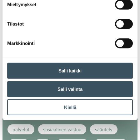
Mieltymykset
energiatehokkuus
erikoiskauppa
EU
Tilastot
ilmasto
kansainvälinen kilpailu
kansainvälinen verkkokauppa
kasvu
Markkinointi
kaupan näkymät
kauppa
kemikaalit
kiertotalous
koronavirus
koulutus
Salli kaikki
kuluttaja
kuluttajat
kuluttajien luottamus
Salli valinta
luottamusindikaattori
myynti
Kiellä
myyntikoulutus
nuoret
osaaminen
palvelut
sosiaalinen vastuu
sääntely