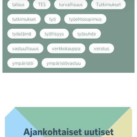
talous
TES
turvallisuus
Tutkimukset
tutkimukset
työ
työehtosopimus
työelämä
työllisyys
työsuhde
vastuullisuus
verkkokauppa
verotus
ympäristö
ympäristövastuu
Ajankohtaiset uutiset