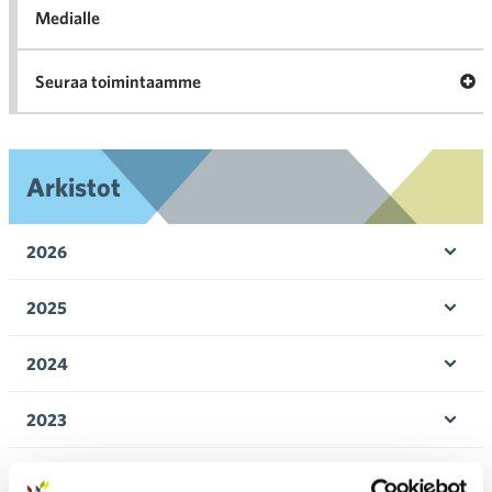
Medialle
Ava
Seuraa toimintaamme
toi
Arkistot
2026
Ava
valik
2025
Ava
valik
2024
Ava
valik
2023
Ava
valik
2022