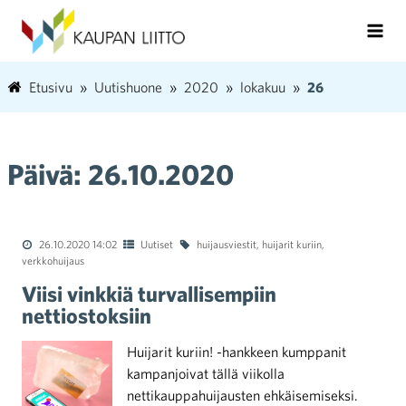
Etusivu
Uutishuone
2020
lokakuu
26
Päivä:
26.10.2020
26.10.2020 14:02
Uutiset
huijausviestit
,
huijarit kuriin
,
verkkohuijaus
Viisi vinkkiä turvallisempiin
nettiostoksiin
Huijarit kuriin! -hankkeen kumppanit
kampanjoivat tällä viikolla
nettikauppahuijausten ehkäisemiseksi.