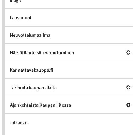
Blogit
Lausunnot
Neuvottelumaailma
Av
Häiriötilanteisiin varautuminen
Häir
va
Kannattavakauppa.fi
A
Tarinoita kaupan alalta
val
Tari
ka
Ava
Ajankohtaista Kaupan liitossa
al
Ajan
K
l
Julkaisut