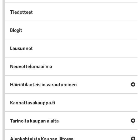
Tiedotteet
Blogit
Lausunnot
Neuvottelumaailma
Av
Häiriötilanteisiin varautuminen
Häir
va
Kannattavakauppa.fi
A
Tarinoita kaupan alalta
val
Tari
ka
Ava
Ajankohtaista Kaupan liitossa