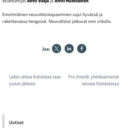
asiantuntijat
Antti Vaaja
ja
Antti Huotilainen
.
Ensimmäinen neuvottelutapaaminen sujui hyvässä ja
rakentavassa hengessä. Neuvottelut jatkuvat ensi viikolla.
Jaa:
Lakko uhkaa Kotidataa taas
Pro ilmoitti yhdeksännestä
Artikkelien selaus
joulun jälkeen
lakosta Kotidatassa
Uutiset