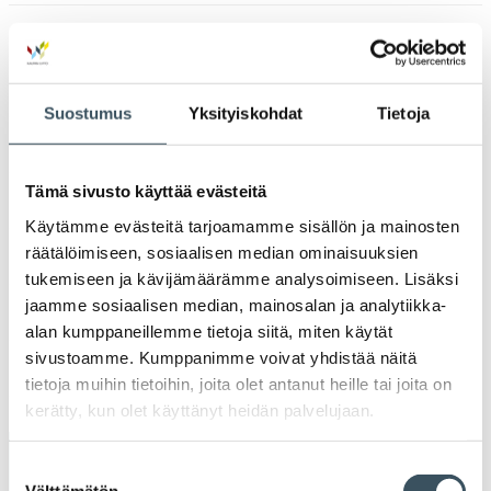
valik
2023
Ava
valik
2022
Ava
Suostumus
Yksityiskohdat
Tietoja
valik
2021
Ava
valik
Tämä sivusto käyttää evästeitä
2020
Ava
Käytämme evästeitä tarjoamamme sisällön ja mainosten
valik
räätälöimiseen, sosiaalisen median ominaisuuksien
2019
Ava
tukemiseen ja kävijämäärämme analysoimiseen. Lisäksi
valik
jaamme sosiaalisen median, mainosalan ja analytiikka-
2018
alan kumppaneillemme tietoja siitä, miten käytät
Ava
valik
sivustoamme. Kumppanimme voivat yhdistää näitä
2017
tietoja muihin tietoihin, joita olet antanut heille tai joita on
Ava
valik
kerätty, kun olet käyttänyt heidän palvelujaan.
Avainsanat
Suostumuksen