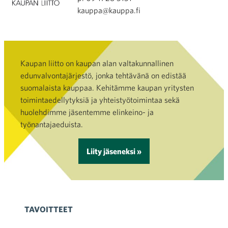
kauppa@kauppa.fi
Kaupan liitto on kaupan alan valtakunnallinen
edunvalvontajärjestö, jonka tehtävänä on edistää
suomalaista kauppaa. Kehitämme kaupan yritysten
toimintaedellytyksiä ja yhteistyötoimintaa sekä
huolehdimme jäsentemme elinkeino- ja
työnantajaeduista.
Liity jäseneksi »
TAVOITTEET