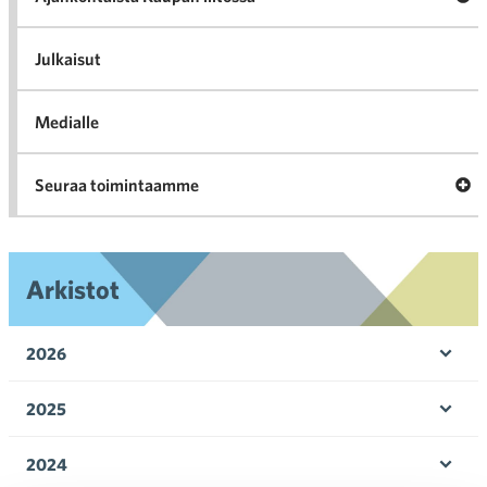
al
Ajan
K
l
Julkaisut
Medialle
Ava
Seuraa toimintaamme
toi
Arkistot
2026
Ava
valik
2025
Ava
valik
2024
Ava