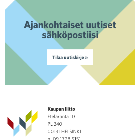
Ajankohtaiset uutiset
sähköpostiisi
Tilaa uutiskirje »
Kaupan liitto
Eteläranta 10
PL 340
00131 HELSINKI
p. 09 1728 5151