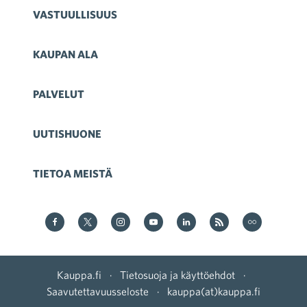
VASTUULLISUUS
KAUPAN ALA
PALVELUT
UUTISHUONE
TIETOA MEISTÄ
Kauppa Facebookissa
Kauppa Twitterissä
Kauppa on Instagram
Kauppa YouTubesssa
Kauppa LinkedInissä
Kauppa on RSS
Kauppa
on Flickr
Kauppa.fi
·
Tietosuoja ja käyttöehdot
·
Saavutettavuusseloste
·
kauppa(at)kauppa.fi