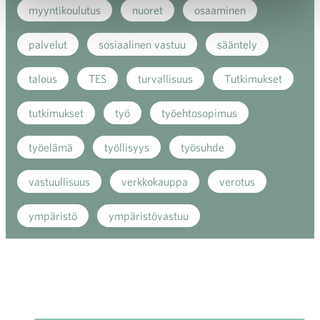
myyntikoulutus
nuoret
osaaminen
palvelut
sosiaalinen vastuu
sääntely
talous
TES
turvallisuus
Tutkimukset
tutkimukset
työ
työehtosopimus
työelämä
työllisyys
työsuhde
vastuullisuus
verkkokauppa
verotus
ympäristö
ympäristövastuu