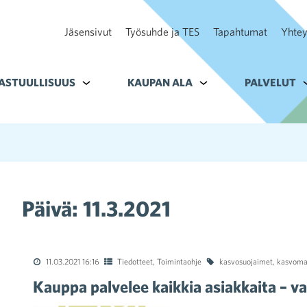
Jäsensivut
Työsuhde ja TES
Tapahtumat
Yhtey
ohteelle Tavoitteet
ASTUULLISUUS
Alavalikko kohteelle Vastuullisuus
KAUPAN ALA
Alavalikko kohteelle K
PALVELUT
A
Päivä:
11.3.2021
11.03.2021 16:16
Tiedotteet
,
Toimintaohje
kasvosuojaimet
,
kasvoma
Kauppa palvelee kaikkia asiakkaita – 