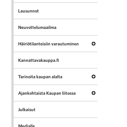
Lausunnot
Neuvottelumaailma
Avaa valikko Häir
Häiriötilanteisiin varautuminen
Kannattavakauppa.fi
Avaa valikko Tari
Tarinoita kaupan alalta
Avaa valikko Ajan
Ajankohtaista Kaupan liitossa
Julkaisut
Medialle