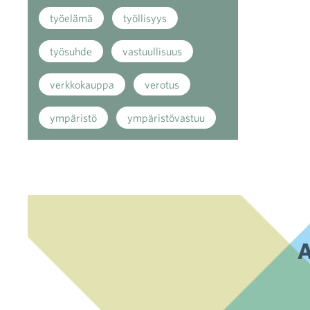
työelämä
työllisyys
työsuhde
vastuullisuus
verkkokauppa
verotus
ympäristö
ympäristövastuu
A