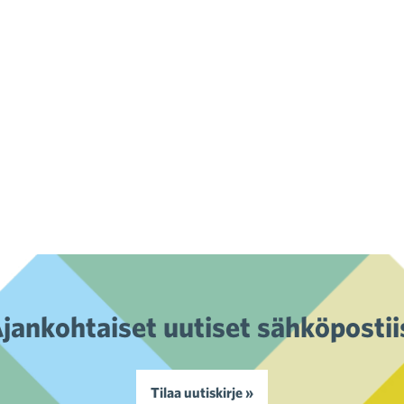
jankohtaiset uutiset sähköpostii
Tilaa uutiskirje »