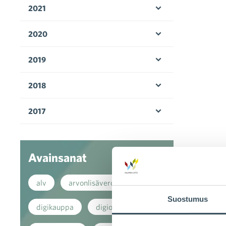
2021
Avaa valikko
2020
Avaa valikko
2019
Avaa valikko
2018
Avaa valikko
2017
Avaa valikko
Avainsanat
alv
arvonlisävero
Suostumus
digikauppa
digiostaminen