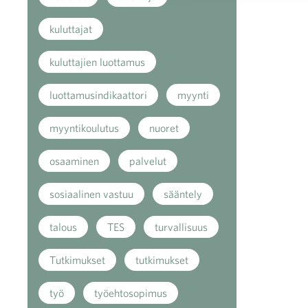
kuluttajat
kuluttajien luottamus
luottamusindikaattori
myynti
myyntikoulutus
nuoret
osaaminen
palvelut
sosiaalinen vastuu
sääntely
talous
TES
turvallisuus
Tutkimukset
tutkimukset
työ
työehtosopimus