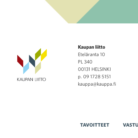
Kaupan liitto
Eteläranta 10
PL 340
00131 HELSINKI
p. 09 1728 5151
kauppa@kauppa.fi
TAVOITTEET
VASTU