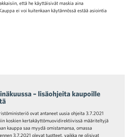
kkaisiin, että he käyttäisivät maskia aina
auppa ei voi kuitenkaan käytännössä estää asiointia
näkuussa – lisäohjeita kaupoille
tä
stöministeriö ovat antaneet uusia ohjeita 3.7.2021
iin koskien kertakäyttömuovidirektiivissä määriteltyjä
kaan kauppa saa myydä omistamansa, omassa
nnen 3.7.2021 olevat tuotteet, vaikka ne olisivat