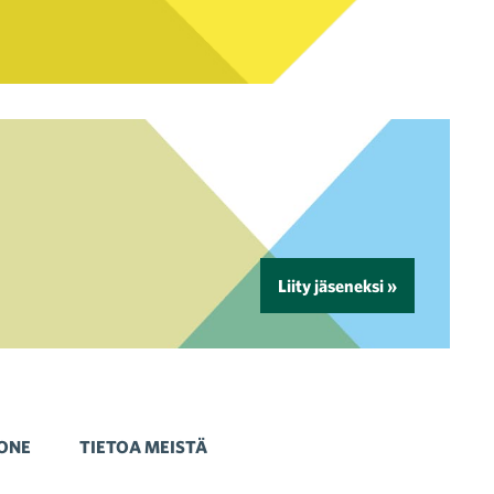
Liity jäseneksi »
ONE
TIETOA MEISTÄ