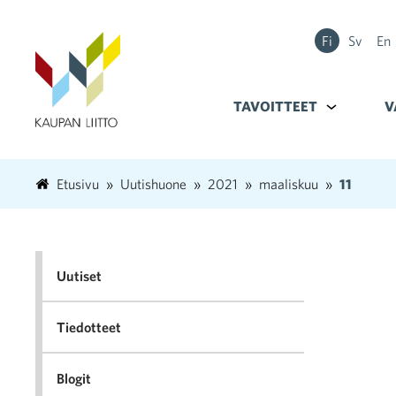
Fi
Sv
En
TAVOITTEET
Alavalikko k
V
Etusivu
Uutishuone
2021
maaliskuu
11
Uutiset
Tiedotteet
Blogit