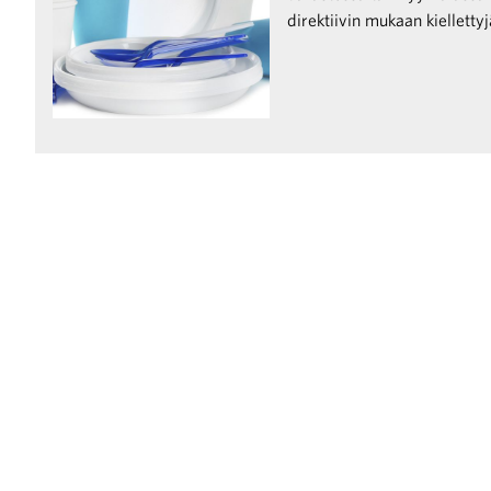
direktiivin mukaan kielletty
raa toimintaamme