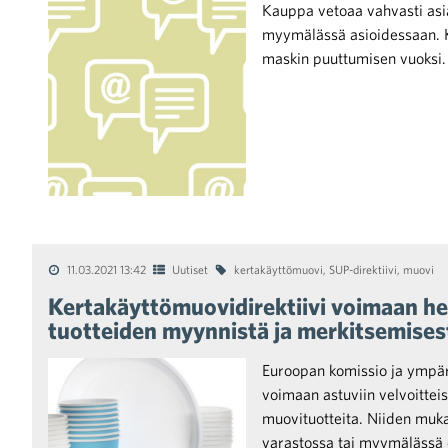
Kauppa vetoaa vahvasti asia
myymälässä asioidessaan. K
maskin puuttumisen vuoksi.
iötilanteisiin varautuminen
noita kaupan alalta
11.03.2021 13:42
Uutiset
kertakäyttömuovi
,
SUP-direktiivi
,
muovi
Kertakäyttömuovidirektiivi voimaan hei
tuotteiden myynnistä ja merkitsemises
kohtaista Kaupan liitossa
Euroopan komissio ja ympäri
voimaan astuviin velvoitteis
muovituotteita. Niiden mu
varastossa tai myymälässä e