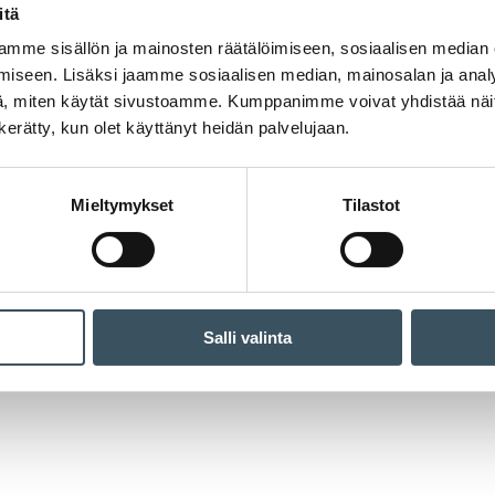
itä
mme sisällön ja mainosten räätälöimiseen, sosiaalisen median
iseen. Lisäksi jaamme sosiaalisen median, mainosalan ja analy
, miten käytät sivustoamme. Kumppanimme voivat yhdistää näitä t
n kerätty, kun olet käyttänyt heidän palvelujaan.
Mieltymykset
Tilastot
Salli valinta