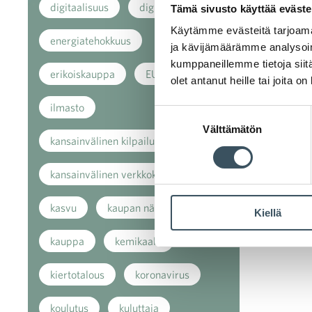
digitaalisuus
digitalisaatio
Tämä sivusto käyttää eväste
Käytämme evästeitä tarjoama
energiatehokkuus
ja kävijämäärämme analysoim
kumppaneillemme tietoja siitä
erikoiskauppa
EU
olet antanut heille tai joita o
ilmasto
Suostumuksen
Välttämätön
valinta
kansainvälinen kilpailu
kansainvälinen verkkokauppa
kasvu
kaupan näkymät
Kiellä
kauppa
kemikaalit
kiertotalous
koronavirus
koulutus
kuluttaja