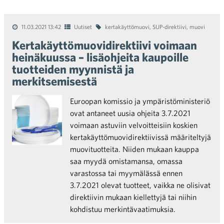
11.03.2021 13:42
Uutiset
kertakäyttömuovi
,
SUP-direktiivi
,
muovi
Kertakäyttömuovidirektiivi voimaan
heinäkuussa – lisäohjeita kaupoille
tuotteiden myynnistä ja
merkitsemisestä
Euroopan komissio ja ympäristöministeriö
ovat antaneet uusia ohjeita 3.7.2021
voimaan astuviin velvoitteisiin koskien
kertakäyttömuovidirektiivissä määriteltyjä
muovituotteita. Niiden mukaan kauppa
saa myydä omistamansa, omassa
varastossa tai myymälässä ennen
3.7.2021 olevat tuotteet, vaikka ne olisivat
direktiivin mukaan kiellettyjä tai niihin
kohdistuu merkintävaatimuksia.