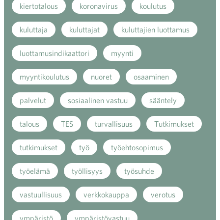
kiertotalous
koronavirus
koulutus
kuluttaja
kuluttajat
kuluttajien luottamus
luottamusindikaattori
myynti
myyntikoulutus
nuoret
osaaminen
palvelut
sosiaalinen vastuu
sääntely
talous
TES
turvallisuus
Tutkimukset
tutkimukset
työ
työehtosopimus
työelämä
työllisyys
työsuhde
vastuullisuus
verkkokauppa
verotus
ympäristö
ympäristövastuu