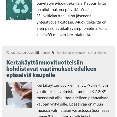
päivitetyn Muovitiekartan. Kaupan liitto
on ollut mukana päivittämässä
Muovitiekarttaa, ja on jäsenenä
yhteistyöverkostossa. Muovitiekartta on
aiempaakin vaikuttavampi ohjelma kohti
kestävää muovin kiertotaloutta.
06.05.2021 09:21
Uutiset
SUP
,
kertakäyttömuovi
,
SUP-direktiivi
Kertakäyttömuovituotteisiin
kohdistuvat vaatimukset edelleen
epäselviä kaupalle
Kertakäyttömuovi- eli ns. SUP-direktiivin
vaatimuksiin valmistautuminen 3.7.2021
mennessä aiheuttaa edelleen päänvaivaa
kaupan yrityksille. Epäselvää on muun
muassa valmistajan varastossa Suomessa
ennen 3.7. olevien, rajoituksia tai