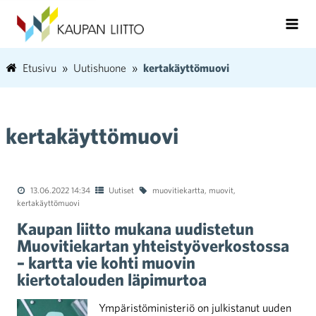
Etusivu
Uutishuone
kertakäyttömuovi
kertakäyttömuovi
13.06.2022 14:34
Uutiset
muovitiekartta
,
muovit
,
kertakäyttömuovi
Kaupan liitto mukana uudistetun
Muovitiekartan yhteistyöverkostossa
– kartta vie kohti muovin
kiertotalouden läpimurtoa
Ympäristöministeriö on julkistanut uuden