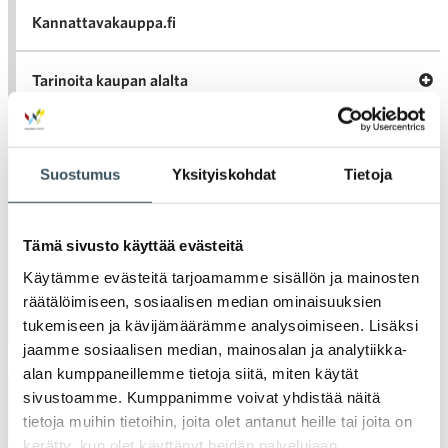
Kannattavakauppa.fi
A
Tarinoita kaupan alalta
val
Tari
ka
Ava
Ajankohtaista Kaupan liitossa
al
Ajan
K
Suostumus
Yksityiskohdat
Tietoja
l
Julkaisut
Tämä sivusto käyttää evästeitä
Medialle
Käytämme evästeitä tarjoamamme sisällön ja mainosten
räätälöimiseen, sosiaalisen median ominaisuuksien
Ava
Seuraa toimintaamme
tukemiseen ja kävijämäärämme analysoimiseen. Lisäksi
toi
jaamme sosiaalisen median, mainosalan ja analytiikka-
alan kumppaneillemme tietoja siitä, miten käytät
sivustoamme. Kumppanimme voivat yhdistää näitä
Arkistot
tietoja muihin tietoihin, joita olet antanut heille tai joita on
kerätty, kun olet käyttänyt heidän palvelujaan.