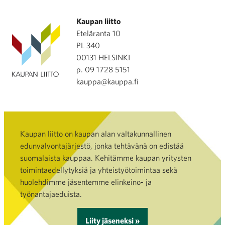
Kaupan liitto
Eteläranta 10
PL 340
00131 HELSINKI
p. 09 1728 5151
kauppa@kauppa.fi
Kaupan liitto on kaupan alan valtakunnallinen
edunvalvontajärjestö, jonka tehtävänä on edistää
suomalaista kauppaa. Kehitämme kaupan yritysten
toimintaedellytyksiä ja yhteistyötoimintaa sekä
huolehdimme jäsentemme elinkeino- ja
työnantajaeduista.
Liity jäseneksi »