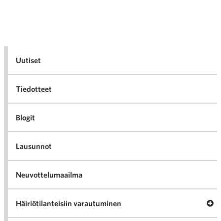
Uutiset
Tiedotteet
Blogit
Lausunnot
Neuvottelumaailma
Av
Häiriötilanteisiin varautuminen
Häir
va