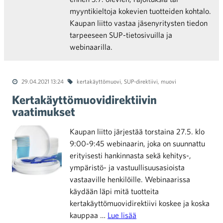
myyntikieltoja kokevien tuotteiden kohtalo.
Kaupan liitto vastaa jäsenyritysten tiedon
tarpeeseen SUP-tietosivuilla ja
webinaarilla.
29.04.2021 13:24
kertakäyttömuovi
,
SUP-direktiivi
,
muovi
Kertakäyttömuovidirektiivin
vaatimukset
Kaupan liitto järjestää torstaina 27.5. klo
9:00-9:45 webinaarin, joka on suunnattu
erityisesti hankinnasta sekä kehitys-,
ympäristö- ja vastuullisuusasioista
vastaaville henkilöille. Webinaarissa
käydään läpi mitä tuotteita
kertakäyttömuovidirektiivi koskee ja koska
kauppaa …
Lue lisää