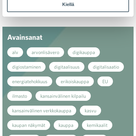
Kiellä
valik
2017
Ava
valik
Avainsanat
alv
arvonlisävero
digikauppa
digiostaminen
digitaalisuus
digitalisaatio
energiatehokkuus
erikoiskauppa
EU
ilmasto
kansainvälinen kilpailu
kansainvälinen verkkokauppa
kasvu
kaupan näkymät
kauppa
kemikaalit