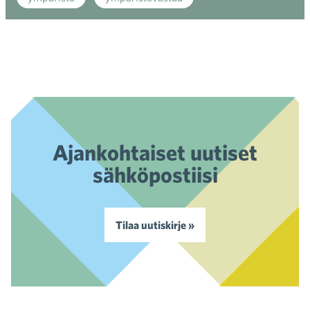
Ajankohtaiset uutiset
sähköpostiisi
Tilaa uutiskirje »