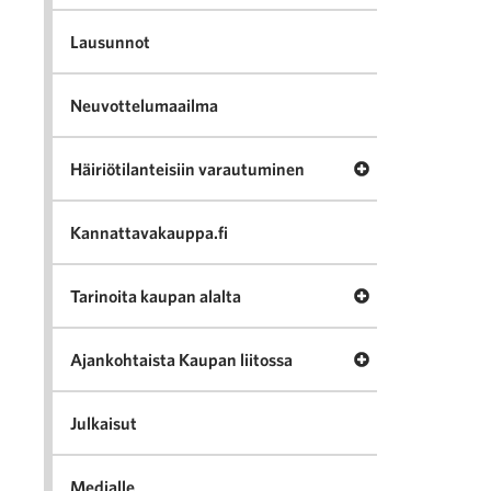
Lausunnot
Neuvottelumaailma
Avaa valikko Häir
Häiriötilanteisiin varautuminen
Kannattavakauppa.fi
Avaa valikko Tari
Tarinoita kaupan alalta
Avaa valikko Ajan
Ajankohtaista Kaupan liitossa
Julkaisut
Medialle