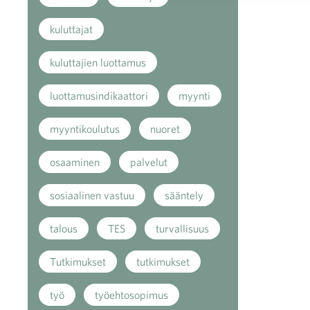
kuluttajat
kuluttajien luottamus
luottamusindikaattori
myynti
myyntikoulutus
nuoret
osaaminen
palvelut
sosiaalinen vastuu
sääntely
talous
TES
turvallisuus
Tutkimukset
tutkimukset
työ
työehtosopimus