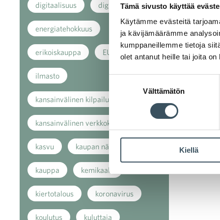
digitaalisuus
digitalisaatio
Tämä sivusto käyttää eväste
Käytämme evästeitä tarjoama
energiatehokkuus
ja kävijämäärämme analysoim
kumppaneillemme tietoja siitä
erikoiskauppa
EU
olet antanut heille tai joita o
ilmasto
Suostumuksen
Välttämätön
valinta
kansainvälinen kilpailu
kansainvälinen verkkokauppa
kasvu
kaupan näkymät
Kiellä
kauppa
kemikaalit
kiertotalous
koronavirus
koulutus
kuluttaja