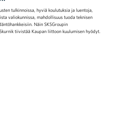
en tulkinnoissa, hyviä koulutuksia ja luentoja,
sta valiokunnissa, mahdollisuus tuoda teknisen
däntöhankkeisiin. Näin SKSGroupin
Skurnik tiivistää Kaupan liittoon kuulumisen hyödyt.