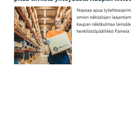
Nopeaa apua työehtosopimust
omien näköalojen laajentami
kaupan näkökulmaa lainsää
henkilöstöpäällikkö Pamela 
iötilanteisiin varautuminen
noita kaupan alalta
kohtaista Kaupan liitossa