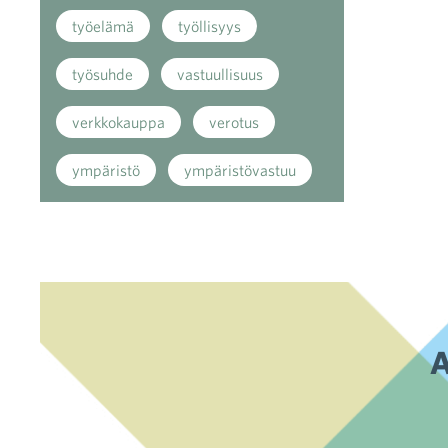
työelämä
työllisyys
työsuhde
vastuullisuus
verkkokauppa
verotus
ympäristö
ympäristövastuu
A