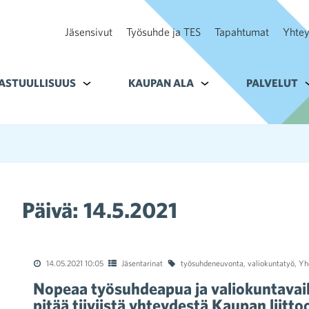
Jäsensivut
Työsuhde ja TES
Tapahtumat
Yhtey
ohteelle Tavoitteet
ASTUULLISUUS
Alavalikko kohteelle Vastuullisuus
KAUPAN ALA
Alavalikko kohteelle K
PALVELUT
A
Päivä:
14.5.2021
14.05.2021 10:05
Jäsentarinat
työsuhdeneuvonta
,
valiokuntatyö
,
Yh
Nopeaa työsuhdeapua ja valiokuntavaik
pitää tiiviistä yhteydestä Kaupan liitto