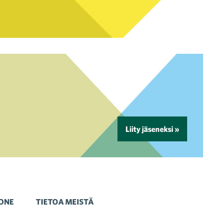
Liity jäseneksi »
ONE
TIETOA MEISTÄ