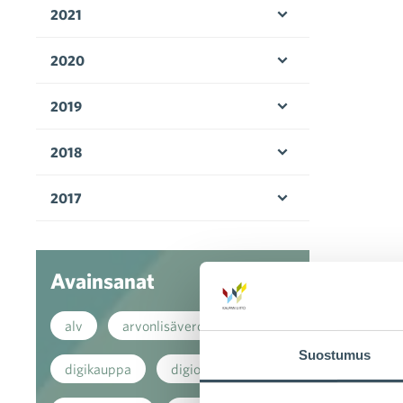
2021
Avaa valikko
2020
Avaa valikko
2019
Avaa valikko
2018
Avaa valikko
2017
Avaa valikko
Avainsanat
alv
arvonlisävero
Suostumus
digikauppa
digiostaminen