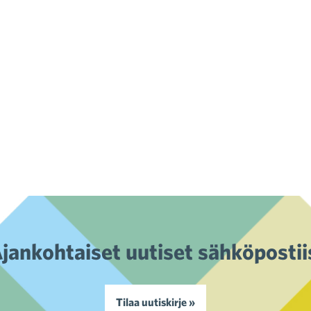
jankohtaiset uutiset sähköpostii
Tilaa uutiskirje »