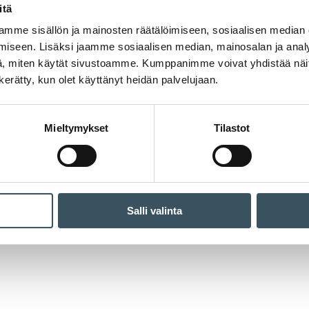
itä
mme sisällön ja mainosten räätälöimiseen, sosiaalisen median
iseen. Lisäksi jaamme sosiaalisen median, mainosalan ja analy
, miten käytät sivustoamme. Kumppanimme voivat yhdistää näitä t
n kerätty, kun olet käyttänyt heidän palvelujaan.
Mieltymykset
Tilastot
Salli valinta