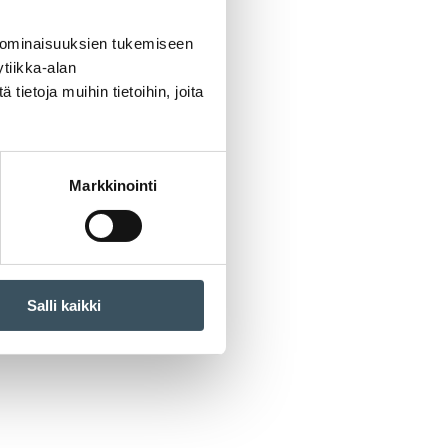
 ominaisuuksien tukemiseen
tiikka-alan
ietoja muihin tietoihin, joita
Markkinointi
Salli kaikki