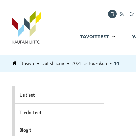
Fi
Sv
En
TAVOITTEET
Alavalikko k
V
Etusivu
Uutishuone
2021
toukokuu
14
Uutiset
Tiedotteet
Blogit