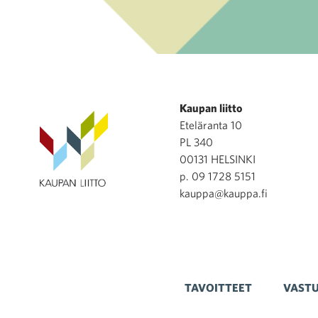
Kaupan liitto
Eteläranta 10
PL 340
00131 HELSINKI
p. 09 1728 5151
kauppa@kauppa.fi
TAVOITTEET
VASTU