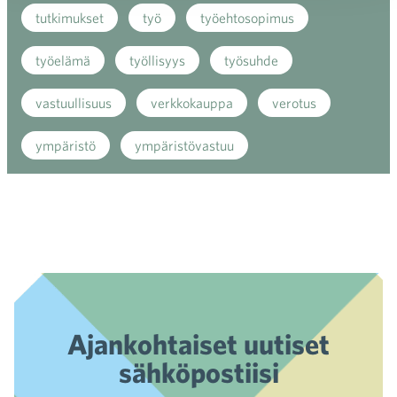
tutkimukset
työ
työehtosopimus
työelämä
työllisyys
työsuhde
vastuullisuus
verkkokauppa
verotus
ympäristö
ympäristövastuu
Ajankohtaiset uutiset
sähköpostiisi