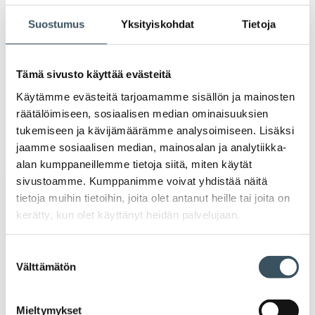
Ava
valik
Suostumus
Yksityiskohdat
Tietoja
2020
Ava
valik
2019
Tämä sivusto käyttää evästeitä
Ava
valik
Käytämme evästeitä tarjoamamme sisällön ja mainosten
2018
räätälöimiseen, sosiaalisen median ominaisuuksien
Ava
valik
tukemiseen ja kävijämäärämme analysoimiseen. Lisäksi
2017
jaamme sosiaalisen median, mainosalan ja analytiikka-
Ava
alan kumppaneillemme tietoja siitä, miten käytät
valik
sivustoamme. Kumppanimme voivat yhdistää näitä
tietoja muihin tietoihin, joita olet antanut heille tai joita on
Avainsanat
kerätty, kun olet käyttänyt heidän palvelujaan.
alv
arvonlisävero
digikauppa
Suostumuksen
Välttämätön
valinta
digiostaminen
digitaalisuus
digitalisaatio
energiatehokkuus
erikoiskauppa
EU
Mieltymykset