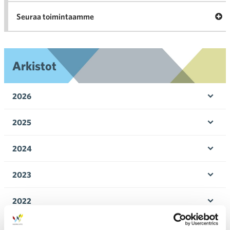
Ava
Seuraa toimintaamme
toi
Arkistot
2026
Ava
valik
2025
Ava
valik
2024
Ava
valik
2023
Ava
valik
2022
Ava
valik
2021