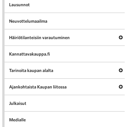
Lausunnot
Neuvottelumaailma
Av
Häiriötilanteisiin varautuminen
Häir
va
Kannattavakauppa.fi
A
Tarinoita kaupan alalta
val
Tari
ka
Ava
Ajankohtaista Kaupan liitossa
al
Ajan
K
l
Julkaisut
Medialle