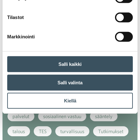
ilmasto
kansainvälinen kilpailu
Tilastot
kansainvälinen verkkokauppa
kasvu
Markkinointi
kaupan näkymät
kauppa
kemikaalit
kiertotalous
koronavirus
koulutus
Salli kaikki
kuluttaja
kuluttajat
kuluttajien luottamus
Salli valinta
luottamusindikaattori
myynti
Kiellä
myyntikoulutus
nuoret
osaaminen
palvelut
sosiaalinen vastuu
sääntely
talous
TES
turvallisuus
Tutkimukset