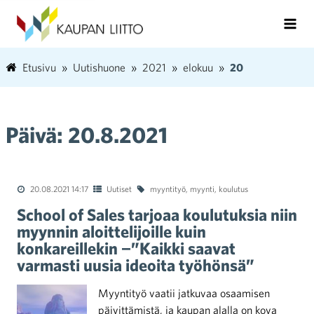
Etusivu
Uutishuone
2021
elokuu
20
Päivä:
20.8.2021
20.08.2021 14:17
Uutiset
myyntityö
,
myynti
,
koulutus
School of Sales tarjoaa koulutuksia niin
myynnin aloittelijoille kuin
konkareillekin −”Kaikki saavat
varmasti uusia ideoita työhönsä”
Myyntityö vaatii jatkuvaa osaamisen
päivittämistä, ja kaupan alalla on kova