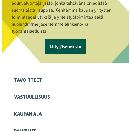
edunvalvontajärjestö, jonka tehtävänä on edistää
suomalaista kauppaa. Kehitämme kaupan yritysten
toimintaedellytyksiä ja yhteistyötoimintaa sekä
huolehdimme jäsentemme elinkeino- ja
työnantajaeduista.
Liity jäseneksi »
TAVOITTEET
VASTUULLISUUS
KAUPAN ALA
PALVELUT