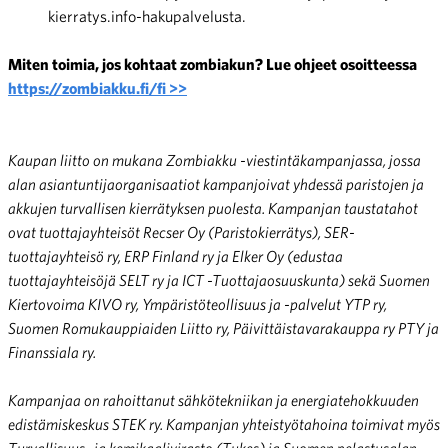
kierratys.info-hakupalvelusta.
Miten toimia, jos kohtaat zombiakun? Lue ohjeet osoitteessa
https://zombiakku.fi/fi >>
Kaupan liitto on mukana Zombiakku -viestintäkampanjassa, jossa
alan asiantuntijaorganisaatiot kampanjoivat yhdessä paristojen ja
akkujen turvallisen kierrätyksen puolesta. Kampanjan taustatahot
ovat tuottajayhteisöt Recser Oy (Paristokierrätys), SER-
tuottajayhteisö ry, ERP Finland ry ja Elker Oy (edustaa
tuottajayhteisöjä SELT ry ja ICT -Tuottajaosuuskunta) sekä Suomen
Kiertovoima KIVO ry, Ympäristöteollisuus ja -palvelut YTP ry,
Suomen Romukauppiaiden Liitto ry, Päivittäistavarakauppa ry PTY ja
Finanssiala ry.
Kampanjaa on rahoittanut sähkötekniikan ja energiatehokkuuden
edistämiskeskus STEK ry. Kampanjan yhteistyötahoina toimivat myös
Turvallisuus- ja kemikaalivirasto (Tukes) ja Suomen pelastusalan