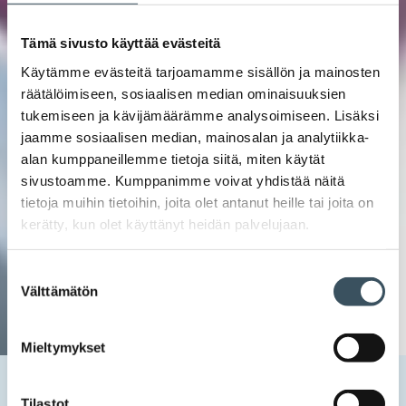
Tämä sivusto käyttää evästeitä
Käytämme evästeitä tarjoamamme sisällön ja mainosten
räätälöimiseen, sosiaalisen median ominaisuuksien
tukemiseen ja kävijämäärämme analysoimiseen. Lisäksi
jaamme sosiaalisen median, mainosalan ja analytiikka-
alan kumppaneillemme tietoja siitä, miten käytät
sivustoamme. Kumppanimme voivat yhdistää näitä
tietoja muihin tietoihin, joita olet antanut heille tai joita on
kerätty, kun olet käyttänyt heidän palvelujaan.
Suostumuksen
Välttämätön
valinta
Mieltymykset
Etusivu
Uutishuone
2022
toukokuu
11
Zombiakkukampanja muistuttaa paristojen ja akkujen
Tilastot