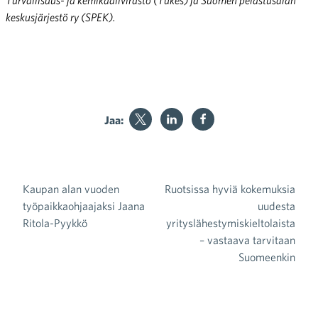
keskusjärjestö ry (SPEK).
Jaa:
Kaupan alan vuoden
Ruotsissa hyviä kokemuksia
Artikkelien selaus
työpaikkaohjaajaksi Jaana
uudesta
Ritola-Pyykkö
yrityslähestymiskieltolaista
– vastaava tarvitaan
Suomeenkin