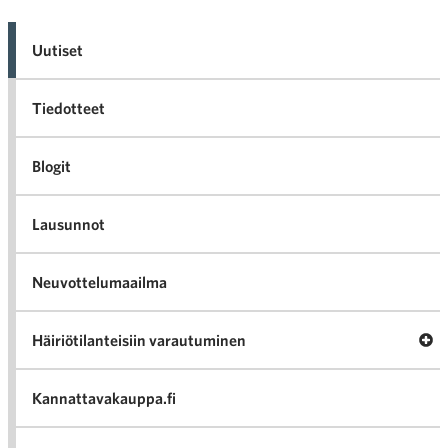
Uutiset
Tiedotteet
Blogit
Lausunnot
Neuvottelumaailma
Av
Häiriötilanteisiin varautuminen
Häir
va
Kannattavakauppa.fi