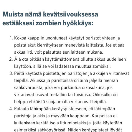
Muista nämä kevätsiivouksessa
estääksesi zombien hyökkäys:
Kokoa kaappiin unohtuneet käytetyt paristot yhteen ja
poista akut kierrätykseen menevistä laitteista. Jos et saa
akkua irti, voit palauttaa sen laitteen mukana.
Älä ota pitkään käyttämättömänä ollutta akkua uudelleen
käyttöön, sillä se voi ladatessa muuttua zombiksi.
Peitä käytöstä poistettujen paristojen ja akkujen virtanavat
teipillä. Akuissa ja paristoissa on aina jäljellä hieman
sähkövarausta, joka voi purkautua oikosulkuna, jos
virtanavat osuvat metalliin tai toisiinsa. Oikosulku on
helppo ehkäistä suojaamalla virtanavat teipillä.
Palauta lähimpään keräyspisteeseen, eli lähimpään
paristoja ja akkuja myyvään kauppaan. Kaupoissa ei
kuitenkaan kerätä isoja litiumioniakkuja, joita käytetään
esimerkiksi sähköpyörissä. Niiden keräyspisteet löydät