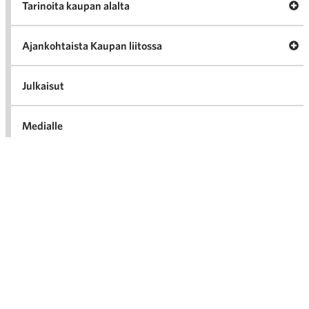
A
Tarinoita kaupan alalta
val
Tari
ka
Ava
Ajankohtaista Kaupan liitossa
al
Ajan
K
l
Julkaisut
Medialle
Ava
Seuraa toimintaamme
toi
Arkistot
2026
Ava
valik
2025