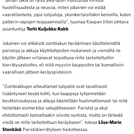
huolellisuudesta ja neuvoa, miten jokainen voi estää
vaaratilanteita, jopa tulipaloja, yksinkertaisillakin keinoilla, kuten
patterin napojen teippaamisella”, tuumaa Kaupan liiton johtava
asiantuntija
Terhi Kuljukka-Rabb
.
Jokainen voi ehkäistä zombiakun heräämisen käsittelemällä
paristoja ja akkuja käyttöohjeiden mukaisesti ja viemällä ne
käytön jälkeen virtanavat teipattuna niille tarkoitettuihin
kierrätysastioihin, eli niitä myyviin kauppoihin tai kunnallisiin
vaarallisen jätteen keräyspisteisiin.
”Zombiakkujen aiheuttamat tulipalot ovat tavallisesti
lisääntyneet kesää kohti, kun kaappeja tyhjennetään
kevätsiivouksissa ja akkuja käsitellään huolimattomasti tai niitä
heitetään esimerkiksi sekajätteeseen. Paristot ja akut
ehdottomasti kannattaakin siivota nurkista, mutta on tärkeää
viedä ne niille tarkoitettuun keräykseen”, toteaa
Liisa-Marie
Stenbäck
Paristokierrätyksen tiedotteessa.