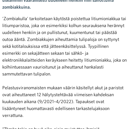
zombiakkuina.
’Zombiakulla’ tarkoitetaan käytöstä poistettua litiumioniakkua tai
litiumparistoa, joka on esimerkiksi kolhun seurauksena herännyt
uudelleen henkiin ja on pullistunut, kuumentunut tai päästää
outoa ääntä. Zombiakkujen aiheuttamia tulipaloja on syttynyt
sekä kotitalouksissa että jätteenkäsittelyssä. Tyypillinen
esimerkki on sekajätteen sekaan tai sähkö- ja
elektroniikkalaitteiden keräykseen heitetty litiumioniakku, joka on
kolhiintuessaan vaurioitunut ja aiheuttanut hankalasti
sammutettavan tulipalon.
Pelastusviranomaisten mukaan väärin käsitellyt akut ja paristot
ovat aiheuttaneet 12 hälytystehtävää viimeisen kahdeksan
kuukauden aikana (9/2021–4/2022). Tapaukset ovat
lisääntyneet huomattavasti edelliseen tarkastelujaksoon
verrattuna.
”Tämän takia on hyvä aika-ajoin muistuttaa ihmisiä