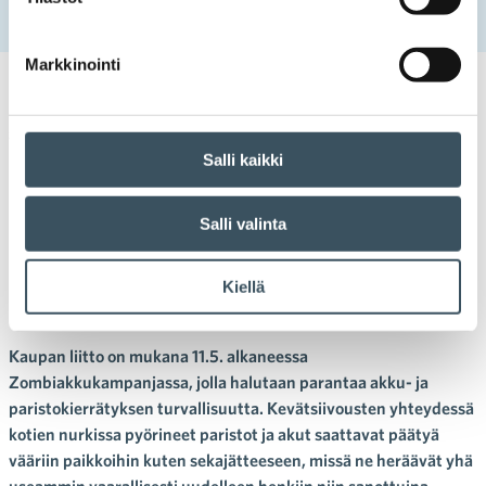
turvallisesta kierrätyksestä
Markkinointi
11.05.2022 09:44
Uutiset
kierrätys
,
paristokierrätys
,
turvallisuus
,
zombiakut
Salli kaikki
Zombiakkukampanja
muistuttaa paristojen ja
Salli valinta
akkujen turvallisesta
Kiellä
kierrätyksestä
Kaupan liitto on mukana 11.5. alkaneessa
Zombiakkukampanjassa, jolla halutaan parantaa akku- ja
paristokierrätyksen turvallisuutta. Kevätsiivousten yhteydessä
kotien nurkissa pyörineet paristot ja akut saattavat päätyä
vääriin paikkoihin kuten sekajätteeseen, missä ne heräävät yhä
useammin vaarallisesti uudelleen henkiin niin sanottuina