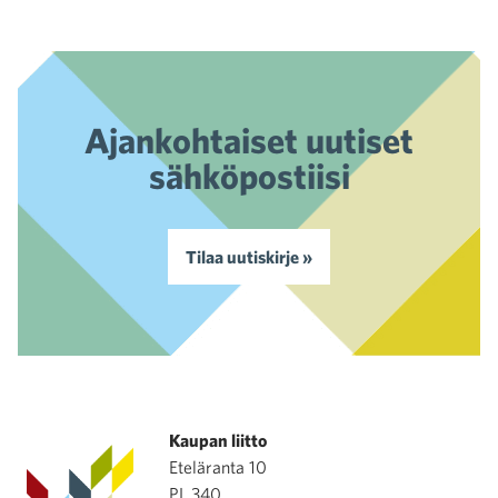
Ajankohtaiset uutiset
sähköpostiisi
Tilaa uutiskirje »
Kaupan liitto
Eteläranta 10
PL 340