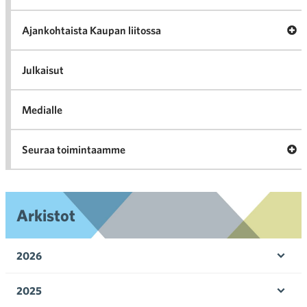
val
Tari
ka
Ava
Ajankohtaista Kaupan liitossa
al
Ajan
K
l
Julkaisut
Medialle
Ava
Seuraa toimintaamme
toi
Arkistot
2026
Ava
valik
2025
Ava