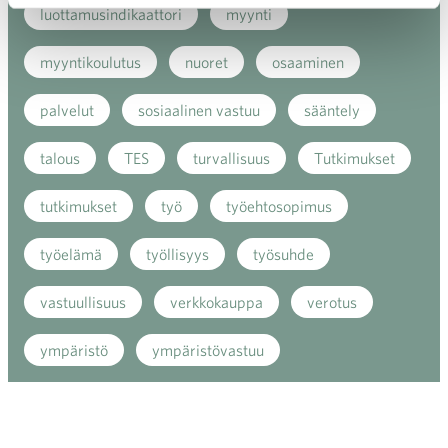
luottamusindikaattori
myynti
myyntikoulutus
nuoret
osaaminen
palvelut
sosiaalinen vastuu
sääntely
talous
TES
turvallisuus
Tutkimukset
tutkimukset
työ
työehtosopimus
työelämä
työllisyys
työsuhde
vastuullisuus
verkkokauppa
verotus
ympäristö
ympäristövastuu