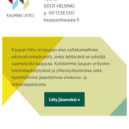
00131 HELSINKI
p. 09 1728 5151
kauppa@kauppa.fi
Kaupan liitto on kaupan alan valtakunnallinen
edunvalvontajärjestö, jonka tehtävänä on edistää
suomalaista kauppaa. Kehitämme kaupan yritysten
toimintaedellytyksiä ja yhteistyötoimintaa sekä
huolehdimme jäsentemme elinkeino- ja
työnantajaeduista.
Liity jäseneksi »