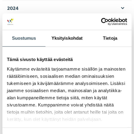
valik
2024
Ava
valik
2023
Ava
valik
Suostumus
Yksityiskohdat
Tietoja
2022
Ava
valik
2021
Ava
Tämä sivusto käyttää evästeitä
valik
Käytämme evästeitä tarjoamamme sisällön ja mainosten
2020
Ava
räätälöimiseen, sosiaalisen median ominaisuuksien
valik
tukemiseen ja kävijämäärämme analysoimiseen. Lisäksi
2019
Ava
jaamme sosiaalisen median, mainosalan ja analytiikka-
valik
alan kumppaneillemme tietoja siitä, miten käytät
2018
sivustoamme. Kumppanimme voivat yhdistää näitä
Ava
valik
tietoja muihin tietoihin, joita olet antanut heille tai joita on
2017
kerätty, kun olet käyttänyt heidän palvelujaan.
Ava
valik