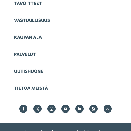
TAVOITTEET
VASTUULLISUUS
KAUPAN ALA
PALVELUT
UUTISHUONE
TIETOA MEISTÄ
Kauppa Facebookissa
Kauppa Twitterissä
Kauppa on Instagram
Kauppa YouTubesssa
Kauppa LinkedInissä
Kauppa on RSS
Kauppa
on Flickr