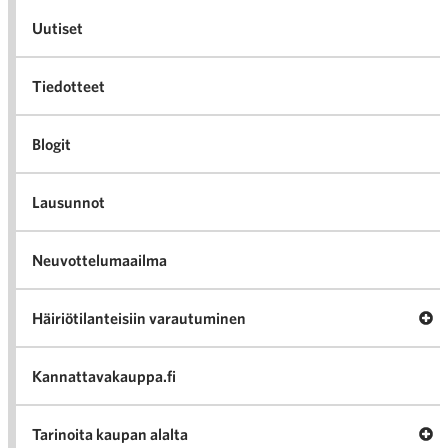
Uutiset
Tiedotteet
Blogit
Lausunnot
Neuvottelumaailma
Av
Häiriötilanteisiin varautuminen
Häir
va
Kannattavakauppa.fi
A
Tarinoita kaupan alalta