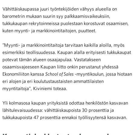
Vähittäiskaupassa juuri työntekijöiden vähyys alueella on
barometrin mukaan suurin syy palkkaamisvaikeuksiin,
tukkukaupan rekrytoinneissa puolestaan korostuvat osaamisen,
kuten myynti- ja markkinointitaitojen, puutteet.
”Myynti- ja markkinointitaitoja tarvitaan kaikilla aloilla, myös
esimerkiksi teollisuudessa. Kaupan alalla erityisesti tukkukaupat
potevat tämän alueen osaajapulaa. Vastatakseen
osaamisvajeeseen Kaupan liitto onkin perustanut yhdessä
Ekonomiliiton kanssa
School of
Sales
-myyntikoulun, jossa hiotaan
eri alojen ja eri koulutustaustaisten ammattilaisten
myyntitaitoja”, Kiviniemi toteaa.
Yli kolmasosa kaupan yrityksistä odottaa henkilöstön kasvavan
lähitulevaisuudessa: vähittäiskaupoista 30 prosenttia ja
tukkukaupoista 47 prosenttia ennakoi työllisyytensä kasvavan.