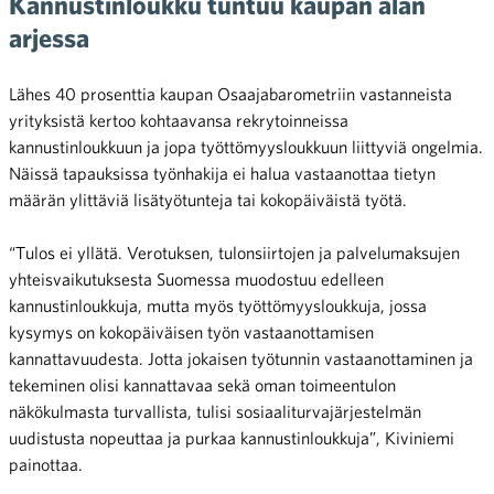
Kannustinloukku tuntuu kaupan alan
arjessa
Lähes 40 prosenttia kaupan Osaajabarometriin vastanneista
yrityksistä kertoo kohtaavansa rekrytoinneissa
kannustinloukkuun ja jopa työttömyysloukkuun liittyviä ongelmia.
Näissä tapauksissa työnhakija ei halua vastaanottaa tietyn
määrän ylittäviä lisätyötunteja tai kokopäiväistä työtä.
“Tulos ei yllätä. Verotuksen, tulonsiirtojen ja palvelumaksujen
yhteisvaikutuksesta Suomessa muodostuu edelleen
kannustinloukkuja, mutta myös työttömyysloukkuja, jossa
kysymys on kokopäiväisen työn vastaanottamisen
kannattavuudesta. Jotta jokaisen työtunnin vastaanottaminen ja
tekeminen olisi kannattavaa sekä oman toimeentulon
näkökulmasta turvallista, tulisi sosiaaliturvajärjestelmän
uudistusta nopeuttaa ja purkaa kannustinloukkuja”, Kiviniemi
painottaa.