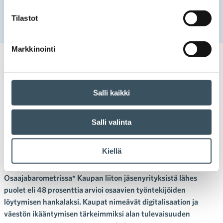
Etusivu
Uutishuone
2022
kesäkuu
10
Kaupan yrityksissä pulaa osaajista – digitalisaatio muuttaa
Tilastot
tehtävien luonnetta
Markkinointi
10.06.2022 09:00
Tiedotteet
Kaupan yrityksissä pulaa
Salli kaikki
osaajista – digitalisaatio
Salli valinta
muuttaa tehtävien luonnetta
Kiellä
Kaupan alan yrityksissä osaavan työvoiman rekrytointi on
vaikeutunut viime vuosien aikana. Tuoreessa Palvelualojen
Osaajabarometrissa* Kaupan liiton jäsenyrityksistä lähes
puolet eli 48 prosenttia arvioi osaavien työntekijöiden
löytymisen hankalaksi. Kaupat nimeävät digitalisaation ja
väestön ikääntymisen tärkeimmiksi alan tulevaisuuden