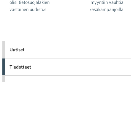
olisi tietosuojalakien
myyntiin vauhtia
vastainen uudistus
kesäkampanjoilla
Uutiset
Tiedotteet
Blogit
Lausunnot
Neuvottelumaailma