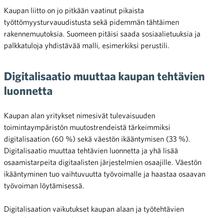
Kaupan liitto on jo pitkään vaatinut pikaista
työttömyysturvauudistusta sekä pidemmän tähtäimen
rakennemuutoksia. Suomeen pitäisi saada sosiaalietuuksia ja
palkkatuloja yhdistävää malli, esimerkiksi perustili.
Digitalisaatio muuttaa kaupan tehtävien
luonnetta
Kaupan alan yritykset nimesivät tulevaisuuden
toimintaympäristön muutostrendeistä tärkeimmiksi
digitalisaation (60 %) sekä väestön ikääntymisen (33 %).
Digitalisaatio muuttaa tehtävien luonnetta ja yhä lisää
osaamistarpeita digitaalisten järjestelmien osaajille. Väestön
ikääntyminen tuo vaihtuvuutta työvoimalle ja haastaa osaavan
työvoiman löytämisessä.
Digitalisaation vaikutukset kaupan alaan ja työtehtävien