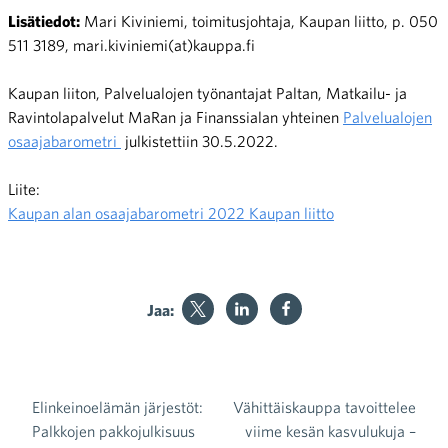
Lisätiedot:
Mari Kiviniemi, toimitusjohtaja, Kaupan liitto, p. 050
511 3189, mari.kiviniemi(at)kauppa.fi
Kaupan liiton, Palvelualojen työnantajat Paltan, Matkailu- ja
Ravintolapalvelut MaRan ja Finanssialan yhteinen
Palvelualojen
osaajabarometri
julkistettiin 30.5.2022.
Liite:
Kaupan alan osaajabarometri 2022 Kaupan liitto
Jaa:
Elinkeinoelämän järjestöt:
Vähittäiskauppa tavoittelee
Artikkelien selaus
Palkkojen pakkojulkisuus
viime kesän kasvulukuja –