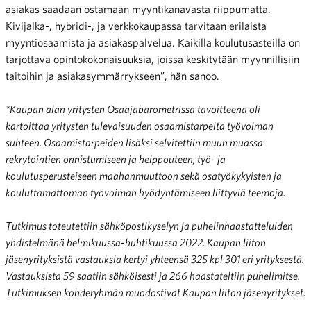
asiakas saadaan ostamaan myyntikanavasta riippumatta.
Kivijalka-, hybridi-, ja verkkokaupassa tarvitaan erilaista
myyntiosaamista ja asiakaspalvelua. Kaikilla koulutusasteilla on
tarjottava opintokokonaisuuksia, joissa keskitytään myynnillisiin
taitoihin ja asiakasymmärrykseen”, hän sanoo.
*Kaupan alan yritysten Osaajabarometrissa tavoitteena oli
kartoittaa yritysten tulevaisuuden osaamistarpeita työvoiman
suhteen. Osaamistarpeiden lisäksi selvitettiin muun muassa
rekrytointien onnistumiseen ja helppouteen, työ- ja
koulutusperusteiseen maahanmuuttoon sekä osatyökykyisten ja
kouluttamattoman työvoiman hyödyntämiseen liittyviä teemoja.
Tutkimus toteutettiin
sähköpostikyselyn ja puhelinhaastatteluiden
yhdistelmänä helmikuussa-huhtikuussa 2022. Kaupan liiton
jäsenyrityksistä vastauksia kertyi yhteensä 325 kpl 301 eri yrityksestä.
Vastauksista 59 saatiin sähköisesti ja 266 haastateltiin puhelimitse.
Tutkimuksen kohderyhmän muodostivat Kaupan liiton jäsenyritykset.