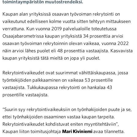
toimintaympäristön muutostrendeiksi.
Kaupan alan yrityksissä osaavan työvoiman rekrytointi on
vaikeutunut edelliseen kolme vuotta sitten tehtyyn mittaukseen
verrattuna. Kun vuonna 2019 palvelualoille toteutetussa
Osaajabarometrissa kaupan yrityksistä 34 prosenttia arvioi
osaavan työvoiman rekrytoinnin olevan vaikeaa, vuonna 2022
näin arvioi lähes puolet eli 48 prosenttia vastaajista. Kasvavista
kaupan yrityksistä tätä mieltä on jopa yli puolet.
Rekrytointivaikeudet ovat suurimmat vähittäiskaupassa, jossa
työntekijöiden palkkaaminen on vaikeaa 53 prosentille
vastaajista. Tukkukaupassa rekrytointi on hankalaa 43
prosentille vastaajista.
“Suurin syy rekrytointivaikeuksiin on työnhakijoiden puute ja se,
ettei työnhakijoiden osaaminen vastaa kaupan tarpeita.
Rekrytointivaikeudet kohdistuvat eniten myyntitehtäviin”,
Kaupan liiton toimitusjohtaja
Mari Kiviniemi
avaa tilannetta.