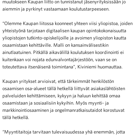
muutokseen Kaupan liitto on tunnistanut jäsenyrityksissään jo
aiemmin ja pyrkinyt vastaamaan koulutustarpeeseen.
“Olemme Kaupan liitossa koonneet yhteen viisi yliopistoa, joiden
yhteistyönä tarjotaan digitaalisen kaupan opintokokonaisuutta
yliopistojen tutkinto-opiskelijoille ja avoimen yliopiston kautta
osaamistaan kehittäville. Malli on kansainvälisestikin
ainutlaatuinen. Pitkällä aikavälillä koulutuksen koordinointi ei
kuitenkaan voi nojata edunvalvontajärjestöön, vaan se on
toteutettava itsenäisenä toimintana”, Kiviniemi huomauttaa.
Kaupan yritykset arvioivat, että tärkeimmät henkilöstön
osaamisen osa-alueet tällä hetkellä liittyvät asiakaslähtöisten
palveluiden kehittämiseen, kykyyn ja haluun kehittää omaa
osaamistaan ja sosiaalisiin kykyihin. Myös myynti- ja
markkinointiosaaminen ja ongelmanratkaisutaidot korostuvat
tällä hetkellä.
“Myyntitaitoja tarvitaan tulevaisuudessa yhä enemmän, jotta