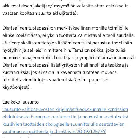
akkuasetuksen jakelijan/ myymälän velvoite ottaa asiakkaalta
vastaan kooltaan suurta akkujätettä).
Digitaalinen tuotepassi on merkityksellinen monille toimijoille
elinkeinoelämässä, ei yksin tuotteita valmistavalle teollisuudelle.
Uusien pakollisten tietojen lisääminen tulisi perustua todellisiin
hyötyihin ja selkeisiin mittareihin. Tämä on seikka, joka tulisi
huomioida laajemminkin kuluttaja- ja ympäristölainsäädännössä.
Digitaalinen tuotepassi lisää yritysten hallinnollista taakkaa ja
kustannuksia, jos ei samalla kevennetä tuotteen mukana
toimitettavien tietojen vaatimuksia (esim. paperiset
käyttöohjeet).
Lue koko lausunto:
Lausunto valtioneuvoston kirjelmästä eduskunnalle komission
ehdotuksesta Euroopan parlamentin ja neuvoston asetukseksi
kestävien tuotteiden ekologiselle suunnittelulle asetettavien
vaatimusten puitteista ja direktiivin 2009/125/EY