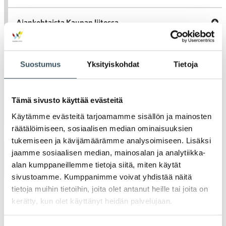
val
Tari
ka
Ava
Ajankohtaista Kaupan liitossa
al
Ajan
K
l
Julkaisut
Suostumus
Yksityiskohdat
Tietoja
Medialle
Tämä sivusto käyttää evästeitä
Ava
Seuraa toimintaamme
Käytämme evästeitä tarjoamamme sisällön ja mainosten
toi
räätälöimiseen, sosiaalisen median ominaisuuksien
tukemiseen ja kävijämäärämme analysoimiseen. Lisäksi
jaamme sosiaalisen median, mainosalan ja analytiikka-
Arkistot
alan kumppaneillemme tietoja siitä, miten käytät
sivustoamme. Kumppanimme voivat yhdistää näitä
2026
tietoja muihin tietoihin, joita olet antanut heille tai joita on
Ava
kerätty, kun olet käyttänyt heidän palvelujaan.
valik
2025
Ava