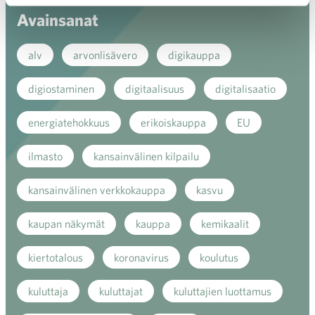
Avainsanat
alv
arvonlisävero
digikauppa
digiostaminen
digitaalisuus
digitalisaatio
energiatehokkuus
erikoiskauppa
EU
ilmasto
kansainvälinen kilpailu
kansainvälinen verkkokauppa
kasvu
kaupan näkymät
kauppa
kemikaalit
kiertotalous
koronavirus
koulutus
kuluttaja
kuluttajat
kuluttajien luottamus