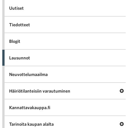
Uutiset
Tiedotteet
Blogit
Lausunnot
Neuvottelumaailma
Av
Häiriötilanteisiin varautuminen
Häir
va
Kannattavakauppa.fi
A
Tarinoita kaupan alalta