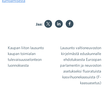
kumoamisesta
Jaa:
Kaupan liiton lausunto
Lausunto valtioneuvoston
Artikkelien selaus
kaupan toimialan
kirjelmästä eduskunnalle
tulevaisuusselonteon
ehdotuksesta Euroopan
luonnoksesta
parlamentin ja neuvoston
asetukseksi fluoratuista
kasvihuonekaasuista (F-
kaasuasetus)