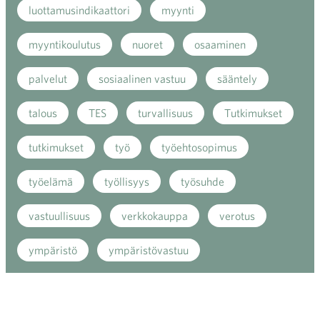
luottamusindikaattori
myynti
myyntikoulutus
nuoret
osaaminen
palvelut
sosiaalinen vastuu
sääntely
talous
TES
turvallisuus
Tutkimukset
tutkimukset
työ
työehtosopimus
työelämä
työllisyys
työsuhde
vastuullisuus
verkkokauppa
verotus
ympäristö
ympäristövastuu