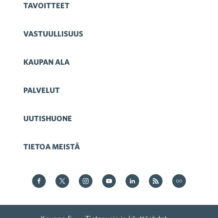
TAVOITTEET
VASTUULLISUUS
KAUPAN ALA
PALVELUT
UUTISHUONE
TIETOA MEISTÄ
Kauppa Facebookissa
Kauppa Twitterissä
Kauppa on Instagram
Kauppa YouTubesssa
Kauppa LinkedInissä
Kauppa on RSS
Kauppa
on Flickr