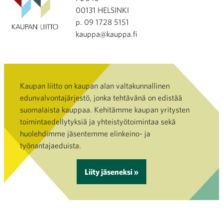
00131 HELSINKI
p. 09 1728 5151
kauppa@kauppa.fi
Kaupan liitto on kaupan alan valtakunnallinen
edunvalvontajärjestö, jonka tehtävänä on edistää
suomalaista kauppaa. Kehitämme kaupan yritysten
toimintaedellytyksiä ja yhteistyötoimintaa sekä
huolehdimme jäsentemme elinkeino- ja
työnantajaeduista.
Liity jäseneksi »