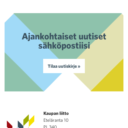
Ajankohtaiset uutiset
sähköpostiisi
Tilaa uutiskirje »
Kaupan liitto
Eteläranta 10
PL 340