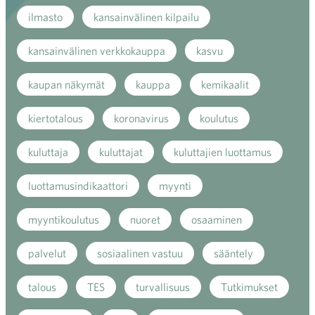
ilmasto
kansainvälinen kilpailu
kansainvälinen verkkokauppa
kasvu
kaupan näkymät
kauppa
kemikaalit
kiertotalous
koronavirus
koulutus
kuluttaja
kuluttajat
kuluttajien luottamus
luottamusindikaattori
myynti
myyntikoulutus
nuoret
osaaminen
palvelut
sosiaalinen vastuu
sääntely
talous
TES
turvallisuus
Tutkimukset