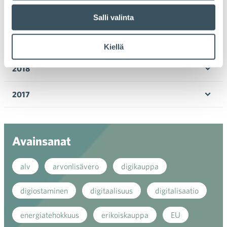
valik
2020
Salli valinta
Ava
valik
2019
Kiellä
Ava
valik
2018
Ava
valik
2017
Ava
valik
Avainsanat
alv
arvonlisävero
digikauppa
digiostaminen
digitaalisuus
digitalisaatio
energiatehokkuus
erikoiskauppa
EU