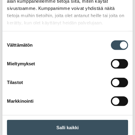
alan kumppaneillemme tietoja siitä, miten käytät
Ava
Seuraa toimintaamme
sivustoamme. Kumppanimme voivat yhdistää näitä
tietoja muihin tietoihin, joita olet antanut heille tai joita on
toi
kerätty, kun olet käyttänyt heidän palvelujaan.
Arkistot
Suostumuksen
Välttämätön
valinta
2026
Ava
valik
Mieltymykset
2025
Ava
valik
Tilastot
2024
Ava
valik
2023
Markkinointi
Ava
valik
2022
Ava
valik
Salli kaikki
2021
Ava