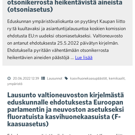
otsonikerrosta heikentävistä aineista
(otsoniasetus)
Eduskunnan ympäristövaliokunta on pyytänyt Kaupan liitto
ry:tä kuultavaksi ja asiantuntijalausuntoa koskien komission
ehdotusta EU:n uudeksi otsoniasetukseksi. Valtioneuvosto
on antanut ehdotuksesta 25.5.2022 päivätyn kirjelmän.
Ehdotuksella pyritään vähentämään otsonikerrosta
heikentävien aineiden päästöjä …
Lue lisää
20.06.2022 12:39
Lausunnot
kasvihuonekaasupäästöt
,
kemikaalit
,
ympäristö
Lausunto valtioneuvoston kirjelmästä
eduskunnalle ehdotuksesta Euroopan
parlamentin ja neuvoston asetukseksi
fluoratuista kasvihuonekaasuista (F-
kaasuasetus)