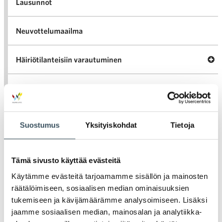
Lausunnot
Neuvottelumaailma
Av
Häiriötilanteisiin varautuminen
Häir
va
Kannattavakauppa.fi
A
Tarinoita kaupan alalta
Suostumus
Yksityiskohdat
Tietoja
val
Tari
ka
Ava
Ajankohtaista Kaupan liitossa
al
Ajan
Tämä sivusto käyttää evästeitä
K
l
Julkaisut
Käytämme evästeitä tarjoamamme sisällön ja mainosten
räätälöimiseen, sosiaalisen median ominaisuuksien
tukemiseen ja kävijämäärämme analysoimiseen. Lisäksi
Medialle
jaamme sosiaalisen median, mainosalan ja analytiikka-