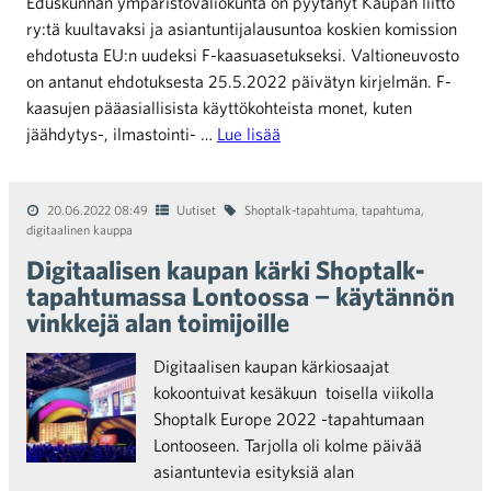
Eduskunnan ympäristövaliokunta on pyytänyt Kaupan liitto
ry:tä kuultavaksi ja asiantuntijalausuntoa koskien komission
ehdotusta EU:n uudeksi F-kaasuasetukseksi. Valtioneuvosto
on antanut ehdotuksesta 25.5.2022 päivätyn kirjelmän. F-
kaasujen pääasiallisista käyttökohteista monet, kuten
jäähdytys-, ilmastointi- …
Lue lisää
20.06.2022 08:49
Uutiset
Shoptalk-tapahtuma
,
tapahtuma
,
digitaalinen kauppa
Digitaalisen kaupan kärki Shoptalk-
tapahtumassa Lontoossa − käytännön
vinkkejä alan toimijoille
Digitaalisen kaupan kärkiosaajat
kokoontuivat kesäkuun toisella viikolla
Shoptalk Europe 2022 -tapahtumaan
Lontooseen. Tarjolla oli kolme päivää
asiantuntevia esityksiä alan