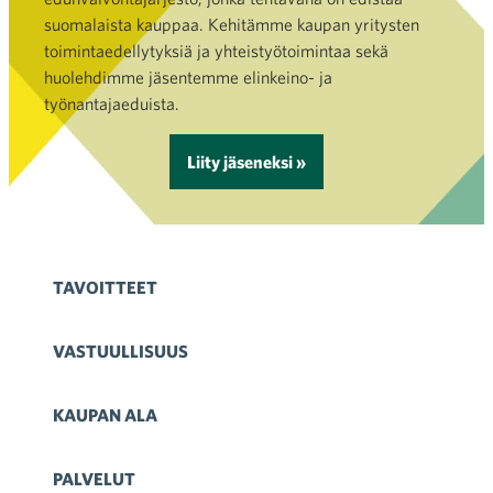
suomalaista kauppaa. Kehitämme kaupan yritysten
toimintaedellytyksiä ja yhteistyötoimintaa sekä
huolehdimme jäsentemme elinkeino- ja
työnantajaeduista.
Liity jäseneksi »
TAVOITTEET
VASTUULLISUUS
KAUPAN ALA
PALVELUT