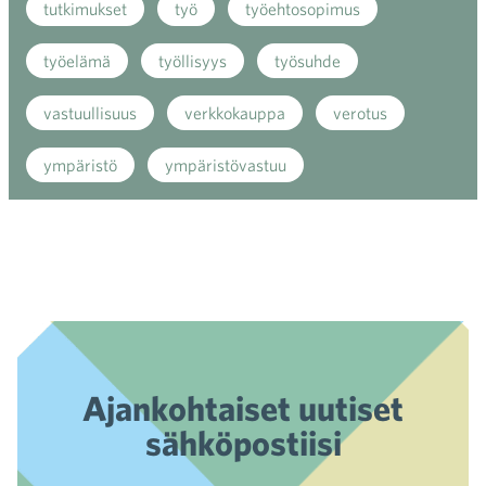
tutkimukset
työ
työehtosopimus
työelämä
työllisyys
työsuhde
vastuullisuus
verkkokauppa
verotus
ympäristö
ympäristövastuu
Ajankohtaiset uutiset
sähköpostiisi