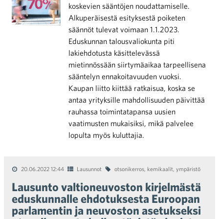
koskevien sääntöjen noudattamiselle.
Alkuperäisestä esityksestä poiketen
säännöt tulevat voimaan 1.1.2023.
Eduskunnan talousvaliokunta piti
lakiehdotusta käsittelevässä
mietinnössään siirtymäaikaa tarpeellisena
sääntelyn ennakoitavuuden vuoksi.
Kaupan liitto kiittää ratkaisua, koska se
antaa yrityksille mahdollisuuden päivittää
rauhassa toimintatapansa uusien
vaatimusten mukaisiksi, mikä palvelee
lopulta myös kuluttajia.
20.06.2022 12:44
Lausunnot
otsonikerros
,
kemikaalit
,
ympäristö
Lausunto valtioneuvoston kirjelmästä
eduskunnalle ehdotuksesta Euroopan
parlamentin ja neuvoston asetukseksi