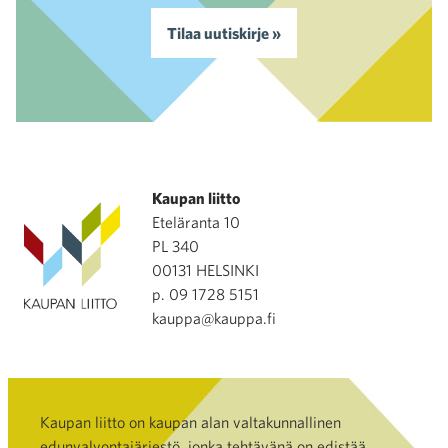
Tilaa uutiskirje »
Kaupan liitto
Eteläranta 10
PL 340
00131 HELSINKI
p. 09 1728 5151
kauppa@kauppa.fi
Kaupan liitto on kaupan alan valtakunnallinen
edunvalvontajärjestö, jonka tehtävänä on edistää