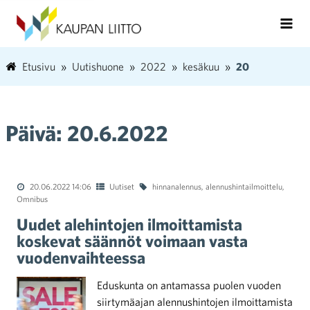
Etusivu
Uutishuone
2022
kesäkuu
20
Päivä:
20.6.2022
20.06.2022 14:06
Uutiset
hinnanalennus
,
alennushintailmoittelu
,
Omnibus
Uudet alehintojen ilmoittamista
koskevat säännöt voimaan vasta
vuodenvaihteessa
Eduskunta on antamassa puolen vuoden
siirtymäajan alennushintojen ilmoittamista