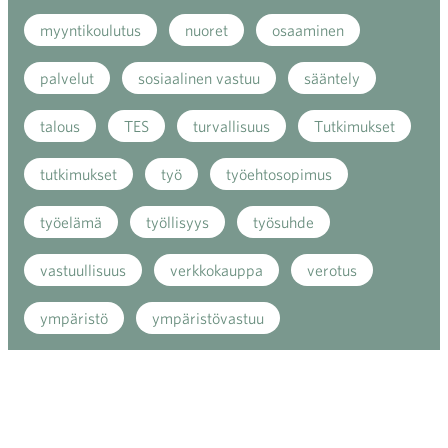
myyntikoulutus
nuoret
osaaminen
palvelut
sosiaalinen vastuu
sääntely
talous
TES
turvallisuus
Tutkimukset
tutkimukset
työ
työehtosopimus
työelämä
työllisyys
työsuhde
vastuullisuus
verkkokauppa
verotus
ympäristö
ympäristövastuu