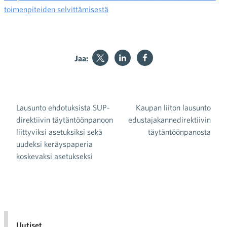
toimenpiteiden selvittämisestä
Jaa:
Lausunto ehdotuksista SUP-
Kaupan liiton lausunto
Artikkelien selaus
direktiivin täytäntöönpanoon
edustajakannedirektiivin
liittyviksi asetuksiksi sekä
täytäntöönpanosta
uudeksi keräyspaperia
koskevaksi asetukseksi
Uutiset