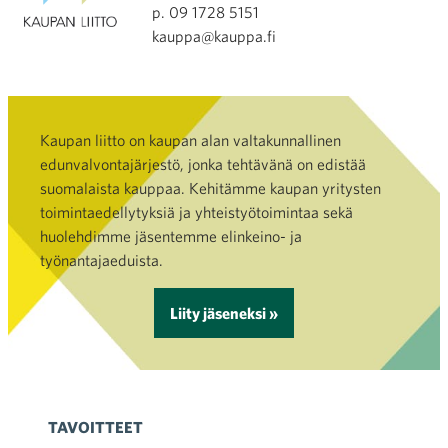
p. 09 1728 5151
kauppa@kauppa.fi
Kaupan liitto on kaupan alan valtakunnallinen
edunvalvontajärjestö, jonka tehtävänä on edistää
suomalaista kauppaa. Kehitämme kaupan yritysten
toimintaedellytyksiä ja yhteistyötoimintaa sekä
huolehdimme jäsentemme elinkeino- ja
työnantajaeduista.
Liity jäseneksi »
TAVOITTEET