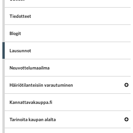
Tiedotteet
Blogit
Lausunnot
Neuvottelumaailma
Av
Häiriötilanteisiin varautuminen
Häir
va
Kannattavakauppa.fi
A
Tarinoita kaupan alalta
val
Tari