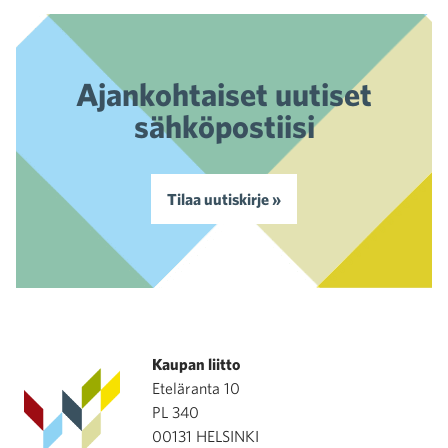
Ajankohtaiset uutiset
sähköpostiisi
Tilaa uutiskirje »
Kaupan liitto
Eteläranta 10
PL 340
00131 HELSINKI