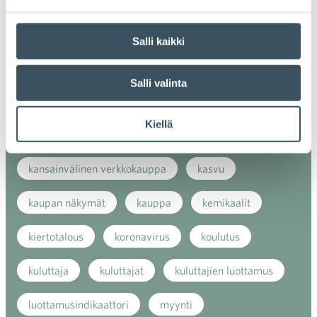
alv
arvonlisävero
digikauppa
Salli kaikki
digiostaminen
digitaalisuus
digitalisaatio
Salli valinta
energiatehokkuus
erikoiskauppa
EU
Kiellä
ilmasto
kansainvälinen kilpailu
kansainvälinen verkkokauppa
kasvu
kaupan näkymät
kauppa
kemikaalit
kiertotalous
koronavirus
koulutus
kuluttaja
kuluttajat
kuluttajien luottamus
luottamusindikaattori
myynti