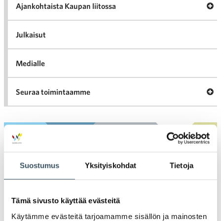
ka
Ava
Ajankohtaista Kaupan liitossa
al
Ajan
K
l
Julkaisut
Medialle
Ava
Seuraa toimintaamme
toi
Arkistot
Suostumus
Yksityiskohdat
Tietoja
2026
Ava
valik
2025
Tämä sivusto käyttää evästeitä
Ava
valik
Käytämme evästeitä tarjoamamme sisällön ja mainosten
2024