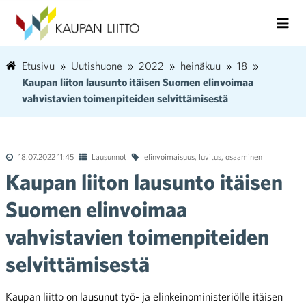
Etusivu
Uutishuone
2022
heinäkuu
18
Kaupan liiton lausunto itäisen Suomen elinvoimaa
vahvistavien toimenpiteiden selvittämisestä
18.07.2022 11:45
Lausunnot
elinvoimaisuus
,
luvitus
,
osaaminen
Kaupan liiton lausunto itäisen
Suomen elinvoimaa
vahvistavien toimenpiteiden
selvittämisestä
Kaupan liitto on lausunut työ- ja elinkeinoministeriölle itäisen