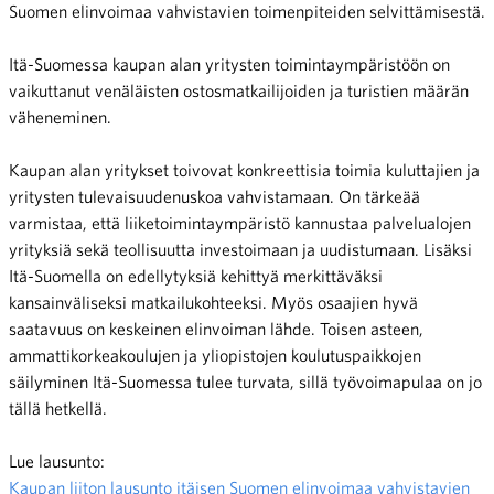
Suomen elinvoimaa vahvistavien toimenpiteiden selvittämisestä.
Itä-Suomessa kaupan alan yritysten toimintaympäristöön on
vaikuttanut venäläisten ostosmatkailijoiden ja turistien määrän
väheneminen.
Kaupan alan yritykset toivovat konkreettisia toimia kuluttajien ja
yritysten tulevaisuudenuskoa vahvistamaan. On tärkeää
varmistaa, että liiketoimintaympäristö kannustaa palvelualojen
yrityksiä sekä teollisuutta investoimaan ja uudistumaan. Lisäksi
Itä-Suomella on edellytyksiä kehittyä merkittäväksi
kansainväliseksi matkailukohteeksi. Myös osaajien hyvä
saatavuus on keskeinen elinvoiman lähde. Toisen asteen,
ammattikorkeakoulujen ja yliopistojen koulutuspaikkojen
säilyminen Itä-Suomessa tulee turvata, sillä työvoimapulaa on jo
tällä hetkellä.
Lue lausunto:
Kaupan liiton lausunto itäisen Suomen elinvoimaa vahvistavien