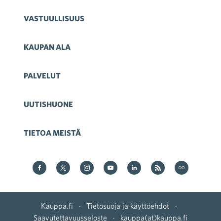
VASTUULLISUUS
KAUPAN ALA
PALVELUT
UUTISHUONE
TIETOA MEISTÄ
Kauppa Facebookissa
Kauppa Twitterissä
Kauppa on Instagram
Kauppa YouTubesssa
Kauppa LinkedInissä
Kauppa on RSS
Kauppa
on Flickr
Kauppa.fi
·
Tietosuoja ja käyttöehdot
·
Saavutettavuusseloste
·
kauppa(at)kauppa.fi