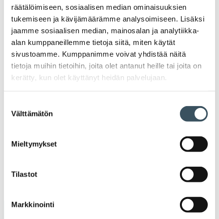
Ava
räätälöimiseen, sosiaalisen median ominaisuuksien
valik
tukemiseen ja kävijämäärämme analysoimiseen. Lisäksi
2023
jaamme sosiaalisen median, mainosalan ja analytiikka-
Ava
valik
alan kumppaneillemme tietoja siitä, miten käytät
2022
sivustoamme. Kumppanimme voivat yhdistää näitä
Ava
valik
tietoja muihin tietoihin, joita olet antanut heille tai joita on
2021
kerätty, kun olet käyttänyt heidän palvelujaan.
Ava
valik
2020
Suostumuksen
Ava
Välttämätön
valik
valinta
2019
Ava
valik
Mieltymykset
2018
Ava
valik
2017
Tilastot
Ava
valik
Markkinointi
Avainsanat