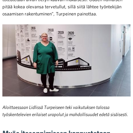
pitää kokea olevansa tervetullut, sillä siitä lähtee työntekijän
osaamisen rakentuminen”, Turpeinen painottaa.
Aloittaessaan Lidlissä Turpeiseen teki vaikutuksen talossa
työskentelevien erilaiset urapolut ja mahdollisuudet edetä sisäisesti.
Myös itseoppimiseen kannustetaan