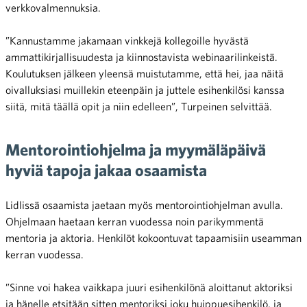
verkkovalmennuksia.
”Kannustamme jakamaan vinkkejä kollegoille hyvästä
ammattikirjallisuudesta ja kiinnostavista webinaarilinkeistä.
Koulutuksen jälkeen yleensä muistutamme, että hei, jaa näitä
oivalluksiasi muillekin eteenpäin ja juttele esihenkilösi kanssa
siitä, mitä täällä opit ja niin edelleen”, Turpeinen selvittää.
Mentorointiohjelma ja myymäläpäivä
hyviä tapoja jakaa osaamista
Lidlissä osaamista jaetaan myös mentorointiohjelman avulla.
Ohjelmaan haetaan kerran vuodessa noin parikymmentä
mentoria ja aktoria. Henkilöt kokoontuvat tapaamisiin useamman
kerran vuodessa.
”Sinne voi hakea vaikkapa juuri esihenkilönä aloittanut aktoriksi
ja hänelle etsitään sitten mentoriksi joku huippuesihenkilö, ja