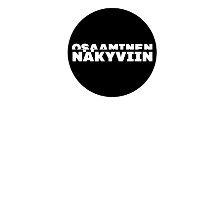
Artikkeli on osa Jotpan Osaaminen näkyviin -viikkoa. Kaupan
liitto on mukana Osaaminen näkyviin -kampanjassa 5.9.-11.9.
2022. Yhdessä noin 200 muun toimijan kanssa autamme ihmisiä