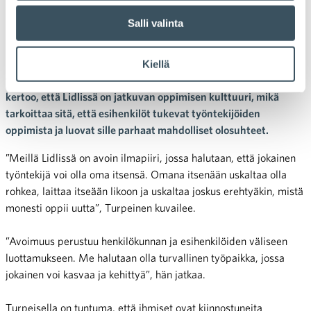
ilmapiiriin, jossa on helppo
oppia
Salli valinta
Lidlissä tiedetään, että osaava ja oppiva henkilökunta on avain
Kiellä
yrityksen menestykseen. Lidlin HRD-päällikkö Elina Turpeinen
kertoo, että Lidlissä on jatkuvan oppimisen kulttuuri, mikä
tarkoittaa sitä, että esihenkilöt tukevat työntekijöiden
oppimista ja luovat sille parhaat mahdolliset olosuhteet.
”Meillä Lidlissä on avoin ilmapiiri, jossa halutaan, että jokainen
työntekijä voi olla oma itsensä. Omana itsenään uskaltaa olla
rohkea, laittaa itseään likoon ja uskaltaa joskus erehtyäkin, mistä
monesti oppii uutta”, Turpeinen kuvailee.
”Avoimuus perustuu henkilökunnan ja esihenkilöiden väliseen
luottamukseen. Me halutaan olla turvallinen työpaikka, jossa
jokainen voi kasvaa ja kehittyä”, hän jatkaa.
Turpeisella on tuntuma, että ihmiset ovat kiinnostuneita