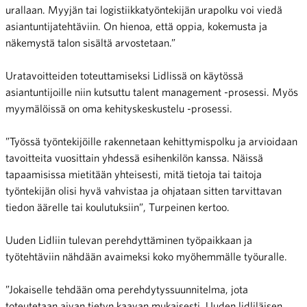
urallaan. Myyjän tai logistiikkatyöntekijän urapolku voi viedä
asiantuntijatehtäviin. On hienoa, että oppia, kokemusta ja
näkemystä talon sisältä arvostetaan.”
Uratavoitteiden toteuttamiseksi Lidlissä on käytössä
asiantuntijoille niin kutsuttu talent management -prosessi. Myös
myymälöissä on oma kehityskeskustelu -prosessi.
”Työssä työntekijöille rakennetaan kehittymispolku ja arvioidaan
tavoitteita vuosittain yhdessä esihenkilön kanssa. Näissä
tapaamisissa mietitään yhteisesti, mitä tietoja tai taitoja
työntekijän olisi hyvä vahvistaa ja ohjataan sitten tarvittavan
tiedon äärelle tai koulutuksiin”, Turpeinen kertoo.
Uuden Lidliin tulevan perehdyttäminen työpaikkaan ja
työtehtäviin nähdään avaimeksi koko myöhemmälle työuralle.
”Jokaiselle tehdään oma perehdytyssuunnitelma, jota
toteutetaan aivan tietyn kaavan mukaisesti. Uuden lidliläisen