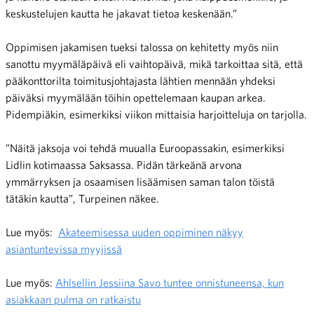
keskustelujen kautta he jakavat tietoa keskenään.”
Oppimisen jakamisen tueksi talossa on kehitetty myös niin
sanottu myymäläpäivä eli vaihtopäivä, mikä tarkoittaa sitä, että
pääkonttorilta toimitusjohtajasta lähtien mennään yhdeksi
päiväksi myymälään töihin opettelemaan kaupan arkea.
Pidempiäkin, esimerkiksi viikon mittaisia harjoitteluja on tarjolla.
”Näitä jaksoja voi tehdä muualla Euroopassakin, esimerkiksi
Lidlin kotimaassa Saksassa. Pidän tärkeänä arvona
ymmärryksen ja osaamisen lisäämisen saman talon töistä
tätäkin kautta”, Turpeinen näkee.
Lue myös:
Akateemisessa uuden oppiminen näkyy
asiantuntevissa myyjissä
Lue myös:
Ahlsellin Jessiina Savo tuntee onnistuneensa, kun
asiakkaan pulma on ratkaistu