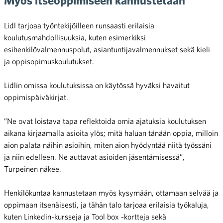
Lidl tarjoaa työntekijöilleen runsaasti erilaisia
koulutusmahdollisuuksia, kuten esimerkiksi
esihenkilövalmennuspolut, asiantuntijavalmennukset sekä kieli-
ja oppisopimuskoulutukset.
Lidlin omissa koulutuksissa on käytössä hyväksi havaitut
oppimispäiväkirjat.
”Ne ovat loistava tapa reflektoida omia ajatuksia koulutuksen
aikana kirjaamalla asioita ylös; mitä haluan tänään oppia, milloin
aion palata näihin asioihin, miten aion hyödyntää niitä työssäni
ja niin edelleen. Ne auttavat asioiden jäsentämisessä”,
Turpeinen näkee.
Henkilökuntaa kannustetaan myös kysymään, ottamaan selvää ja
oppimaan itsenäisesti, ja tähän talo tarjoaa erilaisia työkaluja,
kuten Linkedin-kursseja ja Tool box -kortteja sekä