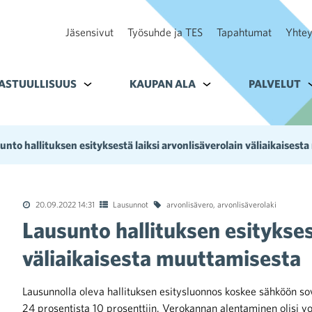
Jäsensivut
Työsuhde ja TES
Tapahtumat
Yhtey
ohteelle Tavoitteet
ASTUULLISUUS
Alavalikko kohteelle Vastuullisuus
KAUPAN ALA
Alavalikko kohteelle K
PALVELUT
A
unto hallituksen esityksestä laiksi arvonlisäverolain väliaikaises
20.09.2022 14:31
Lausunnot
arvonlisävero
,
arvonlisäverolaki
Lausunto hallituksen esitykses
väliaikaisesta muuttamisesta
Lausunnolla oleva hallituksen esitysluonnos koskee sähköön s
24 prosentista 10 prosenttiin. Verokannan alentaminen olisi vo