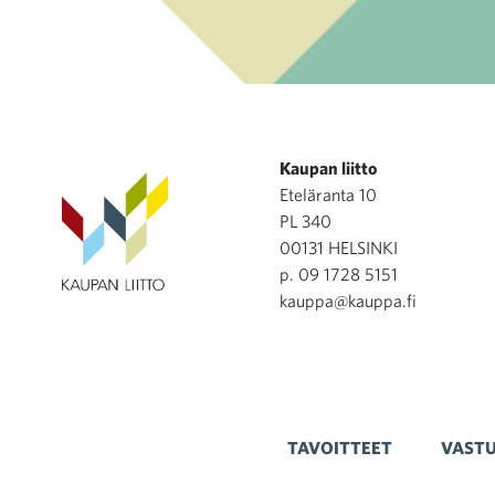
Kaupan liitto
Eteläranta 10
PL 340
00131 HELSINKI
p. 09 1728 5151
kauppa@kauppa.fi
TAVOITTEET
VASTU