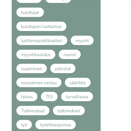
kuluttajat
kuluttajien luottamus
luottamusindikaattori
myynti
myyntikoulutus
nuoret
osaaminen
palvelut
sosiaalinen vastuu
sääntely
talous
TES
turvallisuus
Tutkimukset
tutkimukset
työ
työehtosopimus