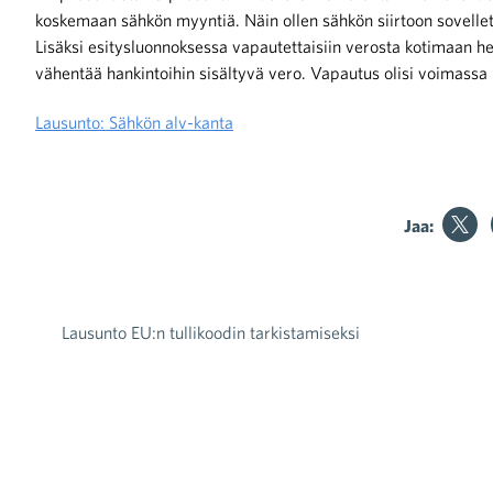
koskemaan sähkön myyntiä. Näin ollen sähkön siirtoon sovellett
Lisäksi esitysluonnoksessa vapautettaisiin verosta kotimaan henk
vähentää hankintoihin sisältyvä vero. Vapautus olisi voimassa
Lausunto: Sähkön alv-kanta
iötilanteisiin varautuminen
Jaa:
noita kaupan alalta
Lausunto EU:n tullikoodin tarkistamiseksi
Artikkelien selaus
kohtaista Kaupan liitossa