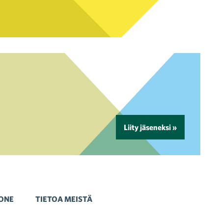
Liity jäseneksi »
ONE
TIETOA MEISTÄ