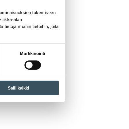
 ominaisuuksien tukemiseen
tiikka-alan
ietoja muihin tietoihin, joita
Markkinointi
Salli kaikki