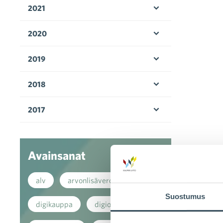
2021
Avaa valikko
2020
Avaa valikko
2019
Avaa valikko
2018
Avaa valikko
2017
Avaa valikko
Avainsanat
alv
arvonlisävero
Suostumus
digikauppa
digiostaminen