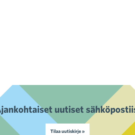
jankohtaiset uutiset sähköpostii
Tilaa uutiskirje »