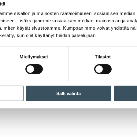
itä
mme sisällön ja mainosten räätälöimiseen, sosiaalisen median
iseen. Lisäksi jaamme sosiaalisen median, mainosalan ja analy
, miten käytät sivustoamme. Kumppanimme voivat yhdistää näitä t
n kerätty, kun olet käyttänyt heidän palvelujaan.
Mieltymykset
Tilastot
Salli valinta