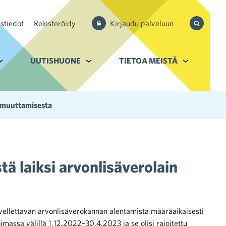
Hae
stiedot
Rekisteröidy
Kirjaudu palveluun
sivustolta
aupan ala
lavalikko kohteelle Palvelut
UUTISHUONE
Alavalikko kohteelle Uutishuone
TIETOA MEISTÄ
Alavalikko k
ta muuttamisesta
tä laiksi arvonlisäverolain
ovellettavan arvonlisäverokannan alentamista määräaikaisesti
imassa välillä 1.12.2022–30.4.2023 ja se olisi rajoitettu