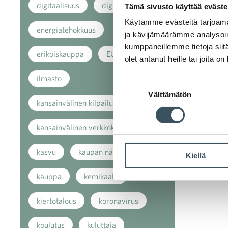
digitaalisuus
digitalisaatio
Tämä sivusto käyttää eväste
Käytämme evästeitä tarjoama
energiatehokkuus
ja kävijämäärämme analysoim
kumppaneillemme tietoja siitä
erikoiskauppa
EU
olet antanut heille tai joita o
ilmasto
Suostumuksen
Välttämätön
valinta
kansainvälinen kilpailu
kansainvälinen verkkokauppa
kasvu
kaupan näkymät
Kiellä
kauppa
kemikaalit
kiertotalous
koronavirus
koulutus
kuluttaja