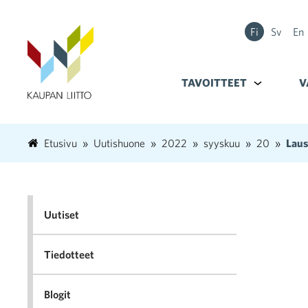
Fi
Sv
En
TAVOITTEET
Alavalikko k
V
Etusivu
Uutishuone
2022
syyskuu
20
Laus
Uutiset
Tiedotteet
Blogit