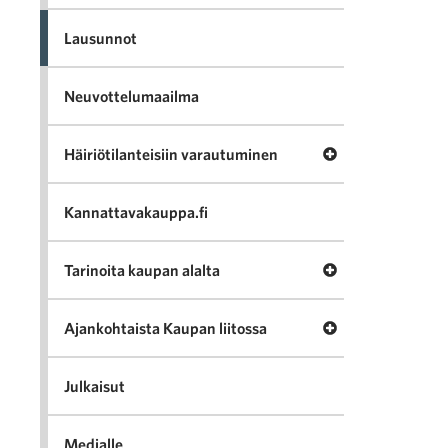
Lausunnot
Neuvottelumaailma
Avaa valikko Häir
Häiriötilanteisiin varautuminen
Kannattavakauppa.fi
Avaa valikko Tari
Tarinoita kaupan alalta
Avaa valikko Ajan
Ajankohtaista Kaupan liitossa
Julkaisut
Medialle