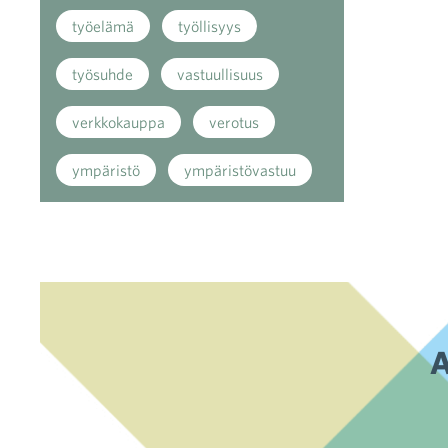
työelämä
työllisyys
työsuhde
vastuullisuus
verkkokauppa
verotus
ympäristö
ympäristövastuu
A