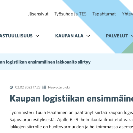
Jäsensivut
Työsuhde ja TES
Tapahtumat
Yhtey
ohteelle Tavoitteet
ASTUULLISUUS
Alavalikko kohteelle Vastuullisuus
KAUPAN ALA
Alavalikko kohteelle K
PALVELUT
A
n logistiikan ensimmäinen lakkoaalto siirtyy
02.02.2023 17:23
Neuvotteluloki
Kaupan logistiikan ensimmäine
Työministeri Tuula Haatainen on päättänyt siirtää kaupan logi
Sajavaaran esityksestä. Ajalle 6.–9. helmikuuta ilmoitetut varas
lakkojen siirrolle on huoltovarmuuden ja heikoimmassa asemas