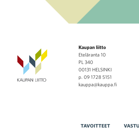
Kaupan liitto
Eteläranta 10
PL 340
00131 HELSINKI
p. 09 1728 5151
kauppa@kauppa.fi
TAVOITTEET
VASTU