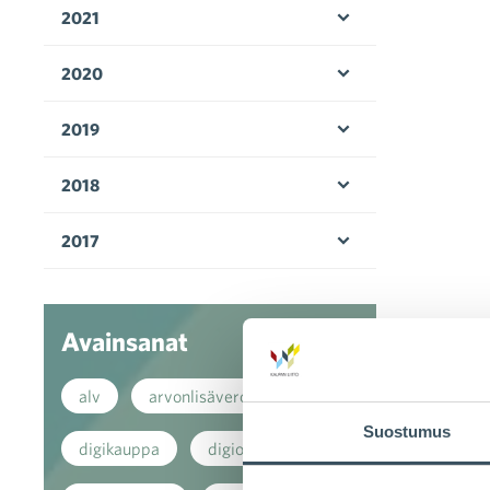
2021
Avaa valikko
2020
Avaa valikko
2019
Avaa valikko
2018
Avaa valikko
2017
Avaa valikko
Avainsanat
alv
arvonlisävero
Suostumus
digikauppa
digiostaminen