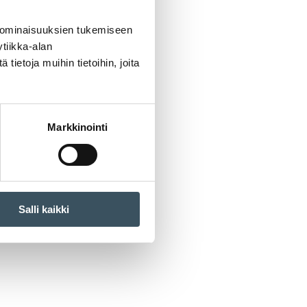
 ominaisuuksien tukemiseen
tiikka-alan
ietoja muihin tietoihin, joita
Markkinointi
Salli kaikki