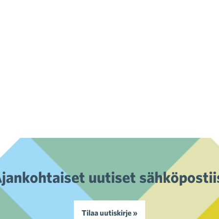
jankohtaiset uutiset sähköpostii
Tilaa uutiskirje »