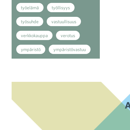
työelämä
työllisyys
työsuhde
vastuullisuus
verkkokauppa
verotus
ympäristö
ympäristövastuu
A