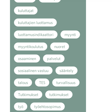
kuluttajat
kuluttajien luottamus
luottamusindikaattori
myynti
myyntikoulutus
nuoret
osaaminen
palvelut
sosiaalinen vastuu
sääntely
talous
TES
turvallisuus
Tutkimukset
tutkimukset
työ
työehtosopimus