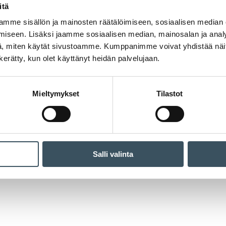
itä
mme sisällön ja mainosten räätälöimiseen, sosiaalisen median
iseen. Lisäksi jaamme sosiaalisen median, mainosalan ja analy
, miten käytät sivustoamme. Kumppanimme voivat yhdistää näitä t
n kerätty, kun olet käyttänyt heidän palvelujaan.
Mieltymykset
Tilastot
Salli valinta