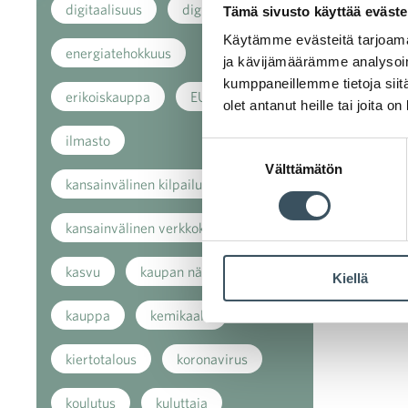
digitaalisuus
digitalisaatio
Tämä sivusto käyttää eväste
Käytämme evästeitä tarjoama
energiatehokkuus
ja kävijämäärämme analysoim
kumppaneillemme tietoja siitä
erikoiskauppa
EU
olet antanut heille tai joita o
ilmasto
Suostumuksen
Välttämätön
valinta
kansainvälinen kilpailu
kansainvälinen verkkokauppa
kasvu
kaupan näkymät
Kiellä
kauppa
kemikaalit
kiertotalous
koronavirus
koulutus
kuluttaja