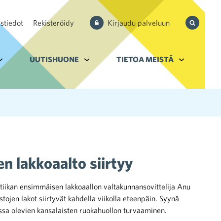
Hae
stiedot
Rekisteröidy
Kirjaudu palveluun
sivustolta
aupan ala
lavalikko kohteelle Palvelut
UUTISHUONE
Alavalikko kohteelle Uutishuone
TIETOA MEISTÄ
Alavalikko k
n lakkoaalto siirtyy
stiikan ensimmäisen lakkoaallon valtakunnansovittelija Anu
tojen lakot siirtyvät kahdella viikolla eteenpäin. Syynä
sa olevien kansalaisten ruokahuollon turvaaminen.