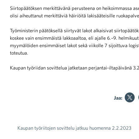
Siirtopäätöksen merkittävänä perusteena on heikoimmassa ase
olisi aiheuttanut merkittäviä häiriöitä lakisääteisille ruokapal
Työministerin päätöksellä siirtyvät lakot alkaisivat siirtopäät
koskee vain ensimmäistä lakkoaaltoa, eli ajalle 6.–9. helmikuuta
myymälöiden ensimmäiset lakot sekä viikolle 7 sijoittuva logi
iötilanteisiin varautuminen
toteutua.
Kaupan työriidan sovittelua jatketaan perjantai-iltapäivänä 3.
noita kaupan alalta
Jaa:
kohtaista Kaupan liitossa
Kaupan työriitojen sovittelu jatkuu huomenna 2.2.2023
Artikkelien selaus