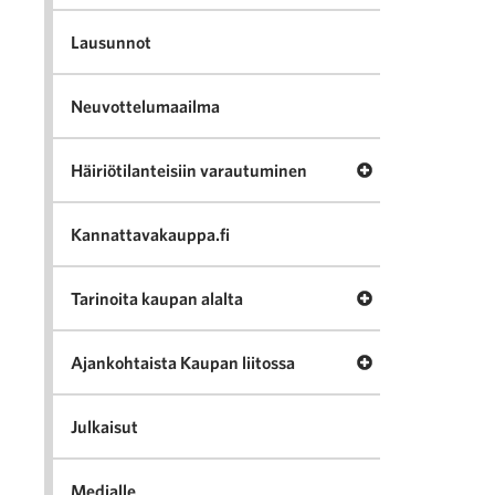
Lausunnot
Neuvottelumaailma
Avaa valikko Häir
Häiriötilanteisiin varautuminen
Kannattavakauppa.fi
Avaa valikko Tari
Tarinoita kaupan alalta
Avaa valikko Ajan
Ajankohtaista Kaupan liitossa
Julkaisut
Medialle