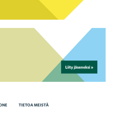
Liity jäseneksi »
ONE
TIETOA MEISTÄ