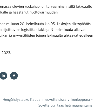
massa olevien ruokahuollon turvaaminen, sillä lakkoaalto
veluille ja haastanut huoltovarmuuden.
öksen mukaan 20. helmikuuta klo 05. Lakkojen siirtopäätös
 sijoittuvien logistiikan lakkoja. 9. helmikuuta alkavat
stiikan ja myymälöiden toinen lakkoaalto uhkaavat edelleen
2.2023.
Hengähdystauko Kaupan neuvotteluissa viikonloppuna –
Sovitteluun taas heti maanantaina