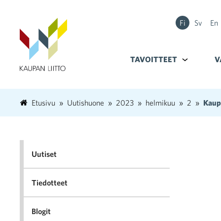
Fi
Sv
En
TAVOITTEET
Alavalikko k
V
Etusivu
Uutishuone
2023
helmikuu
2
Kaupa
Uutiset
Tiedotteet
Blogit