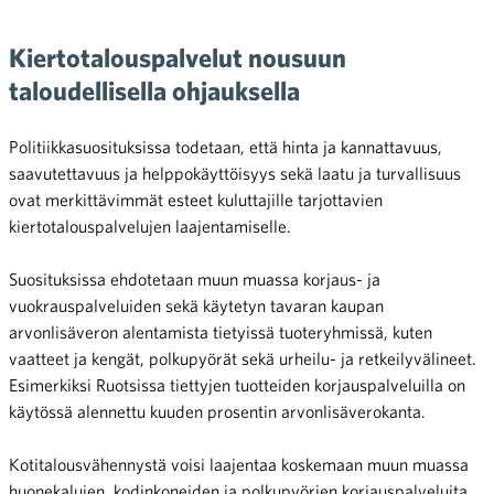
Kiertotalouspalvelut nousuun
taloudellisella ohjauksella
Politiikkasuosituksissa todetaan, että hinta ja kannattavuus,
saavutettavuus ja helppokäyttöisyys sekä laatu ja turvallisuus
ovat merkittävimmät esteet kuluttajille tarjottavien
kiertotalouspalvelujen laajentamiselle.
Suosituksissa ehdotetaan muun muassa korjaus- ja
vuokrauspalveluiden sekä käytetyn tavaran kaupan
arvonlisäveron alentamista tietyissä tuoteryhmissä, kuten
vaatteet ja kengät, polkupyörät sekä urheilu- ja retkeilyvälineet.
Esimerkiksi Ruotsissa tiettyjen tuotteiden korjauspalveluilla on
käytössä alennettu kuuden prosentin arvonlisäverokanta.
Kotitalousvähennystä voisi laajentaa koskemaan muun muassa
huonekalujen, kodinkoneiden ja polkupyörien korjauspalveluita.