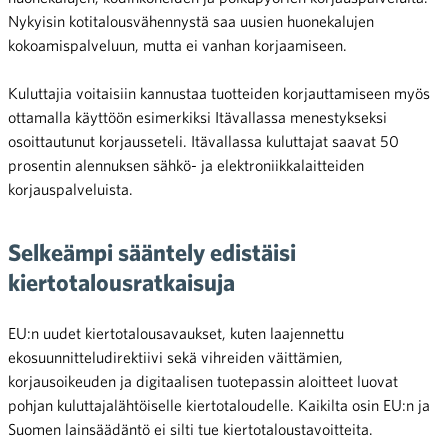
Nykyisin kotitalousvähennystä saa uusien huonekalujen
kokoamispalveluun, mutta ei vanhan korjaamiseen.
Kuluttajia voitaisiin kannustaa tuotteiden korjauttamiseen myös
ottamalla käyttöön esimerkiksi Itävallassa menestykseksi
osoittautunut korjausseteli. Itävallassa kuluttajat saavat 50
prosentin alennuksen sähkö- ja elektroniikkalaitteiden
korjauspalveluista.
Selkeämpi sääntely edistäisi
kiertotalousratkaisuja
EU:n uudet kiertotalousavaukset, kuten laajennettu
ekosuunnitteludirektiivi sekä vihreiden väittämien,
korjausoikeuden ja digitaalisen tuotepassin aloitteet luovat
pohjan kuluttajalähtöiselle kiertotaloudelle. Kaikilta osin EU:n ja
Suomen lainsäädäntö ei silti tue kiertotaloustavoitteita.