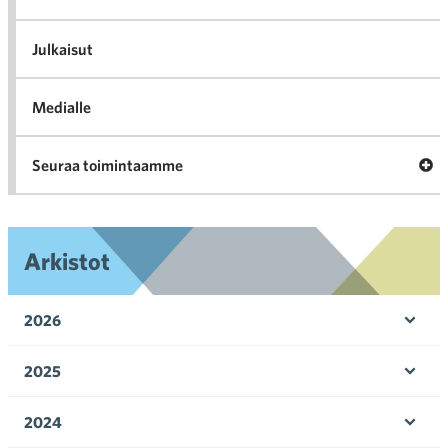
Aj
Kau
Julkaisut
Medialle
A
Seuraa toimintaamme
to
Arkistot
2026
Avaa 
2025
Avaa 
2024
Avaa 