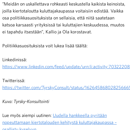
”Meidän on uskallettava rohkeasti keskustella kaikista keinoista,
joilla kiertotaloutta kuluttajakaupassa voitaisiin edistää. Vaikka
osa politiikkasuosituksista on sellaisia, että niitä saatetaan
katsoa karsaasti yrityksissä tai kuluttajien keskuudessa, muutos
ei tapahdu itsestään”, Kallio ja Ola korostavat.
Politiikkasuosituksista voit lukea lisää täältä:
Linkedinissä:
https://www.linkedin.com/feed/update/urn:li:activity:703222
Twitterissä:
https://twitter.com/TyrskyConsult/status/16264586802825666
Kuva: Tyrsky-Konsultointi
Lue myös aiempi uutinen:
Uudella hankkeella pyritään
nopeuttamaan kiertotalouden kehitystä kuluttajakaupassa –
osallistu kyselyyn