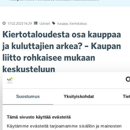
17.02.2023 14:29
Uutiset
kauppa
,
kiertotalous
Kiertotaloudesta osa kauppaa
ja kuluttajien arkea? – Kaupan
liitto rohkaisee mukaan
keskusteluun
Kiertotalous voisi toteutua kuluttajakaupassa, jos tuotteiden
käyttöikää pystytään pidentämään lisäämällä käytettyjen
Suostumus
Yksityiskohdat
Tie
tuotteiden kauppaa sekä vuokraus- ja korjaustoimintaa.
Tuoreissa päättäjille osoitetuissa politiikkasuosituksissa ja
kulutustutkijoiden kanssa laaditussa raportissa haetaan
Tämä sivusto käyttää evästeitä
keinoja edistää kiertotaloutta. Kaupan liiton asiantuntijoiden
mukaan kaikista keinoista kiertotalouden kehittämiseksi on
Käytämme evästeitä tarjoamamme sisällön ja mainosten