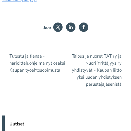
Jaa:
Tutustu ja tienaa -
Talous ja nuoret TAT ry ja
Artikkelien selaus
harjoitteluohjelma nyt osaksi
Nuori Yrittäjyys ry
Kaupan työehtosopimusta
yhdistyvät – Kaupan liitto
yksi uuden yhdistyksen
perustajajäsenistä
Uutiset