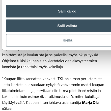
Suositusten laadinnassa on kuultu muun muassa kaupan alan
sekä vuokraus- ja korjaustoiminnan asiantuntijoita, jotka
Salli kaikki
edustivat hankkeen kohdesektoreita: vaatteet ja kodintekstiilit,
urheiluvarusteet ja kodinkoneet. Suosituksen ovat laatineet
Tyrsky-Konsultointi, Ethica, Properta ja Y4 Works.
Salli valinta
Politiikkasuosituksissa ehdotetaan muun muassa kaupan alan
Kiellä
kiertotalouden ja kiertotalouden kuluttajapalveluiden TKI-
ohjelman perustamista. Ohjelma rahoittaisi tutkimusta,
kehittämistä ja koulutusta ja se palvelisi myös pk-yrityksiä.
Ohjelma tukisi kaupan alan kiertotalouden ekosysteemien
luomista ja rahoittaisi myös kokeiluja.
“Kaupan liitto kannattaa vahvasti TKI-ohjelman perustamista.
Jotta kiertotalous saadaan nykyistä vahvemmin osaksi kaupan
liiketoimintamalleja, tarvitaan niin tukea pilottihankkeisiin ja
kokeiluihin kuin esimerkiksi tutkimusta siitä, miten kuluttajat
käyttäytyvät”, Kaupan liiton johtava asiantuntija
Marja Ola
näkee.