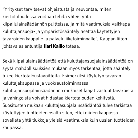
“Yritykset tarvitsevat ohjeistusta ja neuvontaa, miten
kiertotaloudessa voidaan tehdä yhteistyötä
kilpailulainsäädännön puitteissa, ja mitä vaatimuksia vaikkapa
kuluttajansuoja- ja ympäristösääntely asettaa käytettyjen
tavaroiden kaupalle ja palveluliiketoiminnalle”, Kaupan liiton
johtava asiantuntija
Ilari Kallio
toteaa.
Sekä kilpailulainsäädäntöä että kuluttajansuojalainsäädäntöä on
syytä mahdollisuuksien mukaan myös tarkentaa, jotta sääntely
tukee kiertotaloustavoitteita. Esimerkiksi käytetyn tavaran
kuluttajakaupassa ja vuokraustoiminnassa
kuluttajansuojalainsäädännön mukaiset laajat vastuut tavaroista
ja vahingoista voivat hidastaa kiertotalouden kehitystä.
Suositusten mukaan kuluttajasuojalainsäädäntöä tulee tarkistaa
käytettyjen tuotteiden osalta siten, ettei niiden kaupassa
sovelleta yhtä tiukkoja yleisiä vaatimuksia kuin uusien tuotteiden
kaupassa.