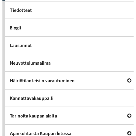
Tiedotteet
Blogit
Lausunnot
Neuvottelumaailma
A
Häiriötilanteisiin varautuminen
Häi
v
Kannattavakauppa.fi
A
Tarinoita kaupan alalta
Tar
A
Ajankohtaista Kaupan liitossa