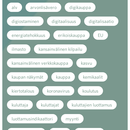
alv
arvonlisävero
digikauppa
digiostaminen
digitaalisuus
digitalisaatio
energiatehokkuus
erikoiskauppa
EU
ilmasto
kansainvälinen kilpailu
kansainvälinen verkkokauppa
kasvu
kaupan näkymät
kauppa
kemikaalit
kiertotalous
koronavirus
koulutus
kuluttaja
kuluttajat
kuluttajien luottamus
luottamusindikaattori
myynti