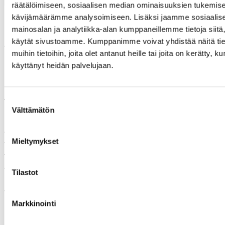
hyvä rohkeasti keskustella.
räätälöimiseen, sosiaalisen median ominaisuuksien tukemise
kävijämäärämme analysoimiseen. Lisäksi jaamme sosiaalis
Politiikkasuosituksissa ja uudessa kulutustutkijoiden kanssa
mainosalan ja analytiikka-alan kumppaneillemme tietoja siitä
laaditussa raportissa päättäjiä kannustetaan ottamaan käyttöön
käytät sivustoamme. Kumppanimme voivat yhdistää näitä tie
taloudellisia keinoja ja purkamaan sääntelyn luomia esteitä
muihin tietoihin, joita olet antanut heille tai joita on kerätty, ku
kiertotaloudelle. Lisäksi on luotava kiertotalousratkaisujen
käyttänyt heidän palvelujaan.
kysyntää viestinnällä sekä lisättävä kiertotalouden osaamista ja
innovaatioita kaupan ja kuluttajapalveluiden tutkimus-, kehitys-
ja innovaatio-ohjelmalla.
Suostumuksen
Välttämätön
valinta
Kiertotalous kuluttajakaupassa -hankkeen politiikkasuositukset
on laadittu osana laajempaa Suomelle laadittua strategista,
Mieltymykset
vuoteen 2035 asti ulottuvaa kiertotalousohjelmaa Hanketta
toteutetaan ympäristöministeriön sekä työ- ja
elinkeinoministeriön toimeksiannosta. Kaupan liitto on mukana
Tilastot
hankkeessa ohjausryhmän jäsenenä ja osallistunut hankkeen sen
valmisteluun. Liitto on myös jäsenenä kansallisen
kiertotalousohjelman yhteistyöryhmässä.
Markkinointi