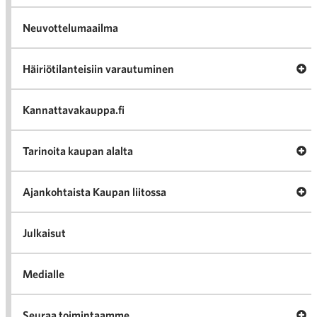
Neuvottelumaailma
Av
Häiriötilanteisiin varautuminen
Häir
va
Kannattavakauppa.fi
A
Tarinoita kaupan alalta
val
Tari
ka
Ava
Ajankohtaista Kaupan liitossa
al
Ajan
K
l
Julkaisut
Medialle
Ava
Seuraa toimintaamme