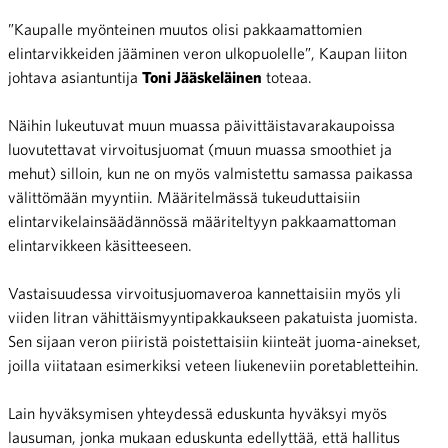
”Kaupalle myönteinen muutos olisi pakkaamattomien
elintarvikkeiden jääminen veron ulkopuolelle”, Kaupan liiton
johtava asiantuntija
Toni Jääskeläinen
toteaa.
Näihin lukeutuvat muun muassa päivittäistavarakaupoissa
luovutettavat virvoitusjuomat (muun muassa smoothiet ja
mehut) silloin, kun ne on myös valmistettu samassa paikassa
välittömään myyntiin. Määritelmässä tukeuduttaisiin
elintarvikelainsäädännössä määriteltyyn pakkaamattoman
elintarvikkeen käsitteeseen.
Vastaisuudessa virvoitusjuomaveroa kannettaisiin myös yli
viiden litran vähittäismyyntipakkaukseen pakatuista juomista.
Sen sijaan veron piiristä poistettaisiin kiinteät juoma-ainekset,
joilla viitataan esimerkiksi veteen liukeneviin poretabletteihin.
Lain hyväksymisen yhteydessä eduskunta hyväksyi myös
lausuman, jonka mukaan eduskunta edellyttää, että hallitus