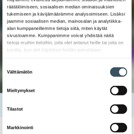
räätälöimiseen, sosiaalisen median ominaisuuksien
tukemiseen ja kävijämäärämme analysoimiseen. Lisäksi
jaamme sosiaalisen median, mainosalan ja analytiikka-
alan kumppaneillemme tietoja siitä, miten käytät
sivustoamme. Kumppanimme voivat yhdistää näitä
tietoja muihin tietoihin, joita olet antanut heille tai joita on
kerätty, kun olet käyttänyt heidän palvelujaan.
Suostumuksen
Välttämätön
valinta
Mieltymykset
Etusivu
Uutishuone
2023
huhtikuu
6
Eduskunta hyväksyi muutoksia virvoitusjuomaverolakiin
Tilastot
Markkinointi
06.04.2023 09:34
Uutiset
virvoitusjuomavero