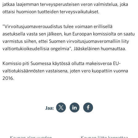
jatkaa laajemman terveysperusteisen veron valmistelua, joka
ottaisi huomioon tuotteiden terveysvaikutukset.
”Virvoitusjuomaverouudistus tulee voimaan erillisellä
asetuksella vasta sen jälkeen, kun Euroopan komissiolta on saatu
varmistus siihen, ettei Suomen virvoitusjuomaveromalliin liity
valtiontukioikeudellisia ongelmia”, Jääskeläinen huomauttaa.
Komissio piti Suomessa käytössä ollutta makeisveroa EU-
valtiotukisäännösten vastaisena, joten vero kuopattiin vuonna
2016.
Jaa:
Kaupan alan vuoden
Kaupan liitto kannattaa