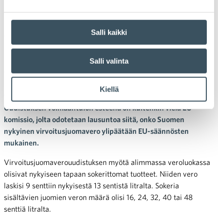
Eduskunta hyväksyi muutoksia
virvoitusjuomaverolakiin
Salli kaikki
Eduskunta hyväksyi vielä ennen viime viikon vaaleja
Salli valinta
virvoitusjuomaverouudistuksen. Virvoitusjuomavero tullaan
porrastamaan nykyisen kahden veroluokan sijaan kuuteen
Kiellä
veroluokkaan tuotteiden sokeripitoisuuden perusteella.
Uudistuksen voimaantulon esteenä on kuitenkin vielä EU-
komissio, jolta odotetaan lausuntoa siitä, onko Suomen
nykyinen virvoitusjuomavero ylipäätään EU-säännösten
mukainen.
Virvoitusjuomaverouudistuksen myötä alimmassa veroluokassa
olisivat nykyiseen tapaan sokerittomat tuotteet. Niiden vero
laskisi 9 senttiin nykyisestä 13 sentistä litralta. Sokeria
sisältävien juomien veron määrä olisi 16, 24, 32, 40 tai 48
senttiä litralta.