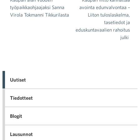
Artikkelien selaus
työpaikkaohjaajaksi Sanna
avointa edunvalvontaa –
Virola Tokmanni Tikkurilasta
Liiton tuloslaskelma,
tasetiedot ja
eduskuntavaalien rahoitus
julki
Uutiset
Tiedotteet
Blogit
Lausunnot