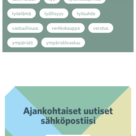
työelämä
työllisyys
työsuhde
vastuullisuus
verkkokauppa
verotus
ympäristö
ympäristövastuu
Ajankohtaiset uutiset
sähköpostiisi