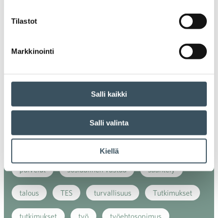
ilmasto
kansainvälinen kilpailu
Tilastot
kansainvälinen verkkokauppa
kasvu
Markkinointi
kaupan näkymät
kauppa
kemikaalit
kiertotalous
koronavirus
koulutus
Salli kaikki
kuluttaja
kuluttajat
kuluttajien luottamus
luottamusindikaattori
myynti
Salli valinta
myyntikoulutus
nuoret
osaaminen
Kiellä
palvelut
sosiaalinen vastuu
sääntely
talous
TES
turvallisuus
Tutkimukset
tutkimukset
työ
työehtosopimus