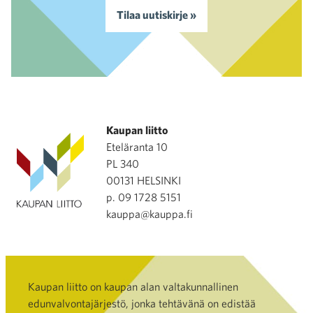
Tilaa uutiskirje »
Kaupan liitto
Eteläranta 10
PL 340
00131 HELSINKI
p. 09 1728 5151
kauppa@kauppa.fi
Kaupan liitto on kaupan alan valtakunnallinen
edunvalvontajärjestö, jonka tehtävänä on edistää