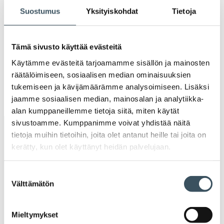
valik
2020
Suostumus
Yksityiskohdat
Tietoja
Ava
valik
2019
Ava
Tämä sivusto käyttää evästeitä
valik
2018
Käytämme evästeitä tarjoamamme sisällön ja mainosten
Ava
räätälöimiseen, sosiaalisen median ominaisuuksien
valik
tukemiseen ja kävijämäärämme analysoimiseen. Lisäksi
2017
Ava
jaamme sosiaalisen median, mainosalan ja analytiikka-
valik
alan kumppaneillemme tietoja siitä, miten käytät
sivustoamme. Kumppanimme voivat yhdistää näitä
Avainsanat
tietoja muihin tietoihin, joita olet antanut heille tai joita on
kerätty, kun olet käyttänyt heidän palvelujaan.
alv
arvonlisävero
digikauppa
Suostumuksen
digiostaminen
digitaalisuus
digitalisaatio
Välttämätön
valinta
energiatehokkuus
erikoiskauppa
EU
Mieltymykset