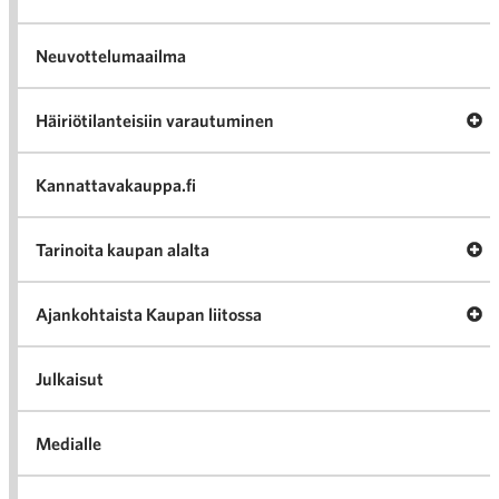
Neuvottelumaailma
Av
Häiriötilanteisiin varautuminen
Häir
va
Kannattavakauppa.fi
A
Tarinoita kaupan alalta
val
Tari
ka
Ava
Ajankohtaista Kaupan liitossa
al
Ajan
K
l
Julkaisut
Medialle