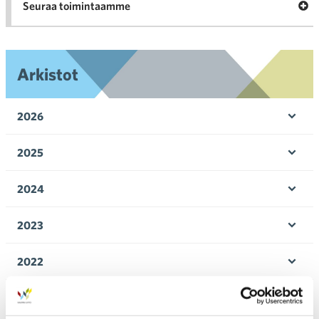
Ava
Seuraa toimintaamme
toi
Arkistot
2026
Ava
valik
2025
Ava
valik
2024
Ava
valik
2023
Ava
valik
2022
Ava
valik
2021
Ava