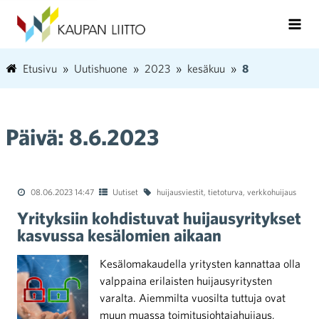
Etusivu
Uutishuone
2023
kesäkuu
8
Päivä:
8.6.2023
08.06.2023 14:47
Uutiset
huijausviestit
,
tietoturva
,
verkkohuijaus
Yrityksiin kohdistuvat huijausyritykset
kasvussa kesälomien aikaan
Kesälomakaudella yritysten kannattaa olla
valppaina erilaisten huijausyritysten
varalta. Aiemmilta vuosilta tuttuja ovat
muun muassa toimitusjohtajahuijaus,