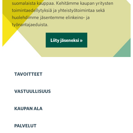
suomalaista kauppaa. Kehitämme kaupan yritysten
toimintaedellytyksiä ja yhteistyötoimintaa sekä
huolehdimme jäsentemme elinkeino- ja
työnantajaeduista.
Liity jäseneksi »
TAVOITTEET
VASTUULLISUUS
KAUPAN ALA
PALVELUT