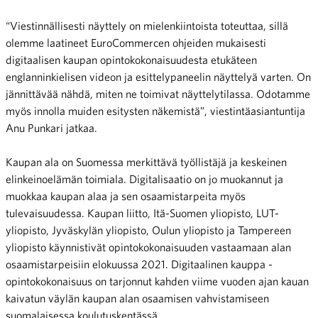
“Viestinnällisesti näyttely on mielenkiintoista toteuttaa, sillä
olemme laatineet EuroCommercen ohjeiden mukaisesti
digitaalisen kaupan opintokokonaisuudesta etukäteen
englanninkielisen videon ja esittelypaneelin näyttelyä varten. On
jännittävää nähdä, miten ne toimivat näyttelytilassa. Odotamme
myös innolla muiden esitysten näkemistä”, viestintäasiantuntija
Anu Punkari jatkaa.
Kaupan ala on Suomessa merkittävä työllistäjä ja keskeinen
elinkeinoelämän toimiala. Digitalisaatio on jo muokannut ja
muokkaa kaupan alaa ja sen osaamistarpeita myös
tulevaisuudessa. Kaupan liitto, Itä-Suomen yliopisto, LUT-
yliopisto, Jyväskylän yliopisto, Oulun yliopisto ja Tampereen
yliopisto käynnistivät opintokokonaisuuden vastaamaan alan
osaamistarpeisiin elokuussa 2021. Digitaalinen kauppa -
opintokokonaisuus on tarjonnut kahden viime vuoden ajan kauan
kaivatun väylän kaupan alan osaamisen vahvistamiseen
suomalaisessa koulutuskentässä.