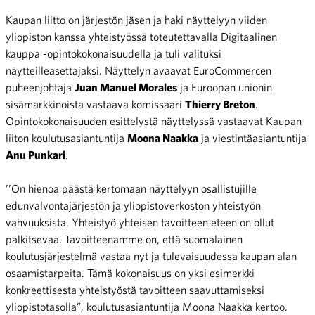
Kaupan liitto on järjestön jäsen ja haki näyttelyyn viiden
yliopiston kanssa yhteistyössä toteutettavalla Digitaalinen
kauppa -opintokokonaisuudella ja tuli valituksi
näytteilleasettajaksi. Näyttelyn avaavat EuroCommercen
puheenjohtaja
Juan Manuel Morales
ja Euroopan unionin
sisämarkkinoista vastaava komissaari
Thierry Breton
.
Opintokokonaisuuden esittelystä näyttelyssä vastaavat Kaupan
liiton koulutusasiantuntija
Moona Naakka
ja viestintäasiantuntija
Anu Punkari
.
’’On hienoa päästä kertomaan näyttelyyn osallistujille
edunvalvontajärjestön ja yliopistoverkoston yhteistyön
vahvuuksista. Yhteistyö yhteisen tavoitteen eteen on ollut
palkitsevaa. Tavoitteenamme on, että suomalainen
koulutusjärjestelmä vastaa nyt ja tulevaisuudessa kaupan alan
osaamistarpeita. Tämä kokonaisuus on yksi esimerkki
konkreettisesta yhteistyöstä tavoitteen saavuttamiseksi
yliopistotasolla”, koulutusasiantuntija Moona Naakka kertoo.