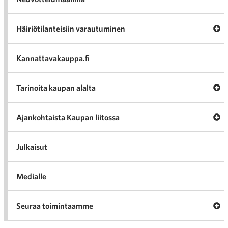
Av
Häiriötilanteisiin varautuminen
Häir
va
Kannattavakauppa.fi
A
Tarinoita kaupan alalta
val
Tari
ka
Ava
Ajankohtaista Kaupan liitossa
al
Ajan
K
l
Julkaisut
Medialle
Ava
Seuraa toimintaamme
toi