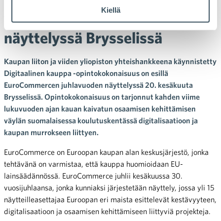
Kiellä
vuotisjuhlan
näyttelyssä Brysselissä
Kaupan liiton ja viiden yliopiston yhteishankkeena käynnistetty
Digitaalinen kauppa -opintokokonaisuus on esillä
EuroCommercen juhlavuoden näyttelyssä 20. kesäkuuta
Brysselissä. Opintokokonaisuus on tarjonnut kahden viime
lukuvuoden ajan kauan kaivatun osaamisen kehittämisen
väylän suomalaisessa koulutuskentässä digitalisaatioon ja
kaupan murrokseen liittyen.
EuroCommerce on Euroopan kaupan alan keskusjärjestö, jonka
tehtävänä on varmistaa, että kauppa huomioidaan EU-
lainsäädännössä. EuroCommerce juhlii kesäkuussa 30.
vuosijuhlaansa, jonka kunniaksi järjestetään näyttely, jossa yli 15
näytteilleasettajaa Euroopan eri maista esittelevät kestävyyteen,
digitalisaatioon ja osaamisen kehittämiseen liittyviä projekteja.