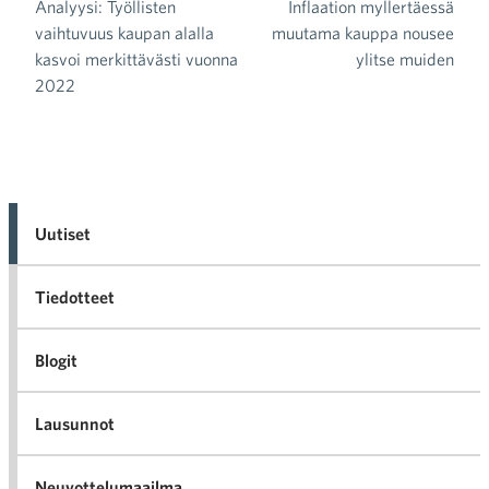
Analyysi: Työllisten
Inflaation myllertäessä
Artikkelien selaus
vaihtuvuus kaupan alalla
muutama kauppa nousee
kasvoi merkittävästi vuonna
ylitse muiden
2022
Uutiset
Tiedotteet
Blogit
Lausunnot
Neuvottelumaailma