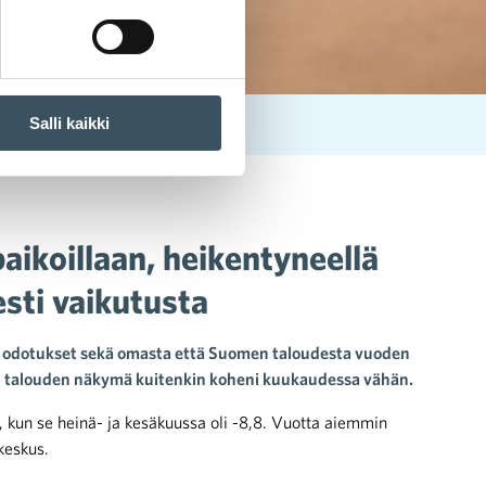
Salli kaikki
eella mahdollisesti vaikutusta
aikoillaan, heikentyneellä
esti vaikutusta
en odotukset sekä omasta että Suomen taloudesta vuoden
men talouden näkymä kuitenkin koheni kuukaudessa vähän.
0, kun se heinä- ja kesäkuussa oli -8,8. Vuotta aiemmin
okeskus.