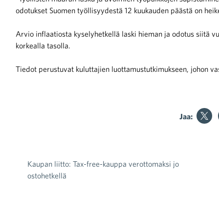
odotukset Suomen työllisyydestä 12 kuukauden päästä on heike
Arvio inflaatiosta kyselyhetkellä laski hieman ja odotus siitä v
korkealla tasolla.
Tiedot perustuvat kuluttajien luottamustutkimukseen, johon va
Jaa:
Kaupan liitto: Tax-free-kauppa verottomaksi jo
Artikkelien selaus
ostohetkellä