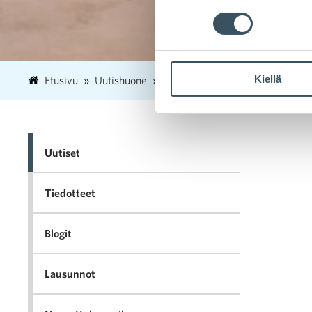
Kiellä
Etusivu
Uutishuone
2023
elokuu
28
Kulutt
Uutiset
Tiedotteet
Blogit
Lausunnot