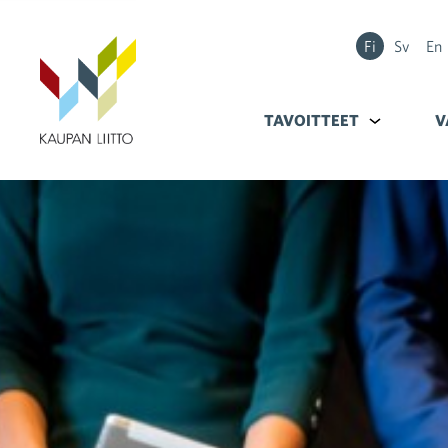
Fi
Sv
En
TAVOITTEET
Alavalikko k
V