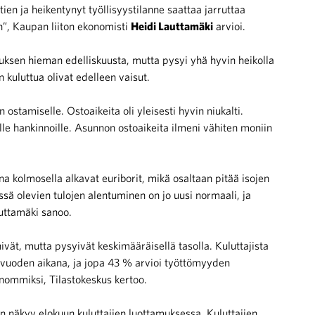
ien ja heikentynyt työllisyystilanne saattaa jarruttaa
n”, Kaupan liiton ekonomisti
Heidi Lauttamäki
arvioi.
kuksen hieman edelliskuusta, mutta pysyi yhä hyvin heikolla
kuluttua olivat edelleen vaisut.
ostamiselle. Ostoaikeita oli yleisesti hyvin niukalti
.
ville hankinnoille. Asunnon ostoaikeita ilmeni vähiten moniin
a kolmosella alkavat euriborit, mikä osaltaan pitää isojen
ssä olevien tulojen alentuminen on jo uusi normaali, ja
uttamäki sanoo.
ivät, mutta pysyivät keskimääräisellä tasolla. Kuluttajista
 vuoden aikana, ja jopa 43 % arvioi työttömyyden
nommiksi, Tilastokeskus kertoo.
n näkyy elokuun kuluttajien luottamuksessa. Kuluttajien