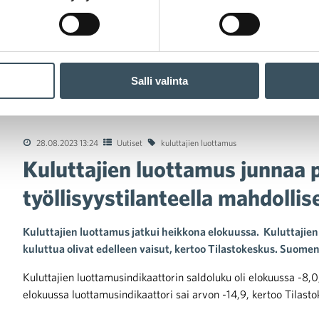
Salli valinta
ajien luottamus junnaa paikoillaan, heikentyneellä työllisyystilant
28.08.2023 13:24
Uutiset
kuluttajien luottamus
Kuluttajien luottamus junnaa p
työllisyystilanteella mahdollis
Kuluttajien luottamus jatkui heikkona elokuussa. Kuluttaji
kuluttua olivat edelleen vaisut, kertoo Tilastokeskus. Suo
Kuluttajien luottamusindikaattorin saldoluku oli elokuussa -8,
elokuussa luottamusindikaattori sai arvon -14,9, kertoo Tilast