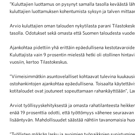
”Kuluttajien luottamus on pysynyt samalla tasolla keväästä läht
kuluttajien luottamuksen kohentumista syksyn ja talven mittaa
iötilanteisiin varautuminen
Arvio kuluttajien oman talouden nykytilasta parani Tilastokes
tasolla. Odotukset sekä omasta että Suomen taloudesta vuoden 
Ajankohtaa pidettiin yhä erittäin epäedullisena kestotavaroiden 
noita kaupan alalta
Kuluttajista vain 9 prosentin mielestä hetki oli otollinen hinta
vuosiin, kertoo Tilastokeskus.
kohtaista Kaupan liitossa
”Viimeisimmätkin asuntovelalliset kohtaavat tulevina kuukausin
ostohankintojen ajankohtaa epäedullisena. Toisaalta käytettävi
kotitaloudet ovat joutuneet sopeuttamaan rahankäyttöään”, La
Arviot työllisyyskehityksestä ja omasta rahatilanteesta heikken
enää 19 prosenttia odotti, että työttömyys vähenee seuraavan
lisääntyvän. Mahdollisuudet säästää nähtiin tavanomaisia huo
raa toimintaamme
”Työllisten määrän lasku ja avoimien työpaikkojen supistumine