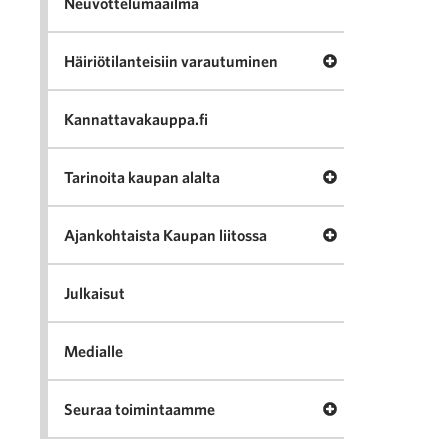
Neuvottelumaailma
Avaa valikko Häir
Häiriötilanteisiin varautuminen
Kannattavakauppa.fi
Avaa valikko Tari
Tarinoita kaupan alalta
Avaa valikko Ajan
Ajankohtaista Kaupan liitossa
Julkaisut
Medialle
Avaa valikko Seu
Seuraa toimintaamme