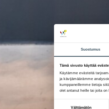
Suostumus
Tämä sivusto käyttää eväste
Käytämme evästeitä tarjoama
ja kävijämäärämme analysoim
kumppaneillemme tietoja siitä
olet antanut heille tai joita o
Suostumuksen
Välttämätön
valinta