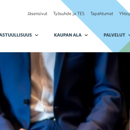
Jäsensivut
Työsuhde ja TES
Tapahtumat
Yhtey
ohteelle Tavoitteet
ASTUULLISUUS
Alavalikko kohteelle Vastuullisuus
KAUPAN ALA
Alavalikko kohteelle K
PALVELUT
A