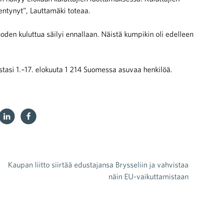
ntynyt”, Lauttamäki toteaa.
uoden kuluttua säilyi ennallaan. Näistä kumpikin oli edelleen
stasi 1.–17. elokuuta 1 214 Suomessa asuvaa henkilöä.
Kaupan liitto siirtää edustajansa Brysseliin ja vahvistaa
näin EU-vaikuttamistaan