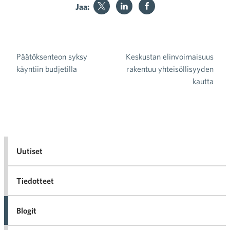
Jaa:
Päätöksenteon syksy
Keskustan elinvoimaisuus
Artikkelien selaus
käyntiin budjetilla
rakentuu yhteisöllisyyden
kautta
Uutiset
Tiedotteet
Blogit