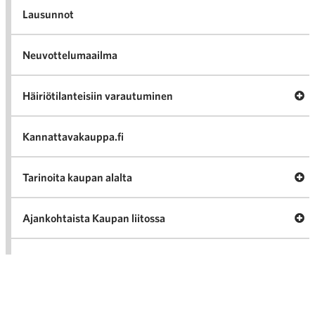
Lausunnot
Neuvottelumaailma
Av
Häiriötilanteisiin varautuminen
Häir
va
Kannattavakauppa.fi
A
Tarinoita kaupan alalta
val
Tari
ka
Ava
Ajankohtaista Kaupan liitossa
al
Ajan
K
l
Julkaisut
Medialle