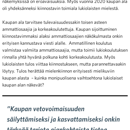
näkemyksissä on eroavaisuuksia. Myös vuonna 2020 kaupan ala
oli yhdeksänneksi kiinnostavin toimiala lukiolaisten mielestä.
Kaupan ala tarvitsee tulevaisuudessakin toisen asteen
ammattiosaajia ja korkeakoulutettuja. Kaupan sijoittuminen
kiinnostavimmaksi alaksi ammattiosaajien näkökulmasta onkin
erityisen kannustava viesti alalle. Ammatillinen koulutus
valmistaa valmiita ammattiosaajia, mutta toimii lukiokoulutuksen
rinnalla yhtä hyvänä polkuna kohti korkeakoulutusta. Myös
lukiolaisten tulos viittaa kiinnostukseen, mutta parannettavaakin
löytyy. Tulos herättää mielenkiinnon erityisesti mielikuviin
kaupan alasta – kuinka monipuolisena vaihtoehtona lukiolaiset
kaupan alan näkevät?
”Kaupan vetovoimaisuuden
säilyttämiseksi ja kasvattamiseksi onkin
tärkeää tarjota ajankohtaista tietoa