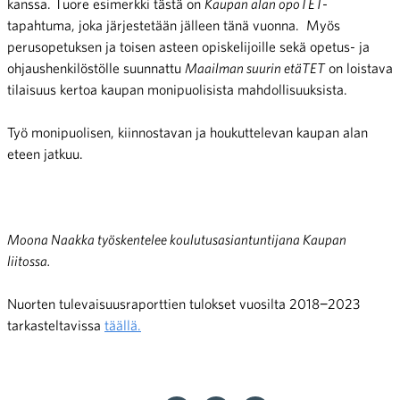
kanssa.
Tuore esimerkki tästä on
Kaupan alan opoTET-
tapahtuma, joka järjestetään jälleen tänä vuonna. Myös
perusopetuksen ja toisen asteen opiskelijoille sekä opetus- ja
ohjaushenkilöstölle suunnattu
Ma
ailman suurin etäTET
on loistava
tilaisuus kertoa kaupan monipuolisista mahdollisuuksista.
Työ monipuolisen, kiinnostavan ja houkuttelevan kaupan alan
eteen jatkuu.
Moona Naakka työskentelee koulutusasiantuntijana Kaupan
liitossa.
Nuorten tulevaisuusraporttien tulokset vuosilta 2018
−
2023
tarkasteltavissa
täällä.