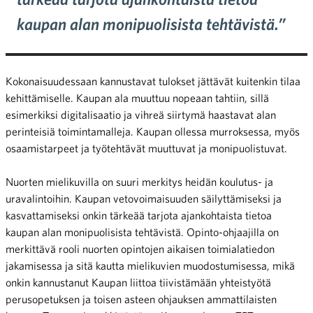
kaupan alan monipuolisista tehtävistä.”
Kokonaisuudessaan kannustavat tulokset jättävät kuitenkin tilaa
kehittämiselle. Kaupan ala muuttuu nopeaan tahtiin, sillä
esimerkiksi digitalisaatio ja vihreä siirtymä haastavat
alan
pe
rinteisiä toimintamalleja.
Kaupan
ollessa murroksessa, myös
osaamistarpeet ja työtehtävät muuttuvat ja monipuolistuvat.
Nuorten mielikuvilla on suuri merkitys heidän koulutus- ja
uravalintoihin. Kaupan vetovoimaisuuden säilyttämiseksi ja
kasvattamiseksi onkin tärkeää tarjota ajankohtaista tietoa
kaupan alan monipuolisista tehtävistä. Opinto-ohjaajilla on
merkittävä rooli nuorten opintojen aikaisen toimialatiedon
jakamisessa ja sitä kautta mielikuvien muodostumisessa,
mikä
onkin kannustanut Kaupan liittoa tiivistämään yhteistyötä
perusopetuksen ja toisen asteen ohjauksen ammattilaisten