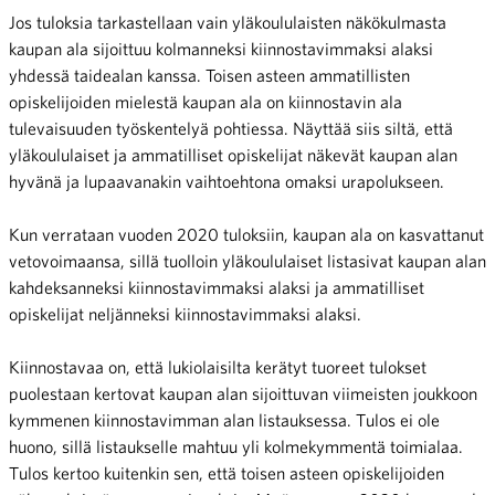
Jos tuloksia tarkastellaan vain yläkoululaisten näkökulmasta
kaupan ala sijoittuu kolmanneksi kiinnostavimmaksi alaksi
yhdessä taidealan kanssa.
Toisen asteen ammatillisten
opiskelijoiden mielestä kaupan ala on kiinnostavin ala
tulevaisuuden työskentelyä pohtiessa.
Näyttää siis siltä, että
yläkoululaiset ja ammatilliset opiskelijat näkevät kaupan alan
hyvänä ja lupaavanakin vaihtoehtona omaksi urapolukseen.
Kun verrataan vuoden 2020 tuloksiin, kaupan ala on kasvattanut
vetovoimaansa, sillä tuolloin yläkoululaiset listasivat kaupan alan
kahdeksanneksi kiinnostavimmaksi alaksi ja ammatilliset
opiskelijat neljänneksi kiinnostavimmaksi alaksi.
Kiinnostavaa on, että lukiolaisilta kerätyt tuoreet tulokset
puolestaan kertovat kaupan alan sijoittuvan viimeisten joukkoon
kymmenen kiinnostavimman alan listauksessa. Tulos ei ole
huono, sillä listaukselle mahtuu yli kolmekymmentä toimialaa.
Tulos kertoo kuitenkin sen, että toisen asteen opiskelijoiden