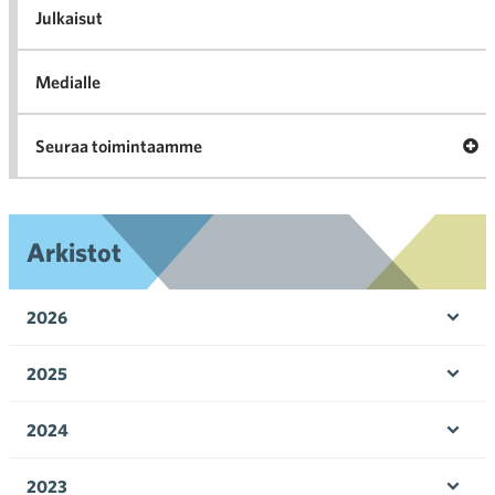
l
Julkaisut
Medialle
Ava
Seuraa toimintaamme
toi
Arkistot
2026
Ava
valik
2025
Ava
valik
2024
Ava
valik
2023