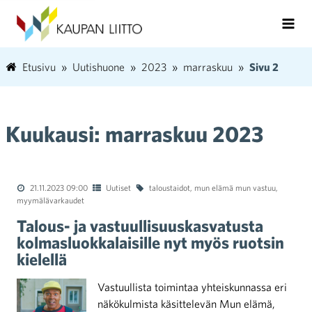
Etusivu
Uutishuone
2023
marraskuu
Sivu 2
Kuukausi:
marraskuu 2023
21.11.2023 09:00
Uutiset
taloustaidot
,
mun elämä mun vastuu
,
myymälävarkaudet
Talous- ja vastuullisuuskasvatusta
kolmasluokkalaisille nyt myös ruotsin
kielellä
Vastuullista toimintaa yhteiskunnassa eri
näkökulmista käsittelevän Mun elämä,