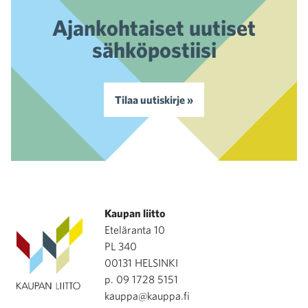
Ajankohtaiset uutiset
sähköpostiisi
Tilaa uutiskirje »
Kaupan liitto
Eteläranta 10
PL 340
00131 HELSINKI
p. 09 1728 5151
kauppa@kauppa.fi