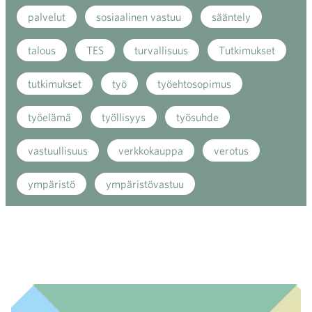
palvelut
sosiaalinen vastuu
sääntely
talous
TES
turvallisuus
Tutkimukset
tutkimukset
työ
työehtosopimus
työelämä
työllisyys
työsuhde
vastuullisuus
verkkokauppa
verotus
ympäristö
ympäristövastuu