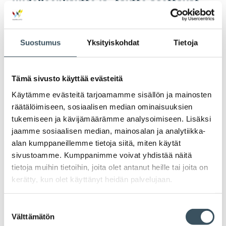
uudelleenkäyttö ja -täyttö asettavat
haasteita myymälöille
Kaupan alan yritykset ovat valmiita
Suostumus
Yksityiskohdat
Tietoja
kehittämään pakkausten uudelleenkäyttöä,
jotta pakkausjätteen määrän kasvua
voidaan hidastaa. EU:ssa asetettavien
Tämä sivusto käyttää evästeitä
tavoitteiden tulee kuitenkin olla aidosti
Käytämme evästeitä tarjoamamme sisällön ja mainosten
ympäristön kannalta perusteltuja.
räätälöimiseen, sosiaalisen median ominaisuuksien
Uudelleenkäytettävät pakkaukset sopivat
tukemiseen ja kävijämäärämme analysoimiseen. Lisäksi
joihinkin tuotteisiin, mutta eivät kaikkiin.
jaamme sosiaalisen median, mainosalan ja analytiikka-
alan kumppaneillemme tietoja siitä, miten käytät
10.11.2023 12:50
Lausunnot
digipalvelusäädös
sivustoamme. Kumppanimme voivat yhdistää näitä
tietoja muihin tietoihin, joita olet antanut heille tai joita on
Lausunto eduskunnan liikenne- ja
kerätty, kun olet käyttänyt heidän palvelujaan.
viestintävaliokunnalle hallituksen
esityksestä eduskunnalle laiksi verkon
välityspalvelujen valvonnasta ja eräiksi
Suostumuksen
Välttämätön
muiksi laeiksi (HE 70/2023 vp)
valinta