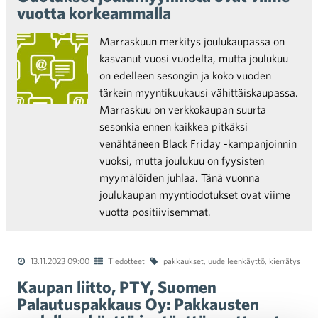
vuotta korkeammalla
Marraskuun merkitys joulukaupassa on
kasvanut vuosi vuodelta, mutta joulukuu
on edelleen sesongin ja koko vuoden
tärkein myyntikuukausi vähittäiskaupassa.
Marraskuu on verkkokaupan suurta
sesonkia ennen kaikkea pitkäksi
venähtäneen Black Friday -kampanjoinnin
vuoksi, mutta joulukuu on fyysisten
myymälöiden juhlaa. Tänä vuonna
joulukaupan myyntiodotukset ovat viime
vuotta positiivisemmat.
13.11.2023 09:00
Tiedotteet
pakkaukset
,
uudelleenkäyttö
,
kierrätys
Kaupan liitto, PTY, Suomen
Palautuspakkaus Oy: Pakkausten