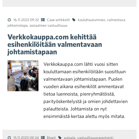
16.11.2023 09:32
Case-artikkelit
kouluttautuminen
,
valmentava
johtamistapa
,
sosiaalinen vastuullisuus
Verkkokauppa.com kehittää
esihenkilöitään valmentavaan
johtamistapaan
Verkkokauppa.com lähti vuosi sitten
kouluttamaan esihenkilöitään suosittuun
valmentavaan johtamistapaan. Puolen
vuoden aikana esihenkilöt ammentavat
tietoa luennoista, pienryhmätöistä,
parityöskentelystä ja omien johdettavien
palautteista. Johtamista on nyt
ensimmäistä kertaa alettu myös mitata.
15.11.2023 09:24
Blogit
autoala
,
vastuullisuusraportointi
,