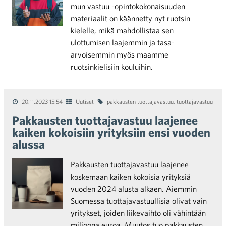
mun vastuu -opintokokonaisuuden
materiaalit on käännetty nyt ruotsin
kielelle, mikä mahdollistaa sen
ulottumisen laajemmin ja tasa-
arvoisemmin myös maamme
ruotsinkielisiin kouluihin.
20.11.2023 15:54
Uutiset
pakkausten tuottajavastuu
,
tuottajavastuu
Pakkausten tuottajavastuu laajenee
kaiken kokoisiin yrityksiin ensi vuoden
alussa
Pakkausten tuottajavastuu laajenee
koskemaan kaiken kokoisia yrityksiä
vuoden 2024 alusta alkaen. Aiemmin
Suomessa tuottajavastuullisia olivat vain
yritykset, joiden liikevaihto oli vähintään
miljoona euroa. Muutos tuo pakkausten