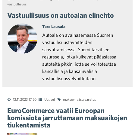
vastuullisuus
Vastuullisuus on autoalan elinehto
Tero Lausala
Autoala on avainasemassa Suomen
vastuullisuustavoitteiden
saavuttamisessa. Suomi tarvitsee
resursseja, jotka kulkevat pääasiassa
autoteitä pitkin, jotta se voi toteuttaa
kansallisia ja kansainvälisiä
vastuullisuusvelvoitteitaan.
13.11.2023 17:50
Uutiset
maksuviivästysasetus
EuroCommerce vaatii Euroopan
komissiota jarruttamaan maksuaikojen
tiukentamista