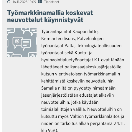
16.11.2023 12:09
Tiedotteet
Työmarkkinamallia koskevat
neuvottelut käynnistyvät
Työnantajaliitot Kaupan liitto,
Kemianteollisuus, Palvelualojen
työnantajat Palta, Teknologiateollisuuden
työnantajat sekä Kunta- ja
hyvinvointialuetyönantajat KT ovat tänään
lähettäneet palkansaajakeskusjärjestöille
kutsun vientivetoisen työmarkkinamallin
kehittämistä koskeviin neuvotteluihin.
Samalla niitä on pyydetty nimeämään
jäsenjärjestöistään edustajat alkaviin
neuvotteluihin, jotka käydään
toimialaliittojen välillä. Neuvotteluihin on
kutsuttu myös Valtion työmarkkinalaitos ja
niiden on tarkoitus alkaa perjantaina 24.11.
klo 9.30.