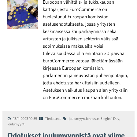
Euroopan vähittäis- ja tukkukaupan
kattojärjestö EuroCommerce on
huolestunut Euroopan komission
asetusehdotuksesta, jossa yritysten
keskinäisessä kaupankäynnissä sekä
yritysten ja julkisen sektorin välisissä
sopimuksissa maksuaika voisi
tulevaisuudessa olla enintään 30 päivää.
EuroCommerce vetoaa lähettämässään
kirjeessä Euroopan komission,
parlamentin ja neuvoston puheenjohtajiin,
jotta ehdotusta harkittaisiin uudelleen.
Asetuksen vaikutus kaupan alan yrityksiin
on EuroCommercen mukaan kohtuuton.
13.11.2023 10:55
Tiedotteet
joulumyyntiennuste
,
Singles' Day
,
joulumyynti
Odotukset joulumyynnistä ovat viime