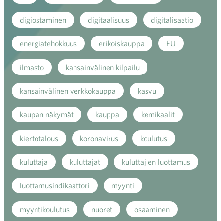
digiostaminen
digitaalisuus
digitalisaatio
energiatehokkuus
erikoiskauppa
EU
ilmasto
kansainvälinen kilpailu
kansainvälinen verkkokauppa
kasvu
kaupan näkymät
kauppa
kemikaalit
kiertotalous
koronavirus
koulutus
kuluttaja
kuluttajat
kuluttajien luottamus
luottamusindikaattori
myynti
myyntikoulutus
nuoret
osaaminen