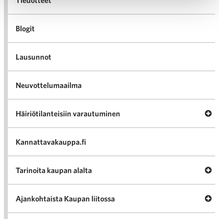
Tiedotteet
Blogit
Lausunnot
Neuvottelumaailma
Av
Häiriötilanteisiin varautuminen
Häir
va
Kannattavakauppa.fi
A
Tarinoita kaupan alalta
val
Tari
ka
Ava
Ajankohtaista Kaupan liitossa
al
Ajan
K