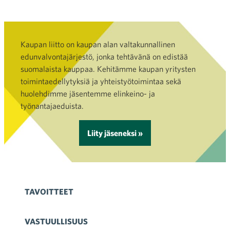
Kaupan liitto on kaupan alan valtakunnallinen
edunvalvontajärjestö, jonka tehtävänä on edistää
suomalaista kauppaa. Kehitämme kaupan yritysten
toimintaedellytyksiä ja yhteistyötoimintaa sekä
huolehdimme jäsentemme elinkeino- ja
työnantajaeduista.
Liity jäseneksi »
TAVOITTEET
VASTUULLISUUS