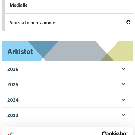
Medialle
Ava
Seuraa toimintaamme
toi
Arkistot
2026
Ava
valik
2025
Ava
valik
2024
Ava
valik
2023
Ava
valik
2022