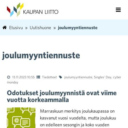
Etusivu
Uutishuone
joulumyyntiennuste
joulumyyntiennuste
13.11.2023 10:55
Tiedotteet
joulumyyntiennuste
,
Singles' Day
,
cyber
monday
Odotukset joulumyynnistä ovat viime
vuotta korkeammalla
Marraskuun merkitys joulukaupassa on
kasvanut vuosi vuodelta, mutta joulukuu
on edelleen sesongin ja koko vuoden