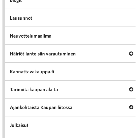
Blogit
Lausunnot
Neuvottelumaailma
Av
Häiriötilanteisiin varautuminen
Häir
va
Kannattavakauppa.fi
A
Tarinoita kaupan alalta
val
Tari
ka
Ava
Ajankohtaista Kaupan liitossa
al
Ajan
K
l
Julkaisut