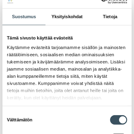
Ava
valik
2021
Ava
Suostumus
Yksityiskohdat
Tietoja
valik
2020
Ava
valik
Tämä sivusto käyttää evästeitä
2019
Ava
Käytämme evästeitä tarjoamamme sisällön ja mainosten
valik
räätälöimiseen, sosiaalisen median ominaisuuksien
2018
tukemiseen ja kävijämäärämme analysoimiseen. Lisäksi
Ava
valik
jaamme sosiaalisen median, mainosalan ja analytiikka-
2017
alan kumppaneillemme tietoja siitä, miten käytät
Ava
valik
sivustoamme. Kumppanimme voivat yhdistää näitä
tietoja muihin tietoihin, joita olet antanut heille tai joita on
kerätty, kun olet käyttänyt heidän palvelujaan.
Avainsanat
Suostumuksen
alv
arvonlisävero
digikauppa
Välttämätön
valinta
digiostaminen
digitaalisuus
digitalisaatio