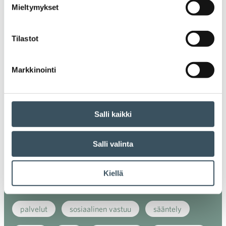
Mieltymykset
energiatehokkuus
erikoiskauppa
EU
Tilastot
ilmasto
kansainvälinen kilpailu
kansainvälinen verkkokauppa
kasvu
Markkinointi
kaupan näkymät
kauppa
kemikaalit
kiertotalous
koronavirus
koulutus
Salli kaikki
kuluttaja
kuluttajat
kuluttajien luottamus
Salli valinta
luottamusindikaattori
myynti
Kiellä
myyntikoulutus
nuoret
osaaminen
palvelut
sosiaalinen vastuu
sääntely