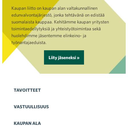
Kaupan liitto on kaupan alan valtakunnallinen
edunvalvontajärjestö, jonka tehtävänä on edistää
suomalaista kauppaa. Kehitämme kaupan yritysten
toimintaedellytyksiä ja yhteistyötoimintaa sekä
huolehdimme jäsentemme elinkeino- ja
työnantajaeduista.
Liity jäseneksi »
TAVOITTEET
VASTUULLISUUS
KAUPAN ALA