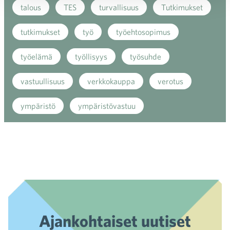
talous
TES
turvallisuus
Tutkimukset
tutkimukset
työ
työehtosopimus
työelämä
työllisyys
työsuhde
vastuullisuus
verkkokauppa
verotus
ympäristö
ympäristövastuu
Ajankohtaiset uutiset