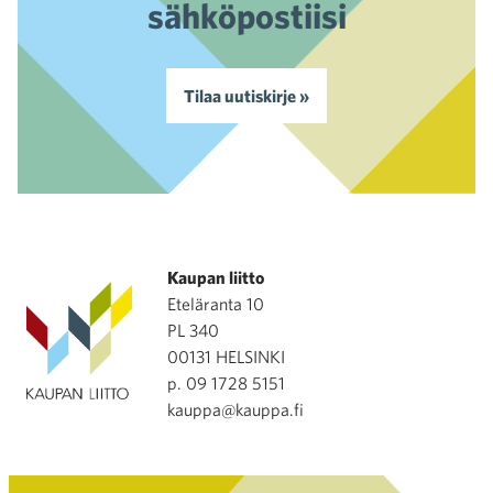
sähköpostiisi
Tilaa uutiskirje »
Kaupan liitto
Eteläranta 10
PL 340
00131 HELSINKI
p. 09 1728 5151
kauppa@kauppa.fi