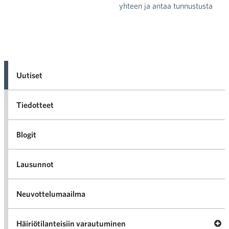
yhteen ja antaa tunnustusta
Uutiset
Tiedotteet
Blogit
Lausunnot
Neuvottelumaailma
Av
Häiriötilanteisiin varautuminen