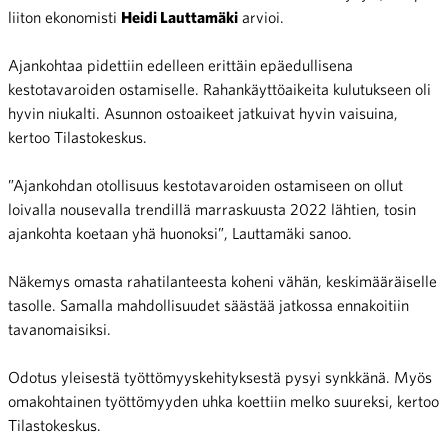
liiton ekonomisti
Heidi Lauttamäki
arvioi.
Ajankohtaa pidettiin edelleen erittäin epäedullisena
kestotavaroiden ostamiselle. Rahankäyttöaikeita kulutukseen oli
hyvin niukalti. Asunnon ostoaikeet jatkuivat hyvin vaisuina,
kertoo Tilastokeskus.
”Ajankohdan otollisuus kestotavaroiden ostamiseen on ollut
loivalla nousevalla trendillä marraskuusta 2022 lähtien, tosin
ajankohta koetaan yhä huonoksi”, Lauttamäki sanoo.
Näkemys omasta rahatilanteesta koheni vähän, keskimääräiselle
tasolle. Samalla mahdollisuudet säästää jatkossa ennakoitiin
tavanomaisiksi.
Odotus yleisestä työttömyyskehityksestä pysyi synkkänä. Myös
omakohtainen työttömyyden uhka koettiin melko suureksi, kertoo
Tilastokeskus.