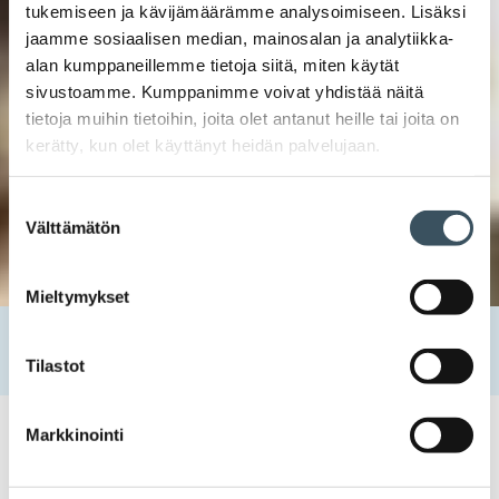
tukemiseen ja kävijämäärämme analysoimiseen. Lisäksi
jaamme sosiaalisen median, mainosalan ja analytiikka-
alan kumppaneillemme tietoja siitä, miten käytät
sivustoamme. Kumppanimme voivat yhdistää näitä
tietoja muihin tietoihin, joita olet antanut heille tai joita on
kerätty, kun olet käyttänyt heidän palvelujaan.
Suostumuksen
Välttämätön
valinta
Mieltymykset
Etusivu
Uutishuone
2024
helmikuu
27
Kuluttajien luottamus edelleen heikkoa helmikuussa
Tilastot
Markkinointi
27.02.2024 12:08
Uutiset
kuluttajien luottamus