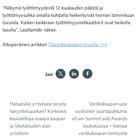
”Näkymä työttömyydestä 12 kuukauden päästä ja
työttömyysuhka omalla kohdalla heikentyivät hieman tammikuun
luvuista. Kaiken kaikkiaan työttömyysindikaattorit ovat heikolla
tasolla”, Lauttamäki näkee.
Alkuperäinen artikkeli
Tilastokeskuksen sivuilla >>>
Jaa:
Haluaisiko yrityksesi tarjota
Verkkokaupan uusi
Artikkelien selaus
harjoittelupaikan? Korkeasti
vuotuinen suurtapahtuma
koulutettuja osaajia kaupan
eCom Summit and Awards
ja liiketalouden alan
toukokuussa − kokoaa
yrityksiin
verkkokaupan toimijoita