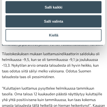
Kuluttajien luottamus edelleen
heikkoa helmikuussa
Salli kaikki
Helmikuussa kuluttajien arvio oman taloutensa nykytilasta
Salli valinta
heikkeni hieman tammikuuhun verrattuna, kertoo
Tilastokeskus. Odotukset omasta ja myös Suomen yleisestä
Kiellä
taloudesta vuoden kuluttua pysyivät kuukaudessa täysin
ennallaan ja paranivat jonkin verran vuodentakaiseen nähden.
Tilastokeskuksen mukaan luottamusindikaattorin saldoluku oli
helmikuussa -9,5, kun se oli tammikuussa -9,1 ja joulukuussa
-13,3. Nykytilan arvio omasta taloudesta oli hyvin heikko, kun
taas odotus siitä säilyi melko valoisana. Odotus Suomen
taloudesta taas oli pessimistinen.
”Kuluttajien luottamus pysyttelee helmikuussa tammikuun
tasolla. Oma talous 12 kuukauden päästä näyttäytyy kuluttajille
yhä yhtä positiivisena kuin tammikuussa, kun taas kokemus
omasta taloudesta tällä hetkellä on hieman heikentynyt”, Kaupan