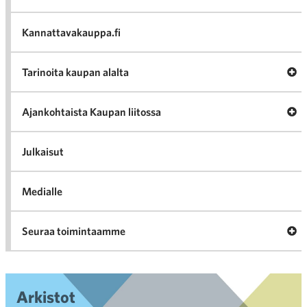
Häir
va
Kannattavakauppa.fi
A
Tarinoita kaupan alalta
val
Tari
ka
Ava
Ajankohtaista Kaupan liitossa
al
Ajan
K
l
Julkaisut
Medialle
Ava
Seuraa toimintaamme
toi
Arkistot