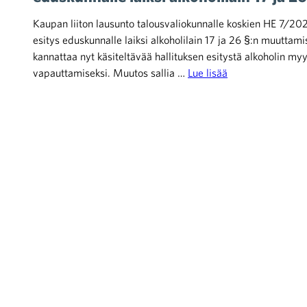
Kaupan liiton lausunto talousvaliokunnalle koskien HE 7/20
esitys eduskunnalle laiksi alkoholilain 17 ja 26 §:n muuttami
kannattaa nyt käsiteltävää hallituksen esitystä alkoholin my
vapauttamiseksi. Muutos sallia …
Lue lisää
iötilanteisiin varautuminen
noita kaupan alalta
kohtaista Kaupan liitossa