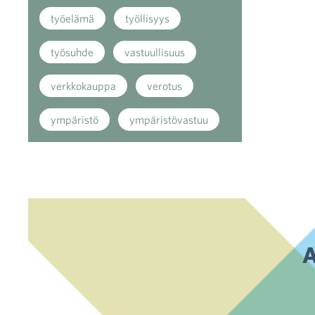
työelämä
työllisyys
työsuhde
vastuullisuus
verkkokauppa
verotus
ympäristö
ympäristövastuu
A