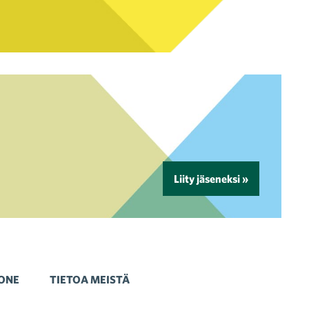
Liity jäseneksi »
ONE
TIETOA MEISTÄ