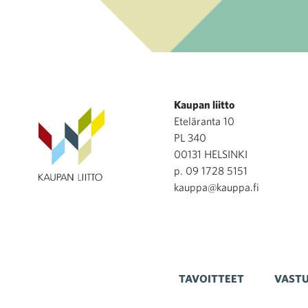
Kaupan liitto
Eteläranta 10
PL 340
00131 HELSINKI
p. 09 1728 5151
kauppa@kauppa.fi
TAVOITTEET
VASTU