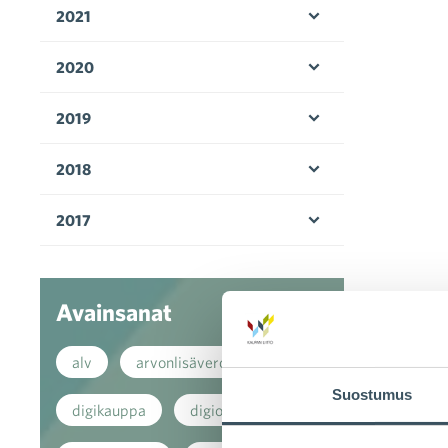
2021
Avaa valikko
2020
Avaa valikko
2019
Avaa valikko
2018
Avaa valikko
2017
Avaa valikko
Avainsanat
alv
arvonlisävero
Suostumus
digikauppa
digiostaminen