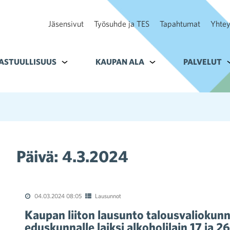
Jäsensivut
Työsuhde ja TES
Tapahtumat
Yhtey
ohteelle Tavoitteet
ASTUULLISUUS
Alavalikko kohteelle Vastuullisuus
KAUPAN ALA
Alavalikko kohteelle K
PALVELUT
A
Päivä:
4.3.2024
04.03.2024 08:05
Lausunnot
Kaupan liiton lausunto talousvaliokunna
eduskunnalle laiksi alkoholilain 17 ja 