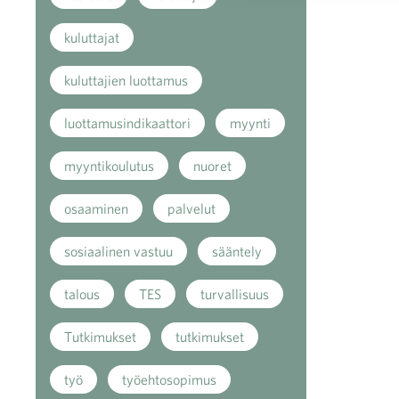
kuluttajat
kuluttajien luottamus
luottamusindikaattori
myynti
myyntikoulutus
nuoret
osaaminen
palvelut
sosiaalinen vastuu
sääntely
talous
TES
turvallisuus
Tutkimukset
tutkimukset
työ
työehtosopimus