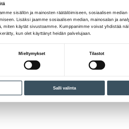
itä
mme sisällön ja mainosten räätälöimiseen, sosiaalisen median
iseen. Lisäksi jaamme sosiaalisen median, mainosalan ja analy
, miten käytät sivustoamme. Kumppanimme voivat yhdistää näitä t
n kerätty, kun olet käyttänyt heidän palvelujaan.
Mieltymykset
Tilastot
Salli valinta