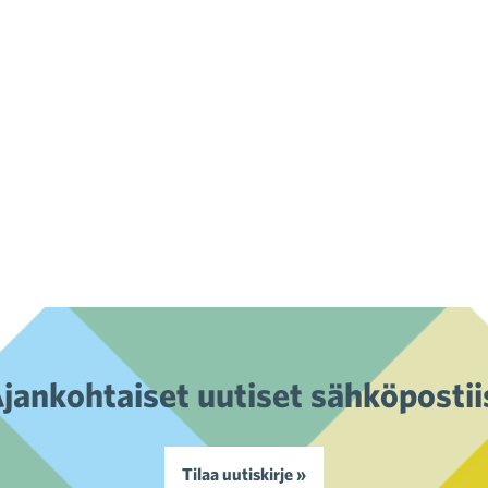
jankohtaiset uutiset sähköpostii
Tilaa uutiskirje »