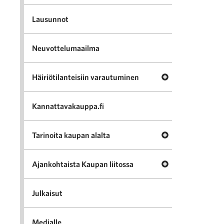
Lausunnot
Neuvottelumaailma
Avaa valikko Häir
Häiriötilanteisiin varautuminen
Kannattavakauppa.fi
Avaa valikko Tari
Tarinoita kaupan alalta
Avaa valikko Ajan
Ajankohtaista Kaupan liitossa
Julkaisut
Medialle