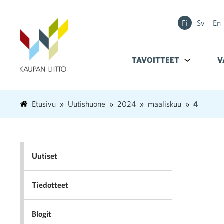
Fi
Sv
En
TAVOITTEET
Alavalikko k
V
Etusivu
Uutishuone
2024
maaliskuu
4
Uutiset
Tiedotteet
Blogit