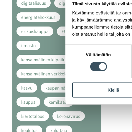
digitaalisuus
digitalisaatio
Tämä sivusto käyttää eväste
Käytämme evästeitä tarjoama
energiatehokkuus
ja kävijämäärämme analysoim
kumppaneillemme tietoja siitä
erikoiskauppa
EU
olet antanut heille tai joita o
ilmasto
Suostumuksen
Välttämätön
valinta
kansainvälinen kilpailu
kansainvälinen verkkokauppa
kasvu
kaupan näkymät
Kiellä
kauppa
kemikaalit
kiertotalous
koronavirus
koulutus
kuluttaja