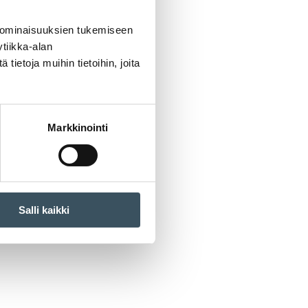
 ominaisuuksien tukemiseen
tiikka-alan
ietoja muihin tietoihin, joita
Markkinointi
Salli kaikki