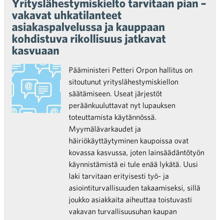
Yrityslähestymiskielto tarvitaan pian –
vakavat uhkatilanteet
asiakaspalvelussa ja kauppaan
kohdistuva rikollisuus jatkavat
kasvuaan
Pääministeri Petteri Orpon hallitus on
sitoutunut yrityslähestymiskiellon
säätämiseen. Useat järjestöt
peräänkuuluttavat nyt lupauksen
toteuttamista käytännössä.
Myymälävarkaudet ja
häiriökäyttäytyminen kaupoissa ovat
kovassa kasvussa, joten lainsäädäntötyön
käynnistämistä ei tule enää lykätä. Uusi
laki tarvitaan erityisesti työ- ja
asiointiturvallisuuden takaamiseksi, sillä
joukko asiakkaita aiheuttaa toistuvasti
vakavan turvallisuusuhan kaupan