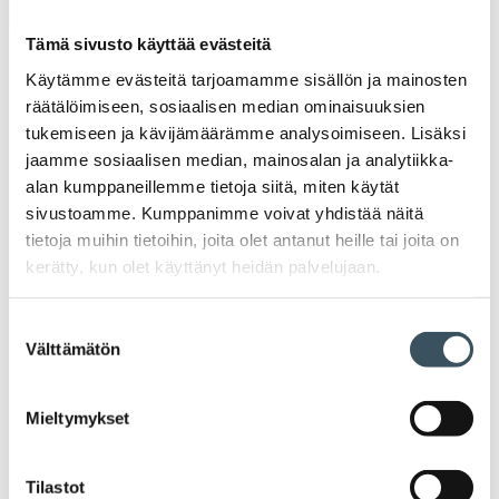
Tämä sivusto käyttää evästeitä
2026
Käytämme evästeitä tarjoamamme sisällön ja mainosten
Ava
valik
räätälöimiseen, sosiaalisen median ominaisuuksien
2025
tukemiseen ja kävijämäärämme analysoimiseen. Lisäksi
Ava
valik
jaamme sosiaalisen median, mainosalan ja analytiikka-
2024
alan kumppaneillemme tietoja siitä, miten käytät
Ava
sivustoamme. Kumppanimme voivat yhdistää näitä
valik
2023
tietoja muihin tietoihin, joita olet antanut heille tai joita on
Ava
kerätty, kun olet käyttänyt heidän palvelujaan.
valik
2022
Ava
Suostumuksen
valik
2021
Välttämätön
valinta
Ava
valik
2020
Mieltymykset
Ava
valik
2019
Ava
Tilastot
valik