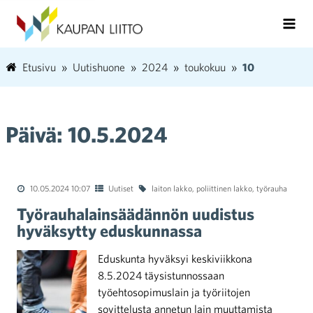
Etusivu
Uutishuone
2024
toukokuu
10
Päivä:
10.5.2024
10.05.2024 10:07
Uutiset
laiton lakko
,
poliittinen lakko
,
työrauha
Työrauhalainsäädännön uudistus
hyväksytty eduskunnassa
Eduskunta hyväksyi keskiviikkona
8.5.2024 täysistunnossaan
työehtosopimuslain ja työriitojen
sovittelusta annetun lain muuttamista