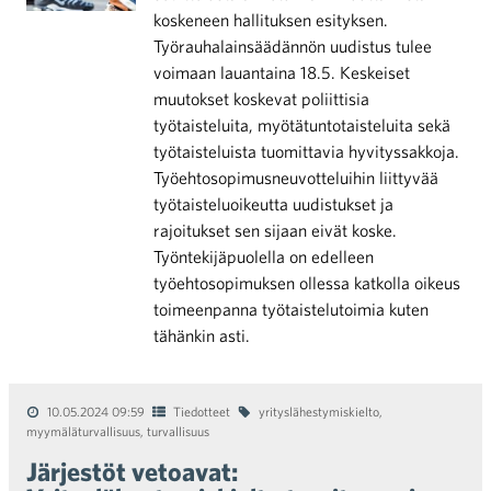
koskeneen hallituksen esityksen.
Työrauhalainsäädännön uudistus tulee
voimaan lauantaina 18.5. Keskeiset
muutokset koskevat poliittisia
työtaisteluita, myötätuntotaisteluita sekä
työtaisteluista tuomittavia hyvityssakkoja.
Työehtosopimusneuvotteluihin liittyvää
työtaisteluoikeutta uudistukset ja
rajoitukset sen sijaan eivät koske.
Työntekijäpuolella on edelleen
työehtosopimuksen ollessa katkolla oikeus
toimeenpanna työtaistelutoimia kuten
tähänkin asti.
10.05.2024 09:59
Tiedotteet
yrityslähestymiskielto
,
myymäläturvallisuus
,
turvallisuus
Järjestöt vetoavat: