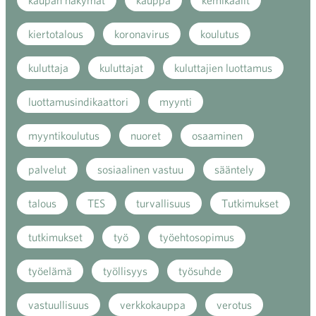
kaupan näkymät
kauppa
kemikaalit
kiertotalous
koronavirus
koulutus
kuluttaja
kuluttajat
kuluttajien luottamus
luottamusindikaattori
myynti
myyntikoulutus
nuoret
osaaminen
palvelut
sosiaalinen vastuu
sääntely
talous
TES
turvallisuus
Tutkimukset
tutkimukset
työ
työehtosopimus
työelämä
työllisyys
työsuhde
vastuullisuus
verkkokauppa
verotus