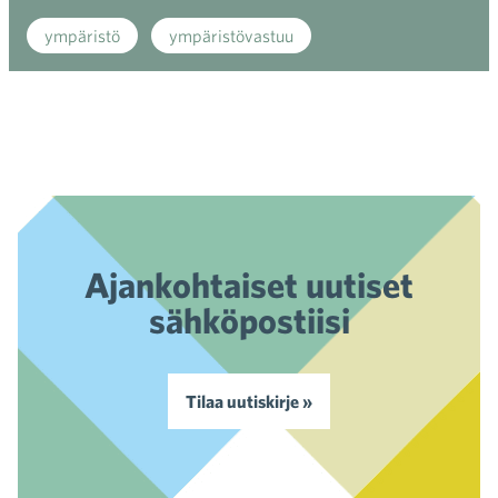
ympäristö
ympäristövastuu
Ajankohtaiset uutiset
sähköpostiisi
Tilaa uutiskirje »