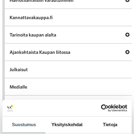
Häiriötilanteisiin varautuminen
Häir
va
Kannattavakauppa.fi
A
Tarinoita kaupan alalta
val
Tari
ka
Ava
Ajankohtaista Kaupan liitossa
al
Ajan
K
l
Julkaisut
Medialle
Ava
Seuraa toimintaamme
toi
Suostumus
Yksityiskohdat
Tietoja
Arkistot