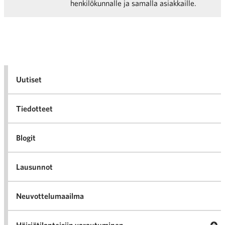
henkilökunnalle ja samalla asiakkaille.
Uutiset
Tiedotteet
Blogit
Lausunnot
Neuvottelumaailma
Av