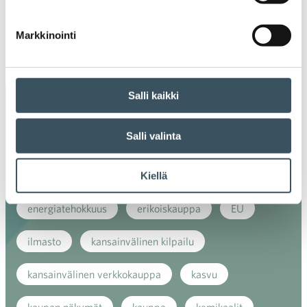
2018
Ava
valik
Markkinointi
2017
Ava
valik
Salli kaikki
Avainsanat
Salli valinta
alv
arvonlisävero
digikauppa
digiostaminen
digitaalisuus
digitalisaatio
Kiellä
energiatehokkuus
erikoiskauppa
EU
ilmasto
kansainvälinen kilpailu
kansainvälinen verkkokauppa
kasvu