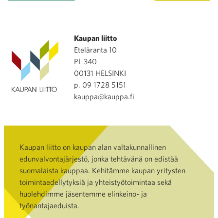
Kaupan liitto
Eteläranta 10
PL 340
00131 HELSINKI
p. 09 1728 5151
kauppa@kauppa.fi
Kaupan liitto on kaupan alan valtakunnallinen
edunvalvontajärjestö, jonka tehtävänä on edistää
suomalaista kauppaa. Kehitämme kaupan yritysten
toimintaedellytyksiä ja yhteistyötoimintaa sekä
huolehdimme jäsentemme elinkeino- ja
työnantajaeduista.