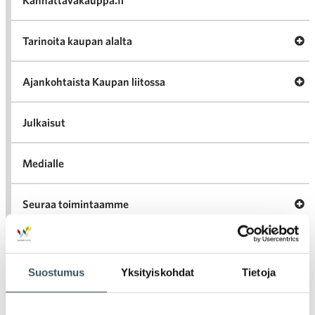
Kannattavakauppa.fi
A
Tarinoita kaupan alalta
val
Tari
ka
Ava
Ajankohtaista Kaupan liitossa
al
Ajan
K
l
Julkaisut
Medialle
Ava
Seuraa toimintaamme
toi
Arkistot
Suostumus
Yksityiskohdat
Tietoja
2026