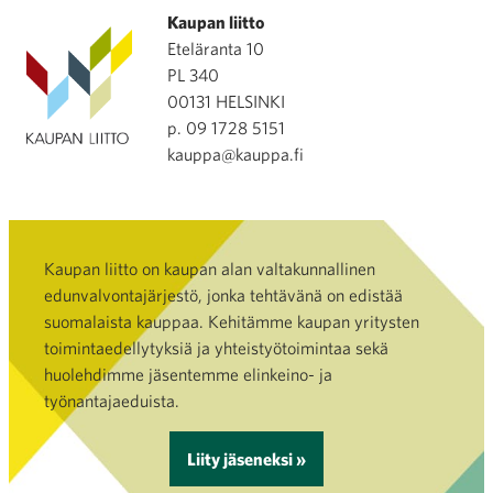
Kaupan liitto
Eteläranta 10
PL 340
00131 HELSINKI
p. 09 1728 5151
kauppa@kauppa.fi
Kaupan liitto on kaupan alan valtakunnallinen
edunvalvontajärjestö, jonka tehtävänä on edistää
suomalaista kauppaa. Kehitämme kaupan yritysten
toimintaedellytyksiä ja yhteistyötoimintaa sekä
huolehdimme jäsentemme elinkeino- ja
työnantajaeduista.
Liity jäseneksi »