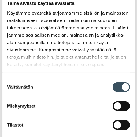
Tämä sivusto käyttää evästeitä
Ava
valik
Käytämme evästeitä tarjoamamme sisällön ja mainosten
2025
Ava
räätälöimiseen, sosiaalisen median ominaisuuksien
valik
tukemiseen ja kävijämäärämme analysoimiseen. Lisäksi
2024
jaamme sosiaalisen median, mainosalan ja analytiikka-
Ava
valik
alan kumppaneillemme tietoja siitä, miten käytät
2023
sivustoamme. Kumppanimme voivat yhdistää näitä
Ava
valik
tietoja muihin tietoihin, joita olet antanut heille tai joita on
2022
kerätty, kun olet käyttänyt heidän palvelujaan.
Ava
valik
2021
Suostumuksen
Ava
Välttämätön
valik
valinta
2020
Ava
valik
Mieltymykset
2019
Ava
valik
2018
Tilastot
Ava
valik