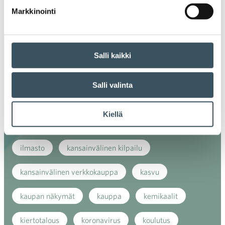
2017
Markkinointi
Ava
valik
Avainsanat
Salli kaikki
alv
arvonlisävero
digikauppa
Salli valinta
digiostaminen
digitaalisuus
digitalisaatio
Kiellä
energiatehokkuus
erikoiskauppa
EU
ilmasto
kansainvälinen kilpailu
kansainvälinen verkkokauppa
kasvu
kaupan näkymät
kauppa
kemikaalit
kiertotalous
koronavirus
koulutus