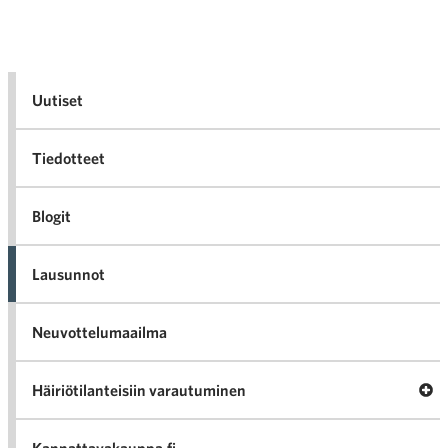
Uutiset
Tiedotteet
Blogit
Lausunnot
Neuvottelumaailma
Av
Häiriötilanteisiin varautuminen
Häir
va