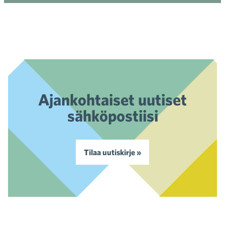
Ajankohtaiset uutiset
sähköpostiisi
Tilaa uutiskirje »