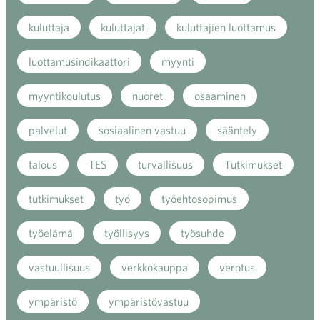
kuluttaja
kuluttajat
kuluttajien luottamus
luottamusindikaattori
myynti
myyntikoulutus
nuoret
osaaminen
palvelut
sosiaalinen vastuu
sääntely
talous
TES
turvallisuus
Tutkimukset
tutkimukset
työ
työehtosopimus
työelämä
työllisyys
työsuhde
vastuullisuus
verkkokauppa
verotus
ympäristö
ympäristövastuu