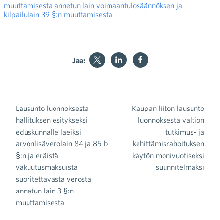
muuttamisesta annetun lain voimaantulosäännöksen ja
kilpailulain 39 §:n muuttamisesta
Jaa:
Lausunto luonnoksesta
Kaupan liiton lausunto
Artikkelien selaus
hallituksen esitykseksi
luonnoksesta valtion
eduskunnalle laeiksi
tutkimus- ja
arvonlisäverolain 84 ja 85 b
kehittämisrahoituksen
§:n ja eräistä
käytön monivuotiseksi
vakuutusmaksuista
suunnitelmaksi
suoritettavasta verosta
annetun lain 3 §:n
muuttamisesta