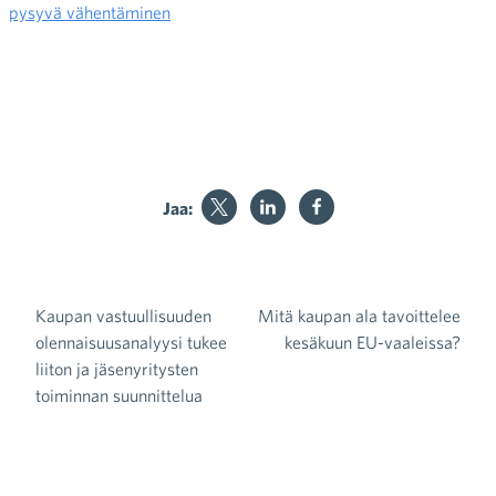
pysyvä vähentäminen
Jaa:
Kaupan vastuullisuuden
Mitä kaupan ala tavoittelee
Artikkelien selaus
olennaisuusanalyysi tukee
kesäkuun EU-vaaleissa?
liiton ja jäsenyritysten
toiminnan suunnittelua