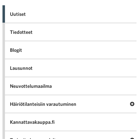
Uutiset
Tiedotteet
Blogit
Lausunnot
Neuvottelumaailma
Av
Häiriötilanteisiin varautuminen
Häir
va
Kannattavakauppa.fi