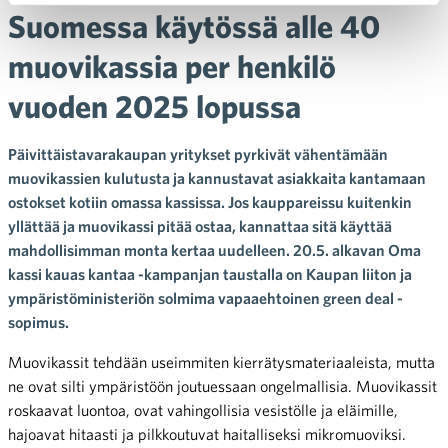
Suomessa käytössä alle 40
muovikassia per henkilö
vuoden 2025 lopussa
Päivittäistavarakaupan yritykset pyrkivät vähentämään
muovikassien kulutusta ja kannustavat asiakkaita kantamaan
ostokset kotiin omassa kassissa. Jos kauppareissu kuitenkin
yllättää ja muovikassi pitää ostaa, kannattaa sitä käyttää
mahdollisimman monta kertaa uudelleen. 20.5. alkavan Oma
kassi kauas kantaa -kampanjan taustalla on Kaupan liiton ja
ympäristöministeriön solmima vapaaehtoinen green deal -
sopimus.
Muovikassit tehdään useimmiten kierrätysmateriaaleista, mutta
ne ovat silti ympäristöön joutuessaan ongelmallisia. Muovikassit
roskaavat luontoa, ovat vahingollisia vesistölle ja eläimille,
hajoavat hitaasti ja pilkkoutuvat haitalliseksi mikromuoviksi.