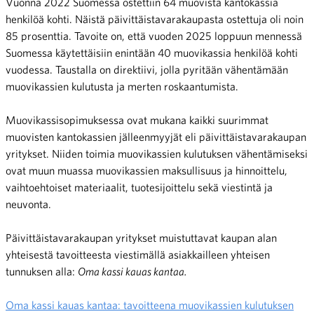
Vuonna 2022 Suomessa ostettiin 64 muovista kantokassia
henkilöä kohti. Näistä päivittäistavarakaupasta ostettuja oli noin
85 prosenttia. Tavoite on, että vuoden 2025 loppuun mennessä
Suomessa käytettäisiin enintään 40 muovikassia henkilöä kohti
vuodessa. Taustalla on direktiivi, jolla pyritään vähentämään
muovikassien kulutusta ja merten roskaantumista.
Muovikassisopimuksessa ovat mukana kaikki suurimmat
muovisten kantokassien jälleenmyyjät eli päivittäistavarakaupan
yritykset. Niiden toimia muovikassien kulutuksen vähentämiseksi
ovat muun muassa muovikassien maksullisuus ja hinnoittelu,
vaihtoehtoiset materiaalit, tuotesijoittelu sekä viestintä ja
neuvonta.
Päivittäistavarakaupan yritykset muistuttavat kaupan alan
yhteisestä tavoitteesta viestimällä asiakkailleen yhteisen
tunnuksen alla:
Oma kassi kauas kantaa.
Oma kassi kauas kantaa: tavoitteena muovikassien kulutuksen