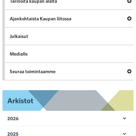
A
Tarinoita kaupan alalta
val
Tari
ka
Ava
Ajankohtaista Kaupan liitossa
al
Ajan
K
l
Julkaisut
Medialle
Ava
Seuraa toimintaamme
toi
Arkistot
2026
Ava
valik
2025