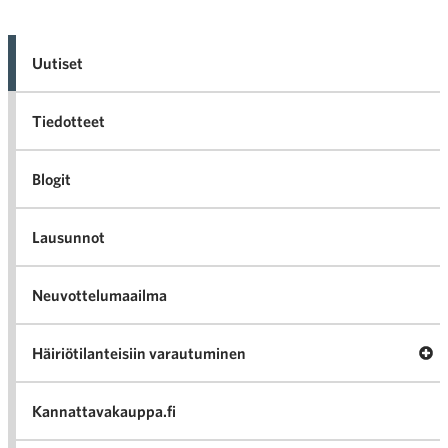
Uutiset
Tiedotteet
Blogit
Lausunnot
Neuvottelumaailma
Av
Häiriötilanteisiin varautuminen
Häir
va
Kannattavakauppa.fi