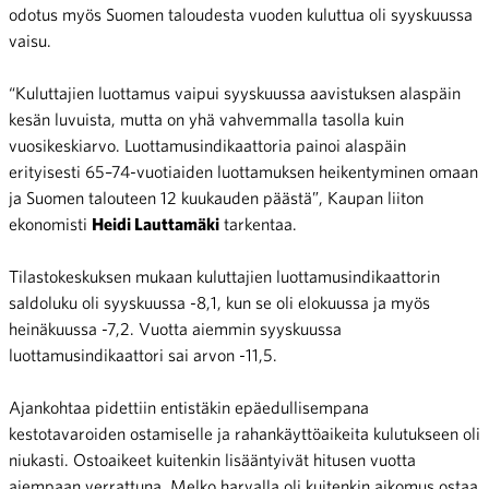
odotus myös Suomen taloudesta vuoden kuluttua oli syyskuussa
vaisu.
“Kuluttajien luottamus vaipui syyskuussa aavistuksen alaspäin
kesän luvuista, mutta on yhä vahvemmalla tasolla kuin
vuosikeskiarvo. Luottamusindikaattoria painoi alaspäin
erityisesti 65–74-vuotiaiden luottamuksen heikentyminen omaan
ja Suomen talouteen 12 kuukauden päästä”, Kaupan liiton
ekonomisti
Heidi Lauttamäki
tarkentaa.
Tilastokeskuksen mukaan kuluttajien luottamusindikaattorin
saldoluku oli syyskuussa -8,1, kun se oli elokuussa ja myös
heinäkuussa -7,2. Vuotta aiemmin syyskuussa
luottamusindikaattori sai arvon -11,5.
Ajankohtaa pidettiin entistäkin epäedullisempana
kestotavaroiden ostamiselle ja rahankäyttöaikeita kulutukseen oli
niukasti. Ostoaikeet kuitenkin lisääntyivät hitusen vuotta
aiempaan verrattuna. Melko harvalla oli kuitenkin aikomus ostaa