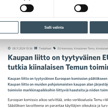
Salli valinta
pan liitto on tyytyväinen EU-komission päätökseen tutkia kiinal
08.11.2024 10:36
Tiedotteet
EU-komissio
,
kiinalainen Temu
,
kiinalaise
Kaupan liitto on tyytyväinen
tutkia kiinalaisen Temun toim
Kaupan liitto on tyytyväinen Euroopan komission päätökseen
Kaupan liitto on muiden pohjoismaisten kaupan alan järjestöj
toimiviin markkinapaikkoihin liittyviä haasteita ja niiden toi
Euroopan komissio aikoo selvittää, onko verkkoalusta Temu rik
Säädöksen tavoitteena on parantaa käyttäjien oikeuksia ja turva