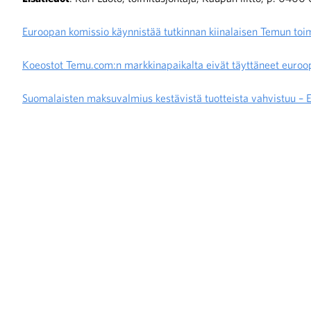
Euroopan komissio käynnistää tutkinnan kiinalaisen Temun toi
Koeostot Temu.com:n markkinapaikalta eivät täyttäneet euroo
Suomalaisten maksuvalmius kestävistä tuotteista vahvistuu – 