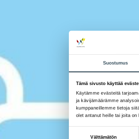
Suostumus
Tämä sivusto käyttää eväste
Käytämme evästeitä tarjoama
ja kävijämäärämme analysoim
kumppaneillemme tietoja siitä
olet antanut heille tai joita o
Suostumuksen
Välttämätön
valinta