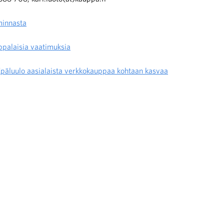
minnasta
ppalaisia vaatimuksia
Epäluulo aasialaista verkkokauppaa kohtaan kasvaa