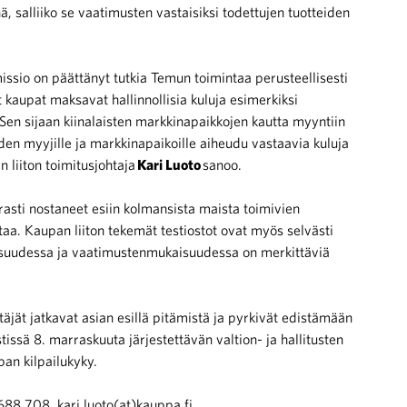
 salliiko se vaatimusten vastaisiksi todettujen tuotteiden
omissio on päättänyt tutkia Temun toimintaa perusteellisesti
kaupat maksavat hallinnollisia kuluja esimerkiksi
 Sen sijaan kiinalaisten markkinapaikkojen kautta myyntiin
iden myyjille ja markkinapaikoille aiheudu vastaavia kuluja
n liiton toimitusjohtaja
Kari Luoto
sanoo.
rasti nostaneet esiin kolmansista maista toimivien
taa. Kaupan liiton tekemät testiostot ovat myös selvästi
llisuudessa ja vaatimustenmukaisuudessa on merkittäviä
täjät jatkavat asian esillä pitämistä ja pyrkivät edistämään
tissä 8. marraskuuta järjestettävän valtion- ja hallitusten
an kilpailukyky.
 688 708, kari.luoto(at)kauppa.fi