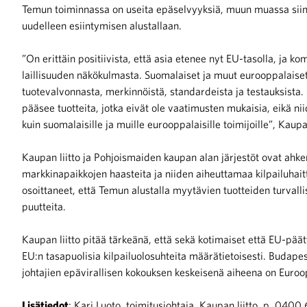
Temun toiminnassa on useita epäselvyyksiä, muun muassa siinä,
uudelleen esiintymisen alustallaan.
iötilanteisiin varautuminen
”On erittäin positiivista, että asia etenee nyt EU-tasolla, ja k
laillisuuden näkökulmasta. Suomalaiset ja muut eurooppalaiset 
tuotevalvonnasta, merkinnöistä, standardeista ja testauksista.
pääsee tuotteita, jotka eivät ole vaatimusten mukaisia, eikä ni
noita kaupan alalta
kuin suomalaisille ja muille eurooppalaisille toimijoille”, Kaupa
Kaupan liitto ja Pohjoismaiden kaupan alan järjestöt ovat ahke
kohtaista Kaupan liitossa
markkinapaikkojen haasteita ja niiden aiheuttamaa kilpailuhait
osoittaneet, että Temun alustalla myytävien tuotteiden turva
puutteita.
Kaupan liitto pitää tärkeänä, että sekä kotimaiset että EU-päät
EU:n tasapuolisia kilpailuolosuhteita määrätietoisesti. Budapes
johtajien epävirallisen kokouksen keskeisenä aiheena on Euroop
raa toimintaamme
Lisätiedot
: Kari Luoto, toimitusjohtaja, Kaupan liitto, p. 0400