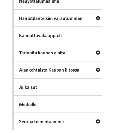
Neuvottelumaailma
Avaa valikko Häir
Häiriötilanteisiin varautuminen
Kannattavakauppa.fi
Avaa valikko Tari
Tarinoita kaupan alalta
Avaa valikko Ajan
Ajankohtaista Kaupan liitossa
Julkaisut
Medialle
Avaa valikko Seu
Seuraa toimintaamme