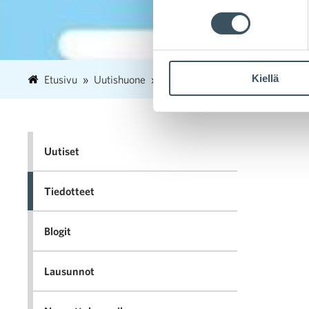
Kiellä
Etusivu
Uutishuone
2024
marraskuu
8
Kau
Uutiset
Tiedotteet
Blogit
Lausunnot