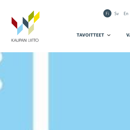
Fi
Sv
En
TAVOITTEET
Alavalikko k
V