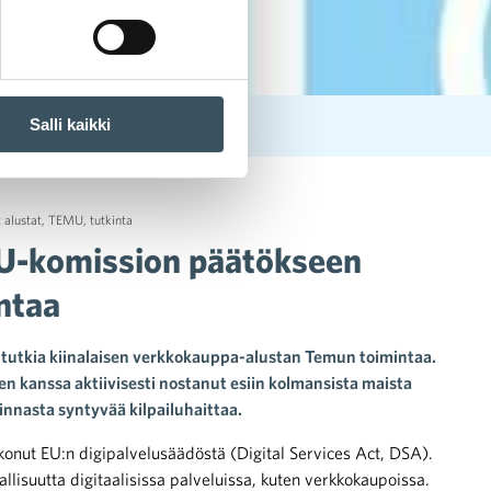
Salli kaikki
aisen Temun toimintaa
t alustat
,
TEMU
,
tutkinta
 EU-komission päätökseen
intaa
 tutkia kiinalaisen verkkokauppa-alustan Temun toimintaa.
en kanssa aktiivisesti nostanut esiin kolmansista maista
minnasta syntyvää kilpailuhaittaa.
konut EU:n digipalvelusäädöstä (Digital Services Act, DSA).
llisuutta digitaalisissa palveluissa, kuten verkkokaupoissa.