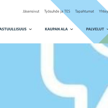
Jäsensivut
Työsuhde ja TES
Tapahtumat
Yhtey
ohteelle Tavoitteet
ASTUULLISUUS
Alavalikko kohteelle Vastuullisuus
KAUPAN ALA
Alavalikko kohteelle K
PALVELUT
A