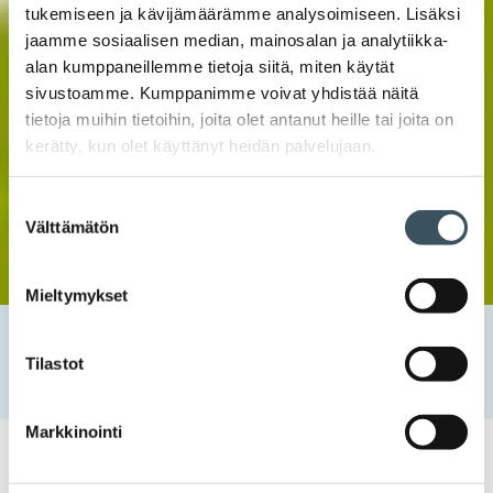
tukemiseen ja kävijämäärämme analysoimiseen. Lisäksi
jaamme sosiaalisen median, mainosalan ja analytiikka-
alan kumppaneillemme tietoja siitä, miten käytät
sivustoamme. Kumppanimme voivat yhdistää näitä
tietoja muihin tietoihin, joita olet antanut heille tai joita on
kerätty, kun olet käyttänyt heidän palvelujaan.
Suostumuksen
Välttämätön
valinta
Mieltymykset
Etusivu
Uutishuone
2024
marraskuu
13
Erikois- ja käyttötavarakaupan odotukset joulusesonkiin
Tilastot
ovat hivenen viime vuotta paremmat
Markkinointi
13.11.2024 09:00
Tiedotteet
erikois- ja käyttötavarakauppa
,
joulu
,