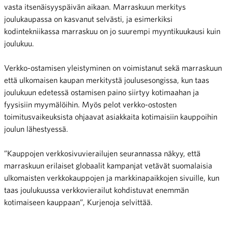
vasta itsenäisyyspäivän aikaan. Marraskuun merkitys
joulukaupassa on kasvanut selvästi, ja esimerkiksi
kodintekniikassa marraskuu on jo suurempi myyntikuukausi kuin
joulukuu.
Verkko-ostamisen yleistyminen on voimistanut sekä marraskuun
että ulkomaisen kaupan merkitystä joulusesongissa, kun taas
joulukuun edetessä ostamisen paino siirtyy kotimaahan ja
fyysisiin myymälöihin. Myös pelot verkko-ostosten
toimitusvaikeuksista ohjaavat asiakkaita kotimaisiin kauppoihin
joulun lähestyessä.
”Kauppojen verkkosivuvierailujen seurannassa näkyy, että
marraskuun erilaiset globaalit kampanjat vetävät suomalaisia
ulkomaisten verkkokauppojen ja markkinapaikkojen sivuille, kun
taas joulukuussa verkkovierailut kohdistuvat enemmän
kotimaiseen kauppaan”, Kurjenoja selvittää.