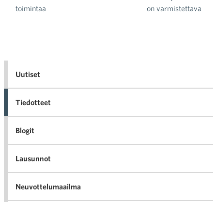
toimintaa
on varmistettava
Uutiset
Tiedotteet
Blogit
Lausunnot
Neuvottelumaailma
Av
Häiriötilanteisiin varautuminen