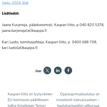
Joulu_2024_diat
Lisätiedot:
Jaana Kurjenoja, pääekonomisti, Kaupan liitto, p.040 820 5378,
jaana.kurjenoja(at)kauppa.fi
Kari Luoto, toimitusjohtaja, Kaupan liitto, p. 0400 688 708,
kari.luoto(at)kauppa.fi
Jaa:
Kaupan liitto on tyytyväinen
Oppisopimuskoulutus on
Artikkelien selaus
EU-komission päätökseen
investointi tulevaisuuteen –
tutkia kiinalaisen Temun
koulutusmuodon jatkuvuus