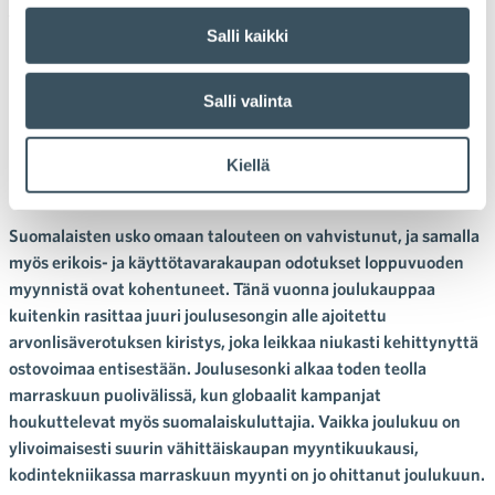
joulukauppa
,
joulumyynti
,
joulusesonki
,
tutkimukset
,
vähittäiskauppa
Salli kaikki
Erikois- ja käyttötavarakaupan
odotukset joulusesonkiin ovat
Salli valinta
hivenen viime vuotta
Kiellä
paremmat
Suomalaisten usko omaan talouteen on vahvistunut, ja samalla
myös erikois- ja käyttötavarakaupan odotukset loppuvuoden
myynnistä ovat kohentuneet. Tänä vuonna joulukauppaa
kuitenkin rasittaa juuri joulusesongin alle ajoitettu
arvonlisäverotuksen kiristys, joka leikkaa niukasti kehittynyttä
ostovoimaa entisestään. Joulusesonki alkaa toden teolla
marraskuun puolivälissä, kun globaalit kampanjat
houkuttelevat myös suomalaiskuluttajia. Vaikka joulukuu on
ylivoimaisesti suurin vähittäiskaupan myyntikuukausi,
kodintekniikassa marraskuun myynti on jo ohittanut joulukuun.