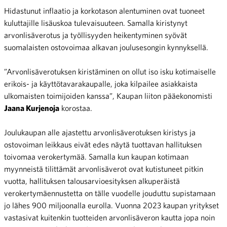
Hidastunut inflaatio ja korkotason alentuminen ovat tuoneet
kuluttajille lisäuskoa tulevaisuuteen. Samalla kiristynyt
arvonlisäverotus ja työllisyyden heikentyminen syövät
suomalaisten ostovoimaa alkavan joulusesongin kynnyksellä.
”Arvonlisäverotuksen kiristäminen on ollut iso isku kotimaiselle
erikois- ja käyttötavarakaupalle, joka kilpailee asiakkaista
ulkomaisten toimijoiden kanssa”, Kaupan liiton pääekonomisti
Jaana Kurjenoja
korostaa.
Joulukaupan alle ajastettu arvonlisäverotuksen kiristys ja
ostovoiman leikkaus eivät edes näytä tuottavan hallituksen
toivomaa verokertymää. Samalla kun kaupan kotimaan
myynneistä tilittämät arvonlisäverot ovat kutistuneet pitkin
vuotta, hallituksen talousarvioesityksen alkuperäistä
verokertymäennustetta on tälle vuodelle jouduttu supistamaan
jo lähes 900 miljoonalla eurolla. Vuonna 2023 kaupan yritykset
vastasivat kuitenkin tuotteiden arvonlisäveron kautta jopa noin