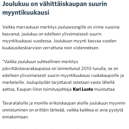
Joulukuu on vähittäiskaupan suurin
myyntikuukausi
Vaikka marraskuun merkitys joulusesongille on viime vuosina
kasvanut, joulukuu on edelleen ylivoimaisesti suurin
myyntikuukausi vuodessa. Joulukuun myynti kasvaa vuoden
kuukausikeskiarvoon verrattuna noin viidenneksen.
”Vaikka joulukuun suhteellinen merkitys
päivittäistavarakaupassa on laimentunut 2010-luvulla, se on
edelleen ylivoimaisesti suurin myyntikuukausi ruokakaupoille ja
marketeille. Joulupöydän tarjottavat ostetaan vasta lähellä
aattoa, Kaupan liiton toimitusjohtaja
Kari Luoto
muistuttaa.
Tavarataloille ja monille erikoiskaupan aloille joulukuun myynnin
onnistuminen on erittäin tärkeää, vaikka kaikkea ei aina pystytä
ennakoimaan.