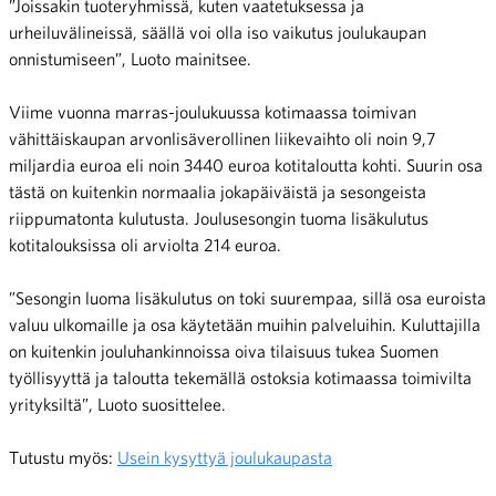
”Joissakin tuoteryhmissä, kuten vaatetuksessa ja
urheiluvälineissä, säällä voi olla iso vaikutus joulukaupan
onnistumiseen”, Luoto mainitsee.
Viime vuonna marras-joulukuussa kotimaassa toimivan
vähittäiskaupan arvonlisäverollinen liikevaihto oli noin 9,7
miljardia euroa eli noin 3440 euroa kotitaloutta kohti. Suurin osa
tästä on kuitenkin normaalia jokapäiväistä ja sesongeista
riippumatonta kulutusta. Joulusesongin tuoma lisäkulutus
kotitalouksissa oli arviolta 214 euroa.
”Sesongin luoma lisäkulutus on toki suurempaa, sillä osa euroista
valuu ulkomaille ja osa käytetään muihin palveluihin. Kuluttajilla
on kuitenkin jouluhankinnoissa oiva tilaisuus tukea Suomen
työllisyyttä ja taloutta tekemällä ostoksia kotimaassa toimivilta
yrityksiltä”, Luoto suosittelee.
Tutustu myös:
Usein kysyttyä joulukaupasta