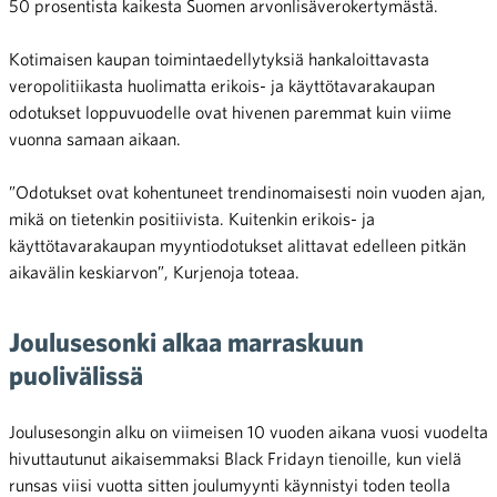
50 prosentista kaikesta Suomen arvonlisäverokertymästä.
Kotimaisen kaupan toimintaedellytyksiä hankaloittavasta
veropolitiikasta huolimatta erikois- ja käyttötavarakaupan
odotukset loppuvuodelle ovat hivenen paremmat kuin viime
vuonna samaan aikaan.
”Odotukset ovat kohentuneet trendinomaisesti noin vuoden ajan,
mikä on tietenkin positiivista. Kuitenkin erikois- ja
käyttötavarakaupan myyntiodotukset alittavat edelleen pitkän
aikavälin keskiarvon”, Kurjenoja toteaa.
Joulusesonki alkaa marraskuun
puolivälissä
Joulusesongin alku on viimeisen 10 vuoden aikana vuosi vuodelta
hivuttautunut aikaisemmaksi Black Fridayn tienoille, kun vielä
runsas viisi vuotta sitten joulumyynti käynnistyi toden teolla