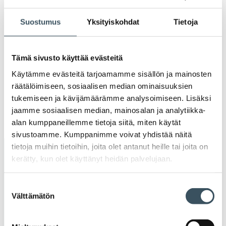
2021
Ava
Suostumus
Yksityiskohdat
Tietoja
valik
2020
Ava
valik
2019
Tämä sivusto käyttää evästeitä
Ava
Käytämme evästeitä tarjoamamme sisällön ja mainosten
valik
2018
räätälöimiseen, sosiaalisen median ominaisuuksien
Ava
tukemiseen ja kävijämäärämme analysoimiseen. Lisäksi
valik
2017
jaamme sosiaalisen median, mainosalan ja analytiikka-
Ava
alan kumppaneillemme tietoja siitä, miten käytät
valik
sivustoamme. Kumppanimme voivat yhdistää näitä
tietoja muihin tietoihin, joita olet antanut heille tai joita on
Avainsanat
kerätty, kun olet käyttänyt heidän palvelujaan.
alv
arvonlisävero
digikauppa
Suostumuksen
Välttämätön
valinta
digiostaminen
digitaalisuus
digitalisaatio