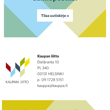
Tilaa uutiskirje »
Kaupan liitto
Eteläranta 10
PL 340
00131 HELSINKI
p. 09 1728 5151
kauppa@kauppa.fi