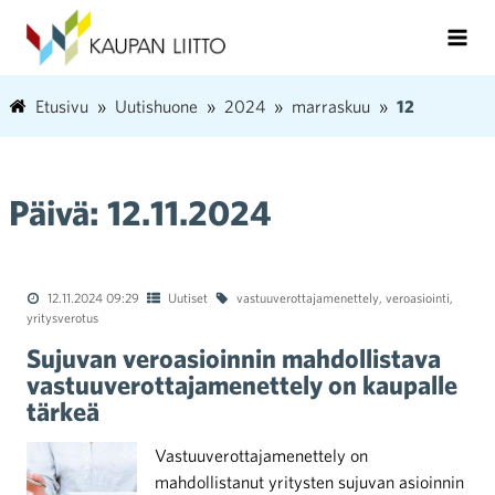
Etusivu
Uutishuone
2024
marraskuu
12
Päivä:
12.11.2024
12.11.2024 09:29
Uutiset
vastuuverottajamenettely
,
veroasiointi
,
yritysverotus
Sujuvan veroasioinnin mahdollistava
vastuuverottajamenettely on kaupalle
tärkeä
Vastuuverottajamenettely on
mahdollistanut yritysten sujuvan asioinnin