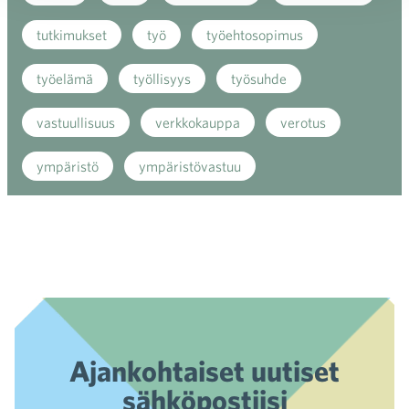
tutkimukset
työ
työehtosopimus
työelämä
työllisyys
työsuhde
vastuullisuus
verkkokauppa
verotus
ympäristö
ympäristövastuu
Ajankohtaiset uutiset
sähköpostiisi