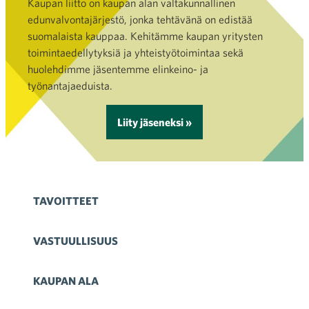
Kaupan liitto on kaupan alan valtakunnallinen
edunvalvontajärjestö, jonka tehtävänä on edistää
suomalaista kauppaa. Kehitämme kaupan yritysten
toimintaedellytyksiä ja yhteistyötoimintaa sekä
huolehdimme jäsentemme elinkeino- ja
työnantajaeduista.
Liity jäseneksi »
TAVOITTEET
VASTUULLISUUS
KAUPAN ALA