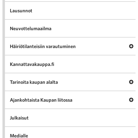
Lausunnot
Neuvottelumaailma
Av
Häiriötilanteisiin varautuminen
Häir
va
Kannattavakauppa.fi
A
Tarinoita kaupan alalta
val
Tari
ka
Ava
Ajankohtaista Kaupan liitossa
al
Ajan
K
l
Julkaisut
Medialle