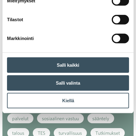
Mieltymykset
energiatehokkuus
erikoiskauppa
EU
ilmasto
kansainvälinen kilpailu
Tilastot
kansainvälinen verkkokauppa
kasvu
Markkinointi
kaupan näkymät
kauppa
kemikaalit
kiertotalous
koronavirus
koulutus
Salli kaikki
kuluttaja
kuluttajat
kuluttajien luottamus
Salli valinta
luottamusindikaattori
myynti
Kiellä
myyntikoulutus
nuoret
osaaminen
palvelut
sosiaalinen vastuu
sääntely
talous
TES
turvallisuus
Tutkimukset