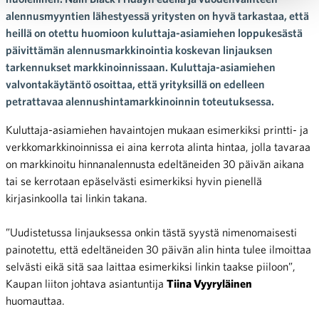
alennusmyyntien lähestyessä yritysten on hyvä tarkastaa, että
heillä on otettu huomioon kuluttaja-asiamiehen loppukesästä
päivittämän alennusmarkkinointia koskevan linjauksen
tarkennukset markkinoinnissaan. Kuluttaja-asiamiehen
valvontakäytäntö osoittaa, että yrityksillä on edelleen
petrattavaa alennushintamarkkinoinnin toteutuksessa.
Kuluttaja-asiamiehen havaintojen mukaan esimerkiksi printti- ja
verkkomarkkinoinnissa ei aina kerrota alinta hintaa, jolla tavaraa
on markkinoitu hinnanalennusta edeltäneiden 30 päivän aikana
tai se kerrotaan epäselvästi esimerkiksi hyvin pienellä
kirjasinkoolla tai linkin takana.
”Uudistetussa linjauksessa onkin tästä syystä nimenomaisesti
painotettu, että edeltäneiden 30 päivän alin hinta tulee ilmoittaa
selvästi eikä sitä saa laittaa esimerkiksi linkin taakse piiloon”,
Kaupan liiton johtava asiantuntija
Tiina Vyyryläinen
huomauttaa.