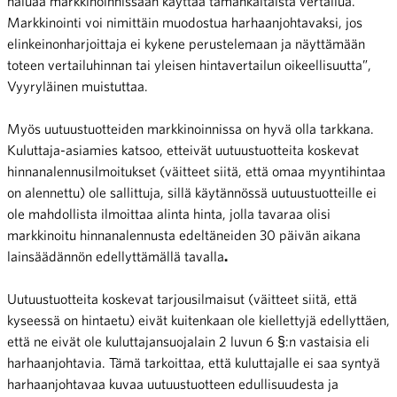
haluaa markkinoinnissaan käyttää tämänkaltaista vertailua.
Markkinointi voi nimittäin muodostua harhaanjohtavaksi, jos
elinkeinonharjoittaja ei kykene perustelemaan ja näyttämään
toteen vertailuhinnan tai yleisen hintavertailun oikeellisuutta”,
Vyyryläinen muistuttaa.
Myös uutuustuotteiden markkinoinnissa on hyvä olla tarkkana.
Kuluttaja-asiamies katsoo, etteivät uutuustuotteita koskevat
hinnanalennusilmoitukset (väitteet siitä, että omaa myyntihintaa
on alennettu) ole sallittuja, sillä käytännössä uutuustuotteille ei
ole mahdollista ilmoittaa alinta hinta, jolla tavaraa olisi
markkinoitu hinnanalennusta edeltäneiden 30 päivän aikana
lainsäädännön edellyttämällä tavalla
.
Uutuustuotteita koskevat tarjousilmaisut (väitteet siitä, että
kyseessä on hintaetu) eivät kuitenkaan ole kiellettyjä edellyttäen,
että ne eivät ole kuluttajansuojalain 2 luvun 6 §:n vastaisia eli
harhaanjohtavia. Tämä tarkoittaa, että kuluttajalle ei saa syntyä
harhaanjohtavaa kuvaa uutuustuotteen edullisuudesta ja