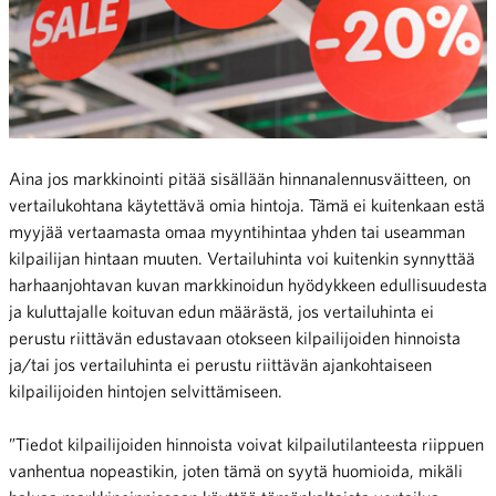
Aina jos markkinointi pitää sisällään hinnanalennusväitteen, on
vertailukohtana käytettävä omia hintoja. Tämä ei kuitenkaan estä
myyjää vertaamasta omaa myyntihintaa yhden tai useamman
kilpailijan hintaan muuten. Vertailuhinta voi kuitenkin synnyttää
harhaanjohtavan kuvan markkinoidun hyödykkeen edullisuudesta
ja kuluttajalle koituvan edun määrästä, jos vertailuhinta ei
perustu riittävän edustavaan otokseen kilpailijoiden hinnoista
ja/tai jos vertailuhinta ei perustu riittävän ajankohtaiseen
kilpailijoiden hintojen selvittämiseen.
”Tiedot kilpailijoiden hinnoista voivat kilpailutilanteesta riippuen
vanhentua nopeastikin, joten tämä on syytä huomioida, mikäli