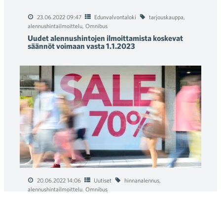
23.06.2022 09:47
Edunvalvontaloki
tarjouskauppa
,
alennushintailmoittelu
,
Omnibus
Uudet alennushintojen ilmoittamista koskevat
säännöt voimaan vasta 1.1.2023
20.06.2022 14:06
Uutiset
hinnanalennus
,
alennushintailmoittelu
,
Omnibus
Uudet alehintojen ilmoittamista koskevat
säännöt voimaan vasta vuodenvaihteessa