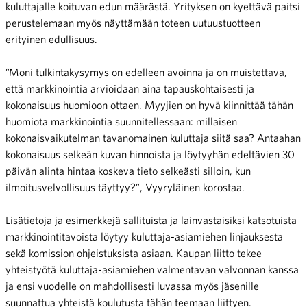
kuluttajalle koituvan edun määrästä. Yrityksen on kyettävä paitsi
perustelemaan myös näyttämään toteen uutuustuotteen
erityinen edullisuus.
”Moni tulkintakysymys on edelleen avoinna ja on muistettava,
että markkinointia arvioidaan aina tapauskohtaisesti ja
kokonaisuus huomioon ottaen. Myyjien on hyvä kiinnittää tähän
huomiota markkinointia suunnitellessaan: millaisen
kokonaisvaikutelman tavanomainen kuluttaja siitä saa? Antaahan
kokonaisuus selkeän kuvan hinnoista ja löytyyhän edeltävien 30
päivän alinta hintaa koskeva tieto selkeästi silloin, kun
ilmoitusvelvollisuus täyttyy?”, Vyyryläinen korostaa.
Lisätietoja ja esimerkkejä sallituista ja lainvastaisiksi katsotuista
markkinointitavoista löytyy kuluttaja-asiamiehen linjauksesta
sekä komission ohjeistuksista asiaan. Kaupan liitto tekee
yhteistyötä kuluttaja-asiamiehen valmentavan valvonnan kanssa
ja ensi vuodelle on mahdollisesti luvassa myös jäsenille
suunnattua yhteistä koulutusta tähän teemaan liittyen.