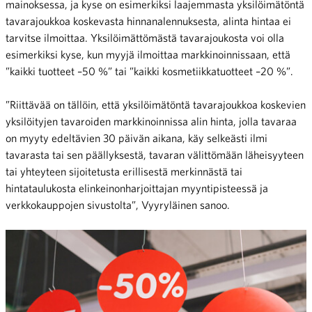
mainoksessa, ja kyse on esimerkiksi laajemmasta yksilöimätöntä
tavarajoukkoa koskevasta hinnanalennuksesta, alinta hintaa ei
tarvitse ilmoittaa. Yksilöimättömästä tavarajoukosta voi olla
esimerkiksi kyse, kun myyjä ilmoittaa markkinoinnissaan, että
”kaikki tuotteet –50 %” tai ”kaikki kosmetiikkatuotteet –20 %”.
”Riittävää on tällöin, että yksilöimätöntä tavarajoukkoa koskevien
yksilöityjen tavaroiden markkinoinnissa alin hinta, jolla tavaraa
on myyty edeltävien 30 päivän aikana, käy selkeästi ilmi
tavarasta tai sen päällyksestä, tavaran välittömään läheisyyteen
tai yhteyteen sijoitetusta erillisestä merkinnästä tai
hintataulukosta elinkeinonharjoittajan myyntipisteessä ja
verkkokauppojen sivustolta”, Vyyryläinen sanoo.