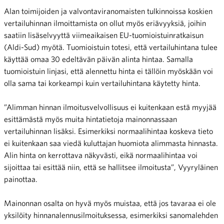
Alan toimijoiden ja valvontaviranomaisten tulkinnoissa koskien
vertailuhinnan ilmoittamista on ollut myös eriävyyksiä, joihin
saatiin lisäselvyyttä viimeaikaisen EU-tuomioistuinratkaisun
(Aldi-Sud) myötä. Tuomioistuin totesi, että vertailuhintana tulee
käyttää omaa 30 edeltävän päivän alinta hintaa. Samalla
tuomioistuin linjasi, että alennettu hinta ei tällöin myöskään voi
olla sama tai korkeampi kuin vertailuhintana käytetty hinta.
”Alimman hinnan ilmoitusvelvollisuus ei kuitenkaan estä myyjää
esittämästä myös muita hintatietoja mainonnassaan
vertailuhinnan lisäksi. Esimerkiksi normaalihintaa koskeva tieto
ei kuitenkaan saa viedä kuluttajan huomiota alimmasta hinnasta.
Alin hinta on kerrottava näkyvästi, eikä normaalihintaa voi
sijoittaa tai esittää niin, että se hallitsee ilmoitusta”, Vyyryläinen
painottaa.
Mainonnan osalta on hyvä myös muistaa, että jos tavaraa ei ole
yksilöity hinnanalennusilmoituksessa, esimerkiksi sanomalehden