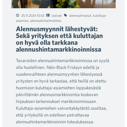
25.11.2024 10:53
Uutiset
alennusilmaisut
,
kuluttaja-
asiamies
,
alennushintailmoittelu
Alennusmyynnit lähestyvät:
Sekä yrityksen että kuluttajan
on hyvä olla tarkkana
alennushintamarkkinoinnissa
Tavaroiden alennushintamarkkinoinnissa on syytä
olla huolellinen. Näin Black Fridayn edellä ja
vuodenvaihteen alennusmyyntien lähestyessä
yritysten on hyvä tarkastaa, että heillä on otettu
huomioon kuluttaja-asiamiehen loppukesästä
päivittämän alennusmarkkinointia koskevan
linjauksen tarkennukset markkinoinnissaan.
Kuluttaja-asiamiehen valvontakäytäntö osoittaa,
että yrityksillä on edelleen petrattavaa
alennushintamarkkinoinnin toteutuksessa.