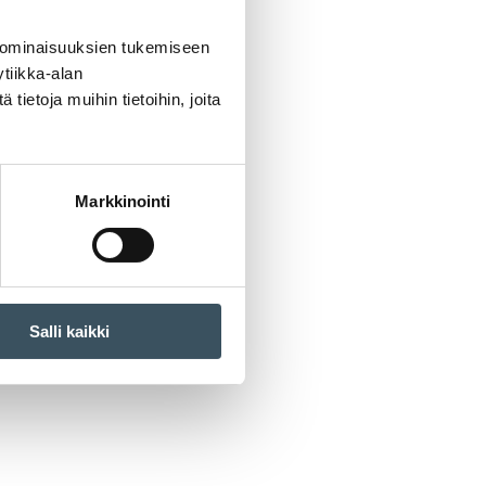
 ominaisuuksien tukemiseen
tiikka-alan
ietoja muihin tietoihin, joita
Markkinointi
Salli kaikki