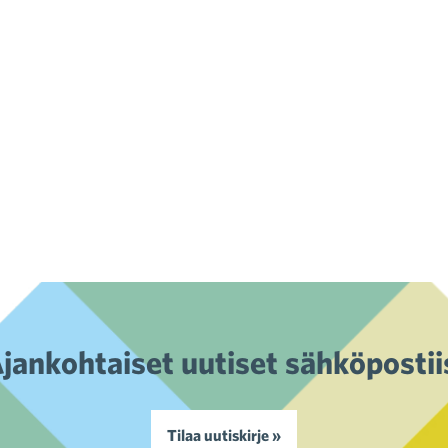
jankohtaiset uutiset sähköpostii
Tilaa uutiskirje »