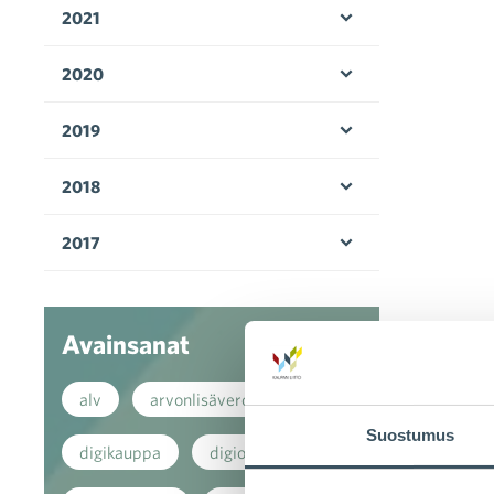
2021
Avaa valikko
2020
Avaa valikko
2019
Avaa valikko
2018
Avaa valikko
2017
Avaa valikko
Avainsanat
alv
arvonlisävero
Suostumus
digikauppa
digiostaminen