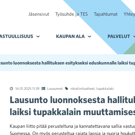
Jäsensivut
Työsuhde ja TES
Tapahtumat
Yhtey
ohteelle Tavoitteet
ASTUULLISUUS
Alavalikko kohteelle Vastuullisuus
KAUPAN ALA
Alavalikko kohteelle K
PALVELUT
A
sunto luonnoksesta hallituksen esitykseksi eduskunnalle laiksi t
14.01.2025 11:39
Lausunnot
nikotiinituotteet
,
tupakkalaki
Lausunto luonnoksesta hallitu
laiksi tupakkalain muuttamise
Kaupan liitto pitää perusteltuna ja kannatettavana sallia vastu
Suomessa. On myös perusteltua rajata lapsia ja nuoria houkutt