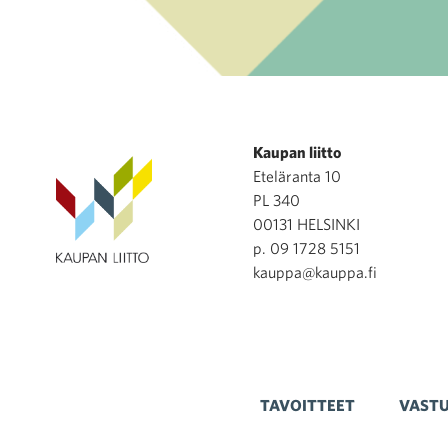
Kaupan liitto
Eteläranta 10
PL 340
00131 HELSINKI
p. 09 1728 5151
kauppa@kauppa.fi
TAVOITTEET
VASTU