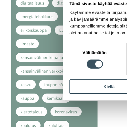
digitaalisuus
digitalisaatio
Tämä sivusto käyttää eväste
Käytämme evästeitä tarjoama
energiatehokkuus
ja kävijämäärämme analysoim
kumppaneillemme tietoja siitä
erikoiskauppa
EU
olet antanut heille tai joita o
ilmasto
Suostumuksen
Välttämätön
valinta
kansainvälinen kilpailu
kansainvälinen verkkokauppa
kasvu
kaupan näkymät
Kiellä
kauppa
kemikaalit
kiertotalous
koronavirus
koulutus
kuluttaja