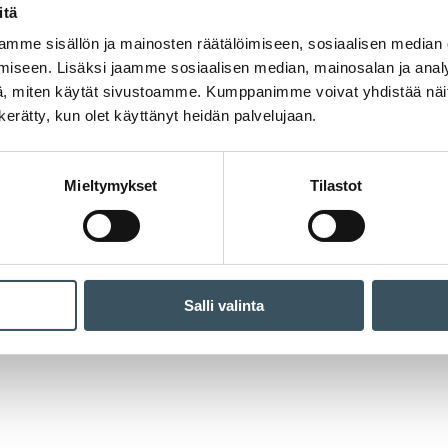
itä
mme sisällön ja mainosten räätälöimiseen, sosiaalisen median
iseen. Lisäksi jaamme sosiaalisen median, mainosalan ja analy
, miten käytät sivustoamme. Kumppanimme voivat yhdistää näitä t
n kerätty, kun olet käyttänyt heidän palvelujaan.
Mieltymykset
Tilastot
Salli valinta