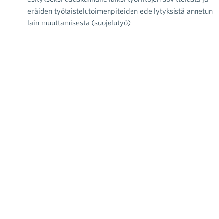
eräiden työtaistelutoimenpiteiden edellytyksistä annetun
lain muuttamisesta (suojelutyö)
raa toimintaamme