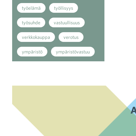
työelämä
työllisyys
työsuhde
vastuullisuus
verkkokauppa
verotus
ympäristö
ympäristövastuu
A