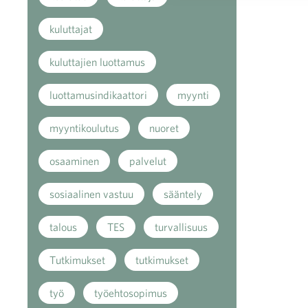
kuluttajat
kuluttajien luottamus
luottamusindikaattori
myynti
myyntikoulutus
nuoret
osaaminen
palvelut
sosiaalinen vastuu
sääntely
talous
TES
turvallisuus
Tutkimukset
tutkimukset
työ
työehtosopimus