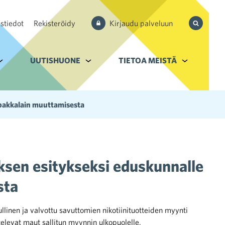
Hae
stiedot
Rekisteröidy
Kirjaudu palveluun
sivustolta
aupan ala
lavalikko kohteelle Palvelut
UUTISHUONE
Alavalikko kohteelle Uutishuone
TIETOA MEISTÄ
Alavalikko k
upakkalain muuttamisesta
ksen esitykseksi eduskunnalle
sta
ullinen ja valvottu savuttomien nikotiinituotteiden myynti
elevat maut sallitun myynnin ulkopuolelle.