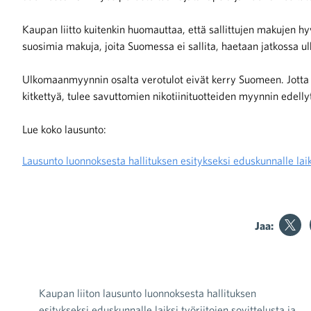
Kaupan liitto kuitenkin huomauttaa, että sallittujen makujen hyvi
suosimia makuja, joita Suomessa ei sallita, haetaan jatkossa ul
Ulkomaanmyynnin osalta verotulot eivät kerry Suomeen. Jotta 
kitkettyä, tulee savuttomien nikotiinituotteiden myynnin edell
iötilanteisiin varautuminen
Lue koko lausunto:
Lausunto luonnoksesta hallituksen esitykseksi eduskunnalle la
noita kaupan alalta
Jaa:
kohtaista Kaupan liitossa
Kaupan liiton lausunto luonnoksesta hallituksen
Artikkelien selaus
esitykseksi eduskunnalle laiksi työriitojen sovittelusta ja