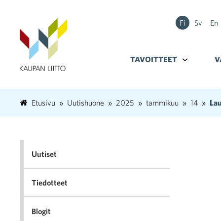
Fi
Sv
En
TAVOITTEET
Alavalikko k
V
Etusivu
Uutishuone
2025
tammikuu
14
Lau
Uutiset
Tiedotteet
Blogit