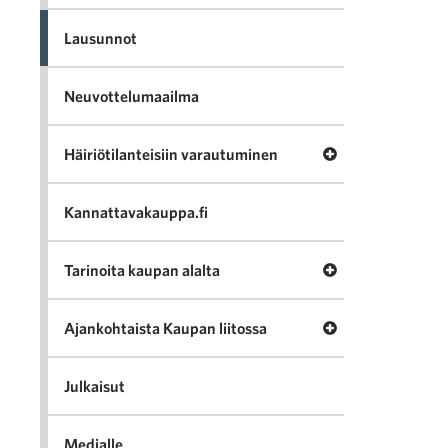
Lausunnot
Neuvottelumaailma
Avaa valikko Häir
Häiriötilanteisiin varautuminen
Kannattavakauppa.fi
Avaa valikko Tari
Tarinoita kaupan alalta
Avaa valikko Ajan
Ajankohtaista Kaupan liitossa
Julkaisut
Medialle