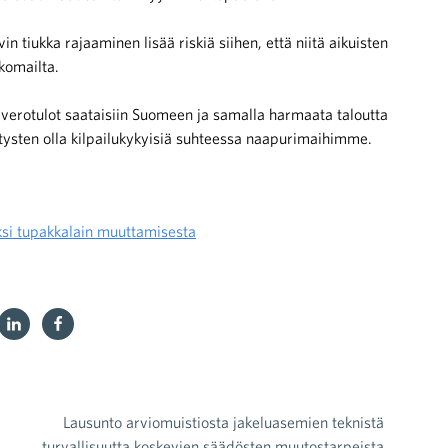
n tiukka rajaaminen lisää riskiä siihen, että niitä aikuisten
komailta.
verotulot saataisiin Suomeen ja samalla harmaata taloutta
ytysten olla kilpailukykyisiä suhteessa naapurimaihimme.
iksi tupakkalain muuttamisesta
Lausunto arviomuistiosta jakeluasemien teknistä
turvallisuutta koskevien säädösten muutostarpeista