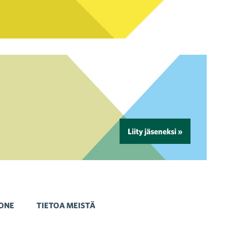
Liity jäseneksi »
ONE
TIETOA MEISTÄ