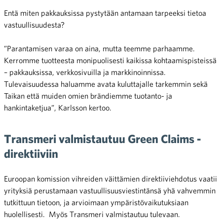
Entä miten pakkauksissa pystytään antamaan tarpeeksi tietoa
vastuullisuudesta?
”Parantamisen varaa on aina, mutta teemme parhaamme.
Kerromme tuotteesta monipuolisesti kaikissa kohtaamispisteissä
– pakkauksissa, verkkosivuilla ja markkinoinnissa.
Tulevaisuudessa haluamme avata kuluttajalle tarkemmin sekä
Taikan että muiden omien brändiemme tuotanto- ja
hankintaketjua”, Karlsson kertoo.
Transmeri valmistautuu Green Claims -
direktiiviin
Euroopan komission vihreiden väittämien direktiiviehdotus vaatii
yrityksiä perustamaan vastuullisuusviestintänsä yhä vahvemmin
tutkittuun tietoon, ja arvioimaan ympäristövaikutuksiaan
huolellisesti. Myös Transmeri valmistautuu tulevaan.