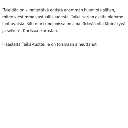
”Meidän on kiinnitettävä entistä enemmän huomiota siihen,
miten viestimme vastuullisuudesta. Taika-sarjan osalta olemme
luottavaisia. Silti markkinoinnissa on aina tärkeää olla läpinäkyvä
ja selkeä”, Karlsson korostaa.
Haasteita Taika-tuotteille on toisinaan aiheuttanut
pakkauskomponenttien saatavuus.
”Esimerkiksi pumppuja tai muita yksittäisiä osia joudutaan
joskus hankkimaan kauempaa, kun lähialueilla niitä ei ole
saatavilla”, Nikula toteaa.
Nikulan ja Karlssonin mukaan yleisesti luonnonkosmetiikka on
vakiinnuttanut asemansa kuluttajien keskuudessa, vaikka
markkinoiden kasvu ei ole enää yhtä nopeaa kuin aiemmin.
”Laadukas tarjonta on lisääntynyt, mikä vastaa entistä
vaativampaan kysyntään”, Karlsson huomauttaa.