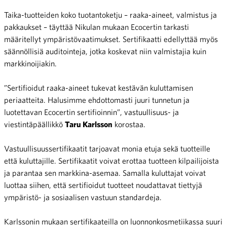
Taika-tuotteiden koko tuotantoketju – raaka-aineet, valmistus ja
pakkaukset – täyttää Nikulan mukaan Ecocertin tarkasti
määritellyt ympäristövaatimukset. Sertifikaatti edellyttää myös
säännöllisiä auditointeja, jotka koskevat niin valmistajia kuin
markkinoijiakin.
”Sertifioidut raaka-aineet tukevat kestävän kuluttamisen
periaatteita. Halusimme ehdottomasti juuri tunnetun ja
luotettavan Ecocertin sertifioinnin”, vastuullisuus- ja
viestintäpäällikkö
Taru Karlsson
korostaa.
Vastuullisuussertifikaatit tarjoavat monia etuja sekä tuotteille
että kuluttajille. Sertifikaatit voivat erottaa tuotteen kilpailijoista
ja parantaa sen markkina-asemaa. Samalla kuluttajat voivat
luottaa siihen, että sertifioidut tuotteet noudattavat tiettyjä
ympäristö- ja sosiaalisen vastuun standardeja.
Karlssonin mukaan sertifikaateilla on luonnonkosmetiikassa suuri