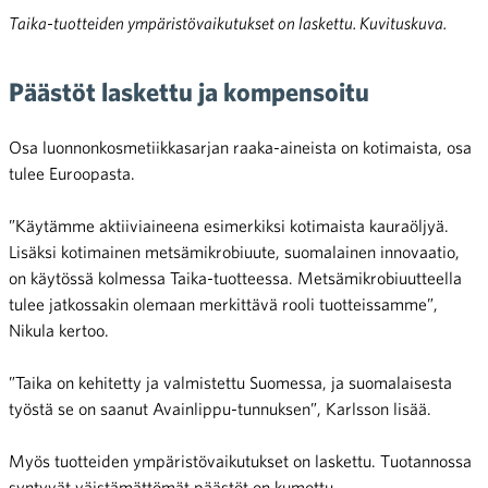
Taika-tuotteiden ympäristövaikutukset on laskettu. Kuvituskuva.
Päästöt laskettu ja kompensoitu
Osa luonnonkosmetiikkasarjan raaka-aineista on kotimaista, osa
tulee Euroopasta.
”Käytämme aktiiviaineena esimerkiksi kotimaista kauraöljyä.
Lisäksi kotimainen metsämikrobiuute, suomalainen innovaatio,
on käytössä kolmessa Taika-tuotteessa. Metsämikrobiuutteella
tulee jatkossakin olemaan merkittävä rooli tuotteissamme”,
Nikula kertoo.
”Taika on kehitetty ja valmistettu Suomessa, ja suomalaisesta
työstä se on saanut Avainlippu-tunnuksen”, Karlsson lisää.
Myös tuotteiden ympäristövaikutukset on laskettu. Tuotannossa
syntyvät väistämättömät päästöt on kumottu