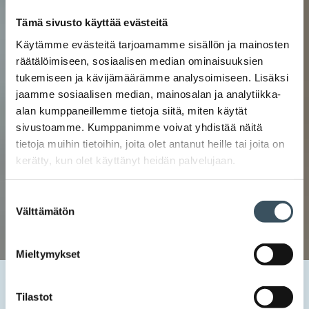
Tämä sivusto käyttää evästeitä
Käytämme evästeitä tarjoamamme sisällön ja mainosten
räätälöimiseen, sosiaalisen median ominaisuuksien
tukemiseen ja kävijämäärämme analysoimiseen. Lisäksi
jaamme sosiaalisen median, mainosalan ja analytiikka-
alan kumppaneillemme tietoja siitä, miten käytät
sivustoamme. Kumppanimme voivat yhdistää näitä
tietoja muihin tietoihin, joita olet antanut heille tai joita on
kerätty, kun olet käyttänyt heidän palvelujaan.
Suostumuksen
Välttämätön
valinta
Mieltymykset
Etusivu
Uutishuone
2025
tammikuu
15
Transmeri: Tuotteen takana voi olla suuri määrä
Tilastot