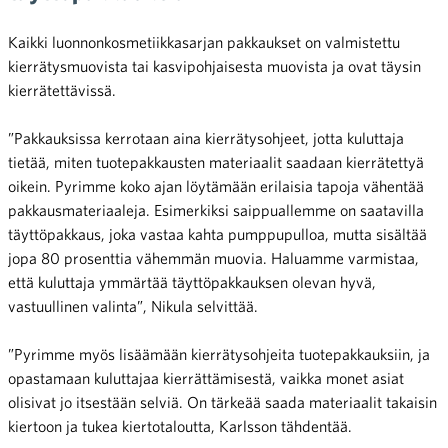
Kaikki luonnonkosmetiikkasarjan pakkaukset on valmistettu
kierrätysmuovista tai kasvipohjaisesta muovista ja ovat täysin
kierrätettävissä.
”Pakkauksissa kerrotaan aina kierrätysohjeet, jotta kuluttaja
tietää, miten tuotepakkausten materiaalit saadaan kierrätettyä
oikein. Pyrimme koko ajan löytämään erilaisia tapoja vähentää
pakkausmateriaaleja. Esimerkiksi saippuallemme on saatavilla
täyttöpakkaus, joka vastaa kahta pumppupulloa, mutta sisältää
jopa 80 prosenttia vähemmän muovia. Haluamme varmistaa,
että kuluttaja ymmärtää täyttöpakkauksen olevan hyvä,
vastuullinen valinta”, Nikula selvittää.
”Pyrimme myös lisäämään kierrätysohjeita tuotepakkauksiin, ja
opastamaan kuluttajaa kierrättämisestä, vaikka monet asiat
olisivat jo itsestään selviä. On tärkeää saada materiaalit takaisin
kiertoon ja tukea kiertotaloutta, Karlsson tähdentää.