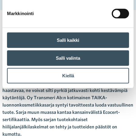
vastuullisuustyötä
Markkinointi
15.01.2025 09:52
Case-artikkelit
asiakasrajapinta
,
vastuullisuus
,
ympäristövastuu
,
ympäristövastuullisuus
Salli kaikki
Transmeri: Tuotteen takana voi
olla suuri määrä
Salli valinta
vastuullisuustyötä
Kiellä
Täydellinen vastuullisuus on yrityksille ja niiden tuotteille aina
haastavaa, ne voivat silti pyrkiä jatkuvasti kohti kestävämpiä
käytäntöjä. Oy Transmeri Ab:n kotimainen TAIKA-
luonnonkosmetiikkasarja syntyi tavoitteesta luoda vastuullinen
tuote. Sarja muun muassa kantaa kansainvälistä Ecocert-
sertifikaattia. Myös sarjan tuotekohtaiset
hiilijalanjälkilaskelmat on tehty ja tuotteiden päästöt on
kumottu.