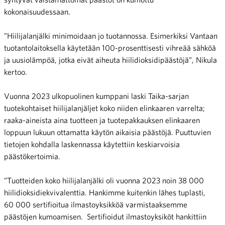
kokonaisuudessaan.
”Hiilijalanjälki minimoidaan jo tuotannossa. Esimerkiksi Vantaan
tuotantolaitoksella käytetään 100-prosenttisesti vihreää sähköä
ja uusiolämpöä, jotka eivät aiheuta hiilidioksidipäästöjä”, Nikula
kertoo.
Vuonna 2023 ulkopuolinen kumppani laski Taika-sarjan
tuotekohtaiset hiilijalanjäljet koko niiden elinkaaren varrelta;
raaka-aineista aina tuotteen ja tuotepakkauksen elinkaaren
loppuun lukuun ottamatta käytön aikaisia päästöjä. Puuttuvien
tietojen kohdalla laskennassa käytettiin keskiarvoisia
päästökertoimia.
”Tuotteiden koko hiilijalanjälki oli vuonna 2023 noin 38 000
hiilidioksidiekvivalenttia. Hankimme kuitenkin lähes tuplasti,
60 000 sertifioitua ilmastoyksikköä varmistaaksemme
päästöjen kumoamisen. Sertifioidut ilmastoyksiköt hankittiin