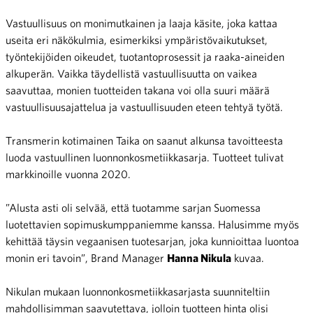
Vastuullisuus on monimutkainen ja laaja käsite, joka kattaa
useita eri näkökulmia, esimerkiksi ympäristövaikutukset,
työntekijöiden oikeudet, tuotantoprosessit ja raaka-aineiden
alkuperän. Vaikka täydellistä vastuullisuutta on vaikea
saavuttaa, monien tuotteiden takana voi olla suuri määrä
vastuullisuusajattelua ja vastuullisuuden eteen tehtyä työtä.
Transmerin kotimainen Taika on saanut alkunsa tavoitteesta
luoda vastuullinen luonnonkosmetiikkasarja. Tuotteet tulivat
markkinoille vuonna 2020.
”Alusta asti oli selvää, että tuotamme sarjan Suomessa
luotettavien sopimuskumppaniemme kanssa. Halusimme myös
kehittää täysin vegaanisen tuotesarjan, joka kunnioittaa luontoa
monin eri tavoin”, Brand Manager
Hanna Nikula
kuvaa.
Nikulan mukaan luonnonkosmetiikkasarjasta suunniteltiin
mahdollisimman saavutettava, jolloin tuotteen hinta olisi