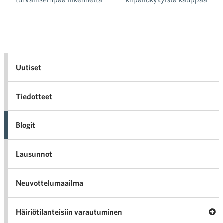
Artikkelien selaus
Uutiset
Tiedotteet
Blogit
Lausunnot
Neuvottelumaailma
Av
Häiriötilanteisiin varautuminen
Häir