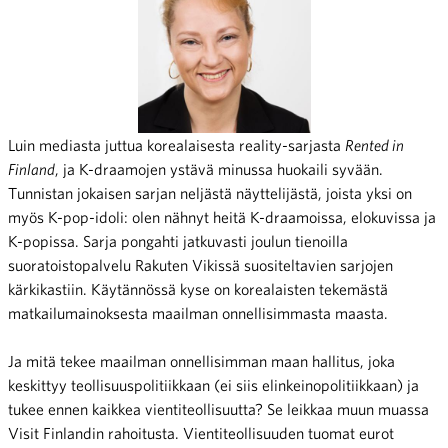
Luin mediasta juttua korealaisesta reality-sarjasta
Rented in
Finland
, ja K-draamojen ystävä minussa huokaili syvään.
Tunnistan jokaisen sarjan neljästä näyttelijästä, joista yksi on
myös K-pop-idoli: olen nähnyt heitä K-draamoissa, elokuvissa ja
K-popissa. Sarja pongahti jatkuvasti joulun tienoilla
suoratoistopalvelu Rakuten Vikissä suositeltavien sarjojen
kärkikastiin. Käytännössä kyse on korealaisten tekemästä
matkailumainoksesta maailman onnellisimmasta maasta.
Ja mitä tekee maailman onnellisimman maan hallitus, joka
keskittyy teollisuuspolitiikkaan (ei siis elinkeinopolitiikkaan) ja
tukee ennen kaikkea vientiteollisuutta? Se leikkaa muun muassa
Visit Finlandin rahoitusta. Vientiteollisuuden tuomat eurot