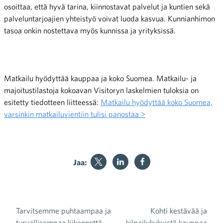
osoittaa, että hyvä tarina, kiinnostavat palvelut ja kuntien sekä
palveluntarjoajien yhteistyö voivat luoda kasvua. Kunnianhimon
tasoa onkin nostettava myös kunnissa ja yrityksissä.
Matkailu hyödyttää kauppaa ja koko Suomea. Matkailu- ja
majoitustilastoja kokoavan Visitoryn laskelmien tuloksia on
esitetty tiedotteen liitteessä:
Matkailu hyödyttää koko Suomea,
varsinkin matkailuvientiin tulisi panostaa >
Jaa:
Tarvitsemme puhtaampaa ja
Kohti kestävää ja
turvallisempaa liikennettä
kilpailukykyistä kauppaa