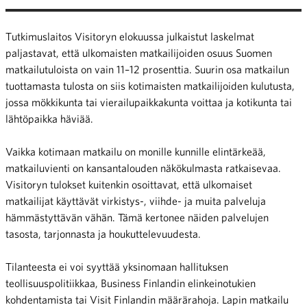
Tutkimuslaitos Visitoryn elokuussa julkaistut laskelmat
paljastavat, että ulkomaisten matkailijoiden osuus Suomen
matkailutuloista on vain 11–12 prosenttia. Suurin osa matkailun
tuottamasta tulosta on siis kotimaisten matkailijoiden kulutusta,
jossa mökkikunta tai vierailupaikkakunta voittaa ja kotikunta tai
lähtöpaikka häviää.
Vaikka kotimaan matkailu on monille kunnille elintärkeää,
matkailuvienti on kansantalouden näkökulmasta ratkaisevaa.
Visitoryn tulokset kuitenkin osoittavat, että ulkomaiset
matkailijat käyttävät virkistys-, viihde- ja muita palveluja
hämmästyttävän vähän. Tämä kertonee näiden palvelujen
tasosta, tarjonnasta ja houkuttelevuudesta.
Tilanteesta ei voi syyttää yksinomaan hallituksen
teollisuuspolitiikkaa, Business Finlandin elinkeinotukien
kohdentamista tai Visit Finlandin määrärahoja. Lapin matkailu