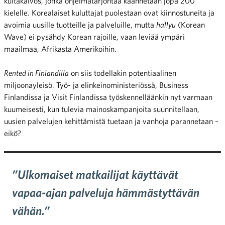
kultakaivos, jonka ohjelmatarjontaa käännetään jopa 200
kielelle. Korealaiset kuluttajat puolestaan ovat kiinnostuneita ja
avoimia uusille tuotteille ja palveluille, mutta
hallyu
(Korean
Wave) ei pysähdy Korean rajoille, vaan leviää ympäri
maailmaa, Afrikasta Amerikoihin.
Rented in Finlandilla
on siis todellakin potentiaalinen
miljoonayleisö. Työ- ja elinkeinoministeriössä, Business
Finlandissa ja Visit Finlandissa työskennelläänkin nyt varmaan
kuumeisesti, kun tulevia mainoskampanjoita suunnitellaan,
uusien palvelujen kehittämistä tuetaan ja vanhoja parannetaan –
eikö?
”Ulkomaiset matkailijat käyttävät
vapaa-ajan palveluja hämmästyttävän
vähän.”