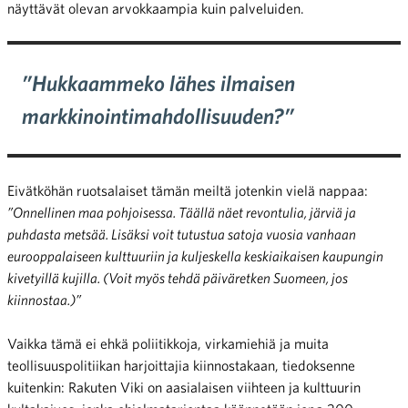
näyttävät olevan arvokkaampia kuin palveluiden.
”Hukkaammeko lähes ilmaisen
markkinointimahdollisuuden?”
Eivätköhän ruotsalaiset tämän meiltä jotenkin vielä nappaa:
”Onnellinen maa pohjoisessa. Täällä näet revontulia, järviä ja
puhdasta metsää. Lisäksi voit tutustua satoja vuosia vanhaan
eurooppalaiseen kulttuuriin ja kuljeskella keskiaikaisen kaupungin
kivetyillä kujilla. (Voit myös tehdä päiväretken Suomeen, jos
kiinnostaa.)”
Vaikka tämä ei ehkä poliitikkoja, virkamiehiä ja muita
teollisuuspolitiikan harjoittajia kiinnostakaan, tiedoksenne
kuitenkin: Rakuten Viki on aasialaisen viihteen ja kulttuurin